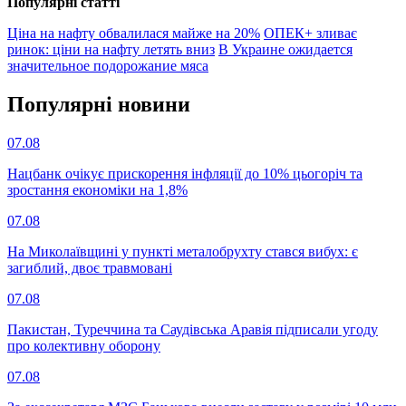
Популярнi статтi
Ціна на нафту обвалилася майже на 20%
ОПЕК+ зливає
ринок: ціни на нафту летять вниз
В Украине ожидается
значительное подорожание мяса
Популярнi новини
07.08
Нацбанк очікує прискорення інфляції до 10% цьогоріч та
зростання економіки на 1,8%
07.08
На Миколаївщині у пункті металобрухту стався вибух: є
загиблий, двоє травмовані
07.08
Пакистан, Туреччина та Саудівська Аравія підписали угоду
про колективну оборону
07.08