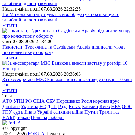
Надзвичайні події
07.08.2026 22:32:25
На Миколаївщині у пункті металобрухту стався вибух: є
загиблий, двоє травмовані
Читати
Свiт
07.08.2026 21:34:06
Пакистан, Туреччина та Саудівська Аравія підписали угоду
про колективну оборону
Читати
Надзвичайні події
07.08.2026 20:36:03
За екссекретаря МЗС Банькова внесли заставу у розмірі 10 млн
грн
Читати
Теги
АТО
УПЦ
РФ
США
СБУ
Порошенко
Росія
коронавирус
Донбасс
Украина
ЕС
ДТП
Рада
Крым
Кабмин
Киев
НБУ
ООС
ГПУ
суд
війна в Україні
санкции
війна
Путин
Трамп
газ
НАБУ
пожар
Польша
выборы
© Copyright
2001—2026
FORUA
. Редакція: