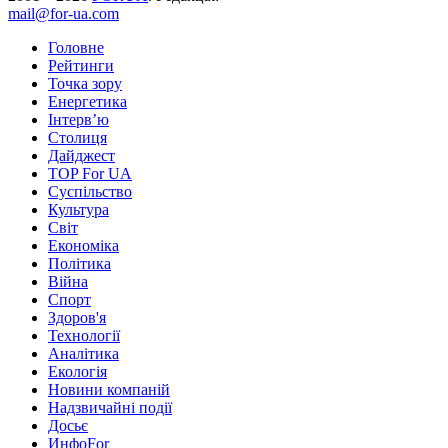
mail@for-ua.com
Головне
Рейтинги
Точка зору
Енергетика
Інтерв’ю
Столиця
Дайджест
TOP For UA
Суспiльство
Культура
Світ
Економіка
Політика
Війна
Спорт
Здоров'я
Технології
Аналітика
Екологія
Новини компаній
Надзвичайні події
Досьє
ИнфоFor