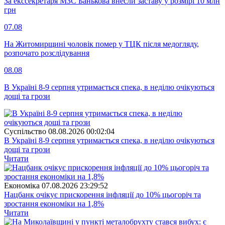
За екссекретаря МЗС Банькова внесли заставу у розмірі 10 млн
грн
07.08
На Житомирщині чоловік помер у ТЦК після медогляду,
розпочато розслідування
08.08
В Україні 8-9 серпня утримається спека, в неділю очікуються
дощі та грози
Суспiльство
08.08.2026 00:02:04
В Україні 8-9 серпня утримається спека, в неділю очікуються
дощі та грози
Читати
Економіка
07.08.2026 23:29:52
Нацбанк очікує прискорення інфляції до 10% цьогоріч та
зростання економіки на 1,8%
Читати