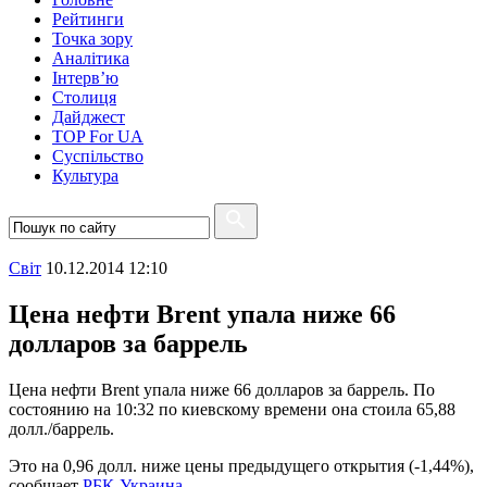
Рейтинги
Точка зору
Аналітика
Інтерв’ю
Столиця
Дайджест
TOP For UA
Суспiльство
Культура
Свiт
10.12.2014 12:10
Цена нефти Brent упала ниже 66
долларов за баррель
Цена нефти Brent упала ниже 66 долларов за баррель. По
состоянию на 10:32 по киевскому времени она стоила 65,88
долл./баррель.
Это на 0,96 долл. ниже цены предыдущего открытия (-1,44%),
сообщает
РБК-Украина
.