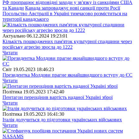
РФ пропрацює відповідні заходи у зв'язку із санкціями США
та Канади
Канада запроваджує нові санкції проти Росії
Посольство Австралії в Україні тимчасово розміститься на
території канадського
Актуально
06.12.2024 19:23:01
Кількість пошкоджених пам'яток культурної спадщини через
російську агресію зросла до 1222
Читати
Свiт
19.05.2023 18:46:23
Президентка Молдови прагне якнайшвидшого вступу до ЄС
Читати
Полiтика
19.05.2023 17:42:40
Пентагон переоцінив вартість наданої Україні зброї
Читати
Полiтика
19.05.2023 16:41:30
Італія долучиться до підготовки українських військових
Читати