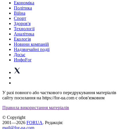
Економіка
Політика
Війна
Спорт
Здоров'я
Технології
Аналітика
Екологія
Новини компаній
Надзвичайні події
Досьє
ИнфоFor
У разі повного або часткового передрукування матеріалів
сайту посилання на https://for-ua.com є обов'язковим
Правила використання матеріалів
© Copyright
2001—2026
FORUA
. Редакція:
mail@for-ua.com