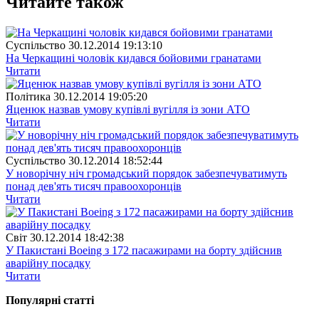
Читайте також
Суспiльство
30.12.2014 19:13:10
На Черкащині чоловік кидався бойовими гранатами
Читати
Полiтика
30.12.2014 19:05:20
Яценюк назвав умову купівлі вугілля із зони АТО
Читати
Суспiльство
30.12.2014 18:52:44
У новорічну ніч громадський порядок забезпечуватимуть
понад дев'ять тисяч правоохоронців
Читати
Свiт
30.12.2014 18:42:38
У Пакистані Boeing з 172 пасажирами на борту здійснив
аварійну посадку
Читати
Популярнi статтi