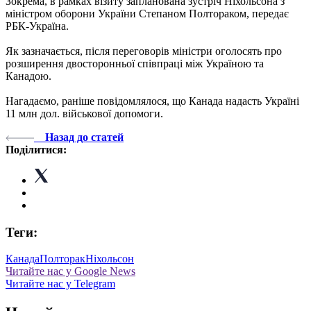
Зокрема, в рамках візиту запланована зустріч Ніхольсона з
міністром оборони України Степаном Полтораком, передає
РБК-Україна.
Як зазначається, після переговорів міністри оголосять про
розширення двосторонньої співпраці між Україною та
Канадою.
Нагадаємо, раніше повідомлялося, що Канада надасть Україні
11 млн дол. військової допомоги.
Назад до статей
Поділитися:
Теги:
Канада
Полторак
Ніхольсон
Читайте нас у Google News
Читайте нас у Telegram