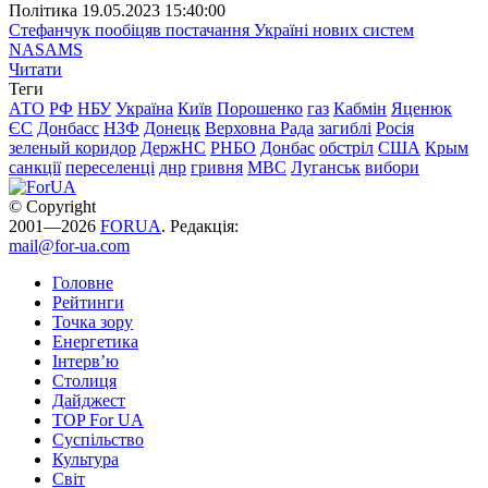
Полiтика
19.05.2023 15:40:00
Стефанчук пообіцяв постачання Україні нових систем
NASAMS
Читати
Теги
АТО
РФ
НБУ
Україна
Київ
Порошенко
газ
Кабмін
Яценюк
ЄС
Донбасс
НЗФ
Донецк
Верховна Рада
загиблі
Росія
зеленый коридор
ДержНС
РНБО
Донбас
обстріл
США
Крым
санкції
переселенці
днр
гривня
МВС
Луганськ
вибори
© Copyright
2001—2026
FORUA
. Редакція:
mail@for-ua.com
Головне
Рейтинги
Точка зору
Енергетика
Інтерв’ю
Столиця
Дайджест
TOP For UA
Суспiльство
Культура
Світ