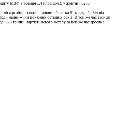
кредиту МВФ у розмірі 1,4 млрд дол.), у жовтні - 6256.
о місяця обсяг золота становив близько $1 млрд, або 8% від
лрд - найнижчий показник останніх років. В той же час з кінця
о 35,5 тонни. Вартість всього металу за цей же час зросла з