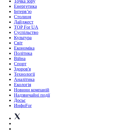
Точка зору
Енергетика
Інтерв’ю
Столиця
Дайджест
TOP For UA
Суспiльство
Культура
Світ
Економіка
Політика
Війна
Спорт
Здоров'я
Технології
Аналітика
Екологія
Новини компаній
Надзвичайні події
Досьє
ИнфоFor