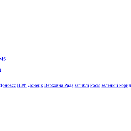
S
Донбасс
НЗФ
Донецк
Верховна Рада
загиблі
Росія
зеленый кори