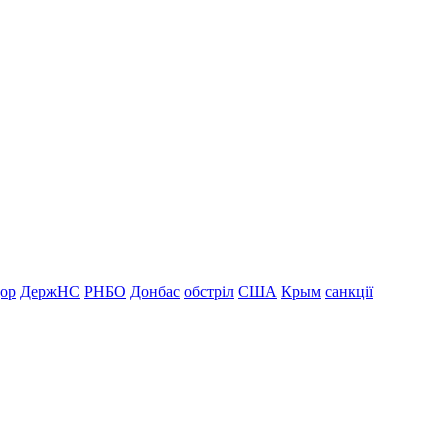
дор
ДержНС
РНБО
Донбас
обстріл
США
Крым
санкції