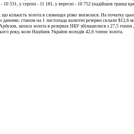
ні - 10 531, у серпні - 11 181, у вересні - 10 752 (надійшов транш 
що кількість золота в сховищах різко знизилася. На початку цьог
ми даними, станом на 1 листопада валютні резерви склали $12,6 м
рбузов, запаси золота в резервах НБУ збільшилися з 27,5 тонни д
ього року, коли Нацбанк України володів 42,6 тонни золота.