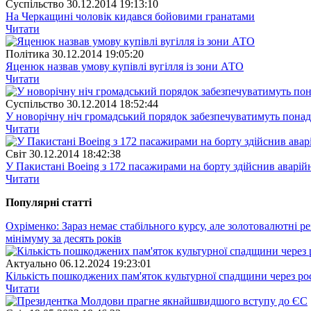
Суспiльство
30.12.2014 19:13:10
На Черкащині чоловік кидався бойовими гранатами
Читати
Полiтика
30.12.2014 19:05:20
Яценюк назвав умову купівлі вугілля із зони АТО
Читати
Суспiльство
30.12.2014 18:52:44
У новорічну ніч громадський порядок забезпечуватимуть понад
Читати
Свiт
30.12.2014 18:42:38
У Пакистані Boeing з 172 пасажирами на борту здійснив аварій
Читати
Популярнi статтi
Охріменко: Зараз немає стабільного курсу, але золотовалютні 
мінімуму за десять років
Актуально
06.12.2024 19:23:01
Кількість пошкоджених пам'яток культурної спадщини через рос
Читати