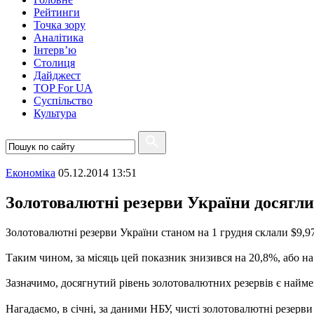
Рейтинги
Точка зору
Аналітика
Інтерв’ю
Столиця
Дайджест
TOP For UA
Суспiльство
Культура
Економіка
05.12.2014 13:51
Золотовалютні резерви України досягли 
Золотовалютні резерви України станом на 1 грудня склали $9,9
Таким чином, за місяць цей показник знизився на 20,8%, або на
Зазначимо, досягнутий рівень золотовалютних резервів є найме
Нагадаємо, в січні, за даними НБУ, чисті золотовалютні резерви с