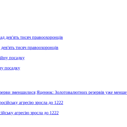
 дев'ять тисяч правоохоронців
ну посадку
резерви зменшилися
Яценюк: Золотовалютних резервів уже менше 
ійську агресію зросла до 1222