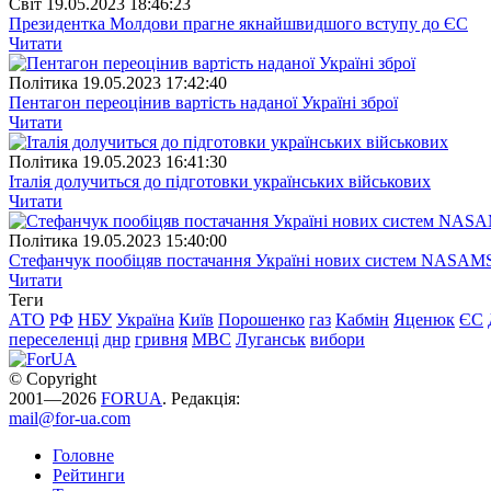
Свiт
19.05.2023 18:46:23
Президентка Молдови прагне якнайшвидшого вступу до ЄС
Читати
Полiтика
19.05.2023 17:42:40
Пентагон переоцінив вартість наданої Україні зброї
Читати
Полiтика
19.05.2023 16:41:30
Італія долучиться до підготовки українських військових
Читати
Полiтика
19.05.2023 15:40:00
Стефанчук пообіцяв постачання Україні нових систем NASAM
Читати
Теги
АТО
РФ
НБУ
Україна
Київ
Порошенко
газ
Кабмін
Яценюк
ЄС
переселенці
днр
гривня
МВС
Луганськ
вибори
© Copyright
2001—2026
FORUA
. Редакція:
mail@for-ua.com
Головне
Рейтинги