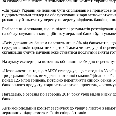
За словами фінансиста, Антимонопольний комітет України звер
«Дії уряду України не повинні бути спрямовані на примусове 
підприємствами тендер на обслуговування зарплатно-карткових п
розвинену банкоматну мережу та мережу відділень банків», - п
Браїловський зазначив, що на підставі результатів розслідуван
на обслуговування з комерційних у державні банки були ухвале
«Всім державним банкам належить лише 8% від банкоматів, що д
серед власників зарплатних карток. Таким чином, у разі пере
організацій будуть змушені користуватися послугами зняття го
На думку експерта, за поточних обставин необхідно переглянути
«Незважаючи на те, що АМКУ стверджує, що сьогодні в Україні 
три державні банки, виходячи з поточної складної фінансової си
понад 125 млрд гривень, потрібно переглянути список банків У
банківського продукту «зарплатно-карткові проекти», - резюму
Нагадаємо, з березня по вересень 2014 року уряд видав низку
банки.
Антимонопольний комітет звернувся до уряду з листом з вимог
державних підприємств та їхніх співробітників.