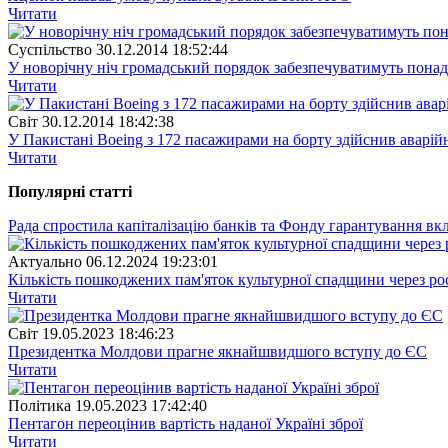
Читати
Суспiльство
30.12.2014 18:52:44
У новорічну ніч громадський порядок забезпечуватимуть понад
Читати
Свiт
30.12.2014 18:42:38
У Пакистані Boeing з 172 пасажирами на борту здійснив аварій
Читати
Популярнi статтi
Рада спростила капіталізацію банків та Фонду гарантування вк
Актуально
06.12.2024 19:23:01
Кількість пошкоджених пам'яток культурної спадщини через рос
Читати
Свiт
19.05.2023 18:46:23
Президентка Молдови прагне якнайшвидшого вступу до ЄС
Читати
Полiтика
19.05.2023 17:42:40
Пентагон переоцінив вартість наданої Україні зброї
Читати