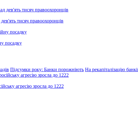
 дев'ять тисяч правоохоронців
ну посадку
ладів
Підсумки року: Банки порожніють
На рекапіталізацію банкі
ійську агресію зросла до 1222