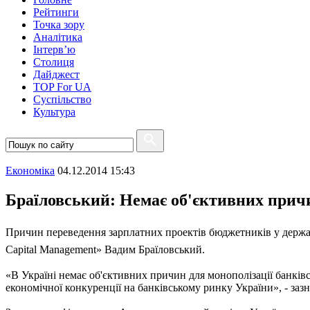
Рейтинги
Точка зору
Аналітика
Інтерв’ю
Столиця
Дайджест
TOP For UA
Суспiльство
Культура
Економіка
04.12.2014 15:43
Браїловський: Немає об'єктивних причи
Причин переведення зарплатних проектів бюджетників у держав
Capital Management» Вадим Браїловський.
«В Україні немає об'єктивних причин для монополізації банків
економічної конкуренції на банківському ринку України», - заз