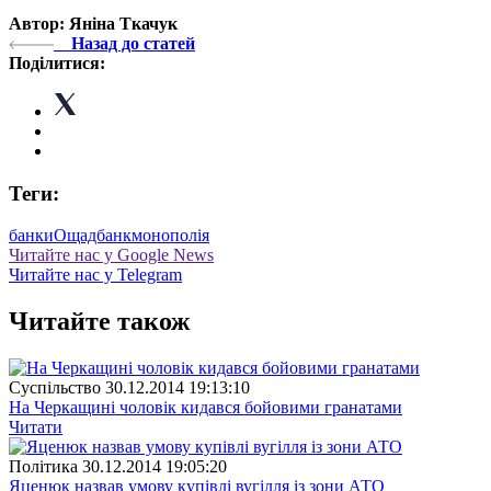
Автор: Яніна Ткачук
Назад до статей
Поділитися:
Теги:
банки
Ощадбанк
монополія
Читайте нас у Google News
Читайте нас у Telegram
Читайте також
Суспiльство
30.12.2014 19:13:10
На Черкащині чоловік кидався бойовими гранатами
Читати
Полiтика
30.12.2014 19:05:20
Яценюк назвав умову купівлі вугілля із зони АТО