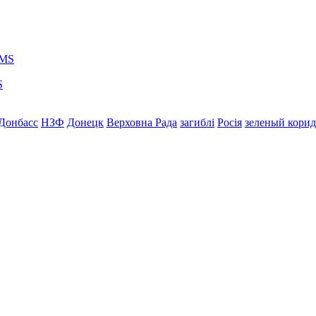
S
Донбасс
НЗФ
Донецк
Верховна Рада
загиблі
Росія
зеленый кори