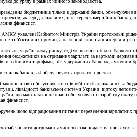
нувся до уряду в рамках чинного законодавства.
переведення бюджетників тільки в державні банки, обмежуючи в
роектів, як серед державних, так і серед комерційних банків, з
ояснив фінансист.
ня АМКУ, ухвалені Кабінетом Міністрів України протокольні ріше
ні не з об'єктивних причин, а на основі клопотання керівництв
іють на українському ринку, тоді як зняття готівки в банкоматн
ведення бюджетників на отримання зарплати за картками державн
тівки за іншими тарифами, ніж у державних банках», - уточнив Б
 список банків, які обслуговують зарплатні проекти.
законне право обслуговувати співробітників державних та бюдже
туації, ліквідності банківської системи України, відтоку депозит
країни, що мають законне право обслуговувати заробітну плату 
вав фінансист.
 доручень щодо відпрацювання питання переведення зарплатних п
ою забезпечити дотримання чинного законодавства про захист ек