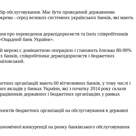
ибір обслуговування. Має бути проведений державними
окрема - серед великих системних українських банків, які мають
ння про переведення держпідприємств та їхніх співробітників
а «Ощадний банк України».
ій мережі є домінантною операцією і становить близько 80-90%
их банків, співробітники держпідприємств і бюджетних
раїловський.
тних організацій мають 60 вітчизняних банків, у тому числі і
них вкладів у банках України, які з початку 2014 року склали
працівників державних і бюджетних організаціях у рамках
роектів бюджетних організацій на обслуговування в державні
ономічної конкуренції на ринку банківського обслуговування