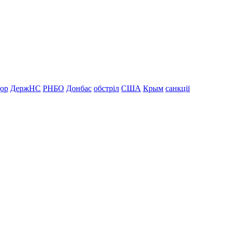
дор
ДержНС
РНБО
Донбас
обстріл
США
Крым
санкції