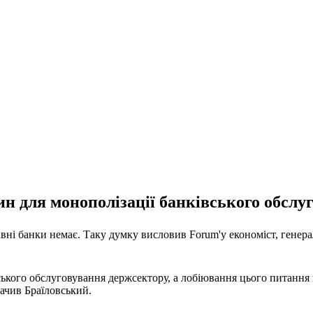
н для монополізації банківського обслу
ні банки немає. Таку думку висловив Forum'у економіст, генера
ського обслуговування держсектору, а лобіювання цього питання
начив Браїловський.