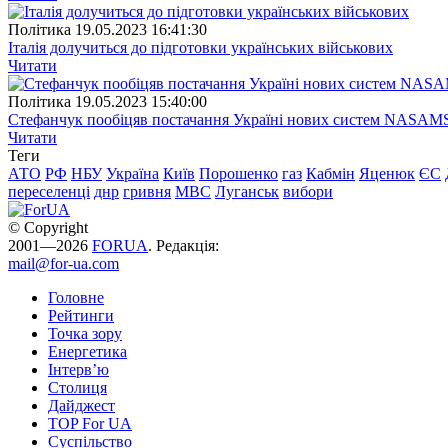
Полiтика
19.05.2023 16:41:30
Італія долучиться до підготовки українських військових
Читати
Полiтика
19.05.2023 15:40:00
Стефанчук пообіцяв постачання Україні нових систем NASAM
Читати
Теги
АТО
РФ
НБУ
Україна
Київ
Порошенко
газ
Кабмін
Яценюк
ЄС
переселенці
днр
гривня
МВС
Луганськ
вибори
© Copyright
2001—2026
FORUA
. Редакція:
mail@for-ua.com
Головне
Рейтинги
Точка зору
Енергетика
Інтерв’ю
Столиця
Дайджест
TOP For UA
Суспiльство