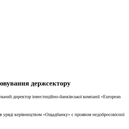
говування держсектору
льний директор інвестиційно-банківської компанії «European
 в уряді керівництвом «Ощадбанку» є проявом недобросовісної