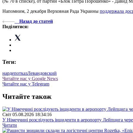
(№ 70 в списке), от партии «Блок Петра Порошенко» - Давид М
Напомним, 2 декабря Верховная Рада Украины
поддержала дос
Назад до статей
Поділитися:
Теги:
нардеп
отказ
Левандовский
Читайте нас у Google News
Читайте нас у Telegram
Читайте також
Свiт
05.08.2026 18:34:16
У Німеччині розслідують інциденти в аеропорту Лейпцига через 
Читати