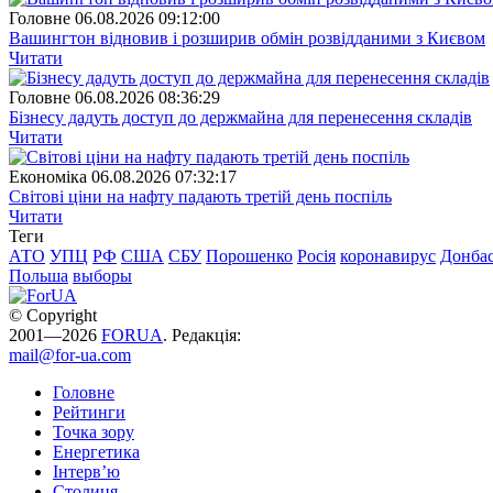
Головне
06.08.2026 09:12:00
Вашингтон відновив і розширив обмін розвідданими з Києвом
Читати
Головне
06.08.2026 08:36:29
Бізнесу дадуть доступ до держмайна для перенесення складів
Читати
Економіка
06.08.2026 07:32:17
Світові ціни на нафту падають третій день поспіль
Читати
Теги
АТО
УПЦ
РФ
США
СБУ
Порошенко
Росія
коронавирус
Донба
Польша
выборы
© Copyright
2001—2026
FORUA
. Редакція:
mail@for-ua.com
Головне
Рейтинги
Точка зору
Енергетика
Інтерв’ю
Столиця