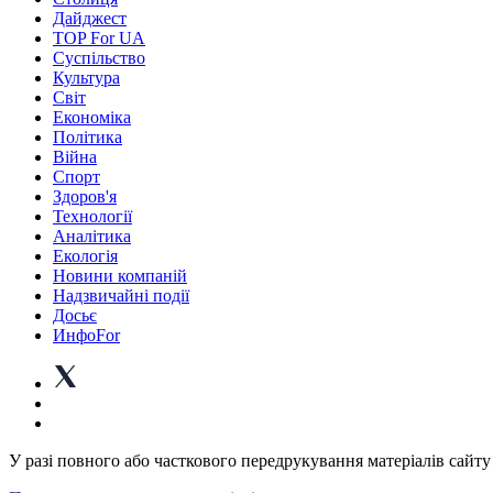
Дайджест
TOP For UA
Суспiльство
Культура
Світ
Економіка
Політика
Війна
Спорт
Здоров'я
Технології
Аналітика
Екологія
Новини компаній
Надзвичайні події
Досьє
ИнфоFor
У разі повного або часткового передрукування матеріалів сайту 