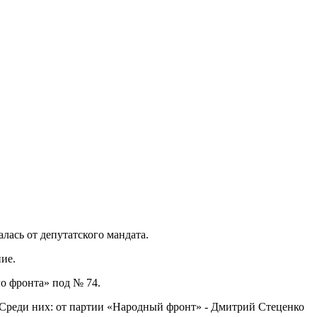
ась от депутатского мандата.
ие.
о фронта» под № 74.
 Среди них: от партии «Народный фронт» - Дмитрий Стеценко