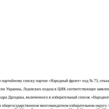
партийному списку партии «Народный фронт» под № 73, отказал
сии Украины, Ледовских подала в ЦИК соответствующее заявлен
ндра Дроздика, включенного в избирательный список «Народног
в общегосударственном многомандатном избирательном округе.