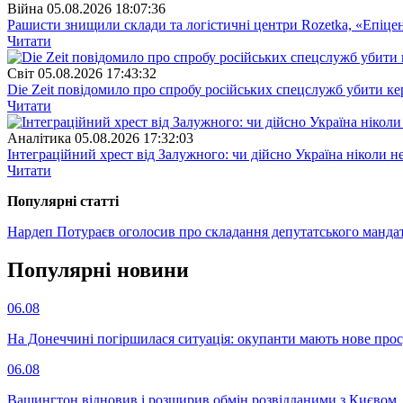
Війна
05.08.2026 18:07:36
Рашисти знищили склади та логістичні центри Rozetka, «Епіцен
Читати
Свiт
05.08.2026 17:43:32
Die Zeit повідомило про спробу російських спецслужб убити ке
Читати
Аналітика
05.08.2026 17:32:03
Інтеграційний хрест від Залужного: чи дійсно Україна ніколи 
Читати
Популярнi статтi
Нардеп Потураєв оголосив про складання депутатського манда
Популярнi новини
06.08
На Донеччині погіршилася ситуація: окупанти мають нове про
06.08
Вашингтон відновив і розширив обмін розвідданими з Києвом