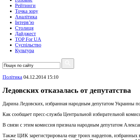
Рейтинги
Точка зору
Аналітика
Інтерв’ю
Столиця
Дайджест
TOP For UA
Суспiльство
Культура
Полiтика
04.12.2014 15:10
Ледовских отказалась от депутатства
Дарина Ледовских, избранная народным депутатом Украины по 
Как сообщает пресс-служба Центральной избирательной комис
В связи с этим комиссия признала народным депутатом Алекса
Также ЦИК зарегистрировала еще троих нардепов, избранных 