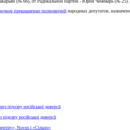
акарьян (№ 66), от Радикальной партии - Юрий Чижмарь (№ 25).
рочное прекращение полномочий
народных депутатов, назначен
підозру російської диверсії