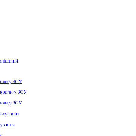
фанішиній
рили у ЗСУ
рили у ЗСУ
сування