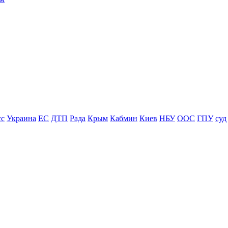
сс
Украина
ЕС
ДТП
Рада
Крым
Кабмин
Киев
НБУ
ООС
ГПУ
суд