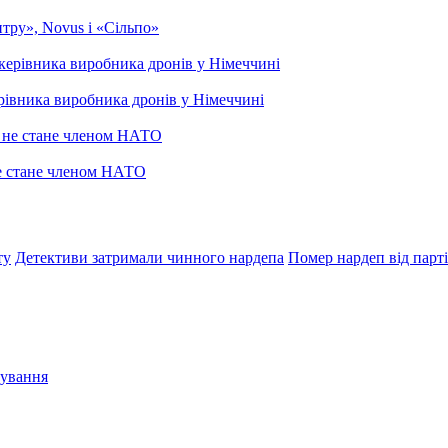
тру», Novus і «Сільпо»
рівника виробника дронів у Німеччині
не стане членом НАТО
ту
Детективи затримали чинного нардепа
Помер нардеп від парт
сування