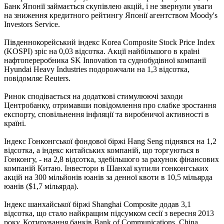
Банк Японії займається скупівлею акцій, і не звернули уваги
на зниження кредитного рейтингу Японії агентством Moody's
Investors Service.
Південнокорейський індекс Korea Composite Stock Price Index
(KOSPI) зріс на 0,03 відсотка. Акції найбільшого в країні
нафтопереробника SK Innovation та суднобудівної компанії
Hyundai Heavy Industries подорожчали на 1,3 відсотка,
повідомляє Reuters.
Ринок сподівається на додаткові стимулюючі заходи
Центробанку, отримавши повідомлення про слабке зростання
експорту, сповільнення інфляції та виробничої активності в
країні.
Індекс Гонконгської фондової біржі Hang Seng піднявся на 1,2
відсотка, а індекс китайських компаній, що торгуються в
Гонконгу, - на 2,8 відсотка, здебільшого за рахунок фінансових
компаній Китаю. Інвестори в Шанхаї купили гонконгських
акцій на 300 мільйонів юанів за денної квоти в 10,5 мільярда
юанів ($1,7 мільярда).
Індекс шанхайської біржі Shanghai Composite додав 3,1
відсотка, що стало найкращим підсумком сесії з вересня 2013
року. Котирування банків Bank of Communications, China