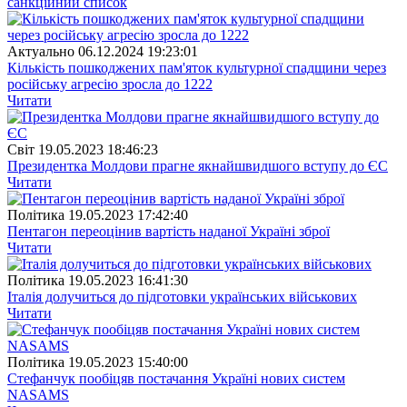
санкційний список
Актуально
06.12.2024 19:23:01
Кількість пошкоджених пам'яток культурної спадщини через
російську агресію зросла до 1222
Читати
Свiт
19.05.2023 18:46:23
Президентка Молдови прагне якнайшвидшого вступу до ЄС
Читати
Полiтика
19.05.2023 17:42:40
Пентагон переоцінив вартість наданої Україні зброї
Читати
Полiтика
19.05.2023 16:41:30
Італія долучиться до підготовки українських військових
Читати
Полiтика
19.05.2023 15:40:00
Стефанчук пообіцяв постачання Україні нових систем
NASAMS