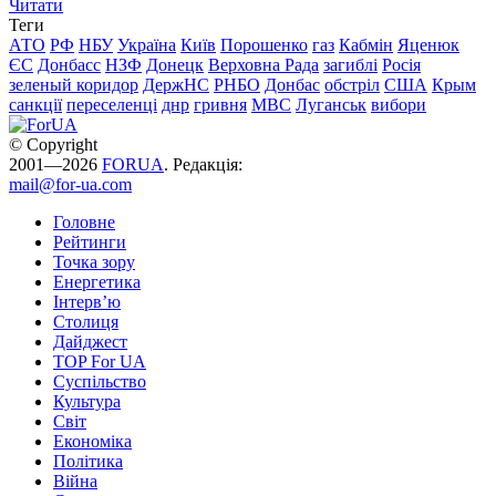
Читати
Теги
АТО
РФ
НБУ
Україна
Київ
Порошенко
газ
Кабмін
Яценюк
ЄС
Донбасс
НЗФ
Донецк
Верховна Рада
загиблі
Росія
зеленый коридор
ДержНС
РНБО
Донбас
обстріл
США
Крым
санкції
переселенці
днр
гривня
МВС
Луганськ
вибори
© Copyright
2001—2026
FORUA
. Редакція:
mail@for-ua.com
Головне
Рейтинги
Точка зору
Енергетика
Інтерв’ю
Столиця
Дайджест
TOP For UA
Суспiльство
Культура
Світ
Економіка
Політика
Війна