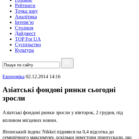
Рейтинги
Точка зору
Аналітика
Інтерв’ю
Столиця
Дайджест
TOP For UA
Суспiльство
Культура
Економіка
02.12.2014 14:16
Азіатські фондові ринки сьогодні
зросли
Азіатські фондові ринки зросли у вівторок, 2 грудня, під
впливом місцевих новин.
Японський індекс Nikkei піднявся на 0,4 відсотка до
семирічного максимуму, оскільки інвестори припускали, що