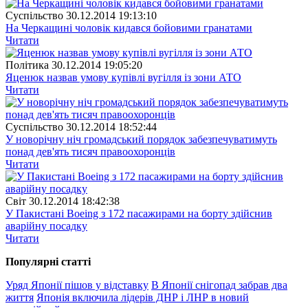
Суспiльство
30.12.2014 19:13:10
На Черкащині чоловік кидався бойовими гранатами
Читати
Полiтика
30.12.2014 19:05:20
Яценюк назвав умову купівлі вугілля із зони АТО
Читати
Суспiльство
30.12.2014 18:52:44
У новорічну ніч громадський порядок забезпечуватимуть
понад дев'ять тисяч правоохоронців
Читати
Свiт
30.12.2014 18:42:38
У Пакистані Boeing з 172 пасажирами на борту здійснив
аварійну посадку
Читати
Популярнi статтi
Уряд Японії пішов у відставку
В Японії снігопад забрав два
життя
Японія включила лідерів ДНР і ЛНР в новий