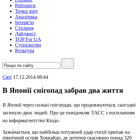
Рейтинги
Точка зору
Аналітика
Інтерв’ю
Столиця
Дайджест
TOP For UA
Суспiльство
Культура
Свiт
17.12.2014 08:44
В Японії снігопад забрав два життя
В Японії через сильні снігопади, що продовжуються, сьогодні
загинуло двоє людей. Про це повідомляє ТАСС з посиланням
на інформагентство Кіодо.
Зазначається, що найбільш потужний удар стихії припав на
північний острів Хоккайдо, де дотепер скасовано понад 320