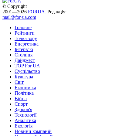
© Copyright
2001—2026
FORUA
. Редакція:
mail@for-ua.com
Головне
Рейтинги
Точка зору
Енергетика
Інтерв’ю
Столиця
Дайджест
TOP For UA
Суспiльство
Культура
Світ
Економіка
Політика
Війна
Спорт
Здоров'я
Технології
Аналітика
Екологія
Новини компаній