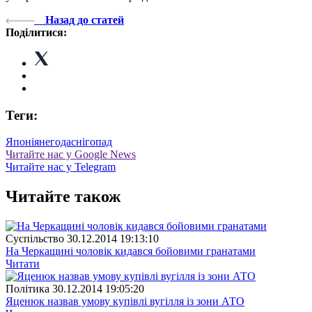
Назад до статей
Поділитися:
Теги:
Японія
негода
снігопад
Читайте нас у Google News
Читайте нас у Telegram
Читайте також
Суспiльство
30.12.2014 19:13:10
На Черкащині чоловік кидався бойовими гранатами
Читати
Полiтика
30.12.2014 19:05:20
Яценюк назвав умову купівлі вугілля із зони АТО