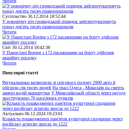
Читати
Суспiльство
30.12.2014 18:52:44
У новорічну ніч громадський порядок забезпечуватимуть
понад дев'ять тисяч правоохоронців
Читати
Свiт
30.12.2014 18:42:38
У Пакистані Boeing з 172 пасажирами на борту здійснив
аварійну посадку
Читати
Популярнi статтi
Рятувальники визволили зі снігового полону 2900 авто й
обігріли сім тисяч людей
На трасі Одеса - Миколаїв на смерть
замерз водій маршрутки
У Миколаївській області через негоду
знеструмлено 70 населених пунктів
Актуально
06.12.2024 19:23:01
Кількість пошкоджених пам'яток культурної спадщини через
російську агресію зросла до 1222