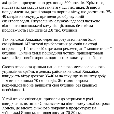
авіарейсів, призупинено рух понад 300 потягів. Крім того,
місцева влада скасувала заняття у 1,1 тис. шкіл. Згідно з
повідомленням, рясні опади та пориви вітру, що досягають 35-
40 метрів на секунду, призвели до обриву ліній
електропередач. Рятувальним службам вдалося частково
відновити пошкоджені комунікації, однак без світла
продовжують залишатися 2,8 тис. будинків.
Так, на сході Хоккайдо через загрозу затоплення були
евакуйовані 142 жителі прибережних районів на сході
острова, ще 1,5 тис. осіб отримали рекомендації залишити свої
будинки. Сильні хвилі пошкодили чотири пришвартовані
катери берегової охорони, один із них викинуло на берег.
Своєю чергою за даними національного метеорологічного
управління країни, в деяких районах на сході Хоккайдо
швидкість вітру досягає 35-40 м на секунду, за минулу добу
там випало понад 70 см опадів. Жителям острова
рекомендовано не залишати свої будинки без крайньої
необхідності.
У той же час снігопади призвели до затримок у русі
швидкісних потягів «Сінкансен» на північному сході острова
Хонсю, де висота сніжного покрову в префектурах на
узбережжі Японського моря досягає 70-80 см.