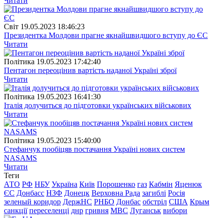
Читати
Свiт
19.05.2023 18:46:23
Президентка Молдови прагне якнайшвидшого вступу до ЄС
Читати
Полiтика
19.05.2023 17:42:40
Пентагон переоцінив вартість наданої Україні зброї
Читати
Полiтика
19.05.2023 16:41:30
Італія долучиться до підготовки українських військових
Читати
Полiтика
19.05.2023 15:40:00
Стефанчук пообіцяв постачання Україні нових систем
NASAMS
Читати
Теги
АТО
РФ
НБУ
Україна
Київ
Порошенко
газ
Кабмін
Яценюк
ЄС
Донбасс
НЗФ
Донецк
Верховна Рада
загиблі
Росія
зеленый коридор
ДержНС
РНБО
Донбас
обстріл
США
Крым
санкції
переселенці
днр
гривня
МВС
Луганськ
вибори