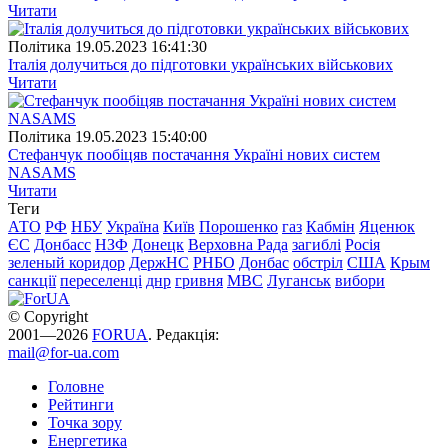
Читати
Полiтика
19.05.2023 16:41:30
Італія долучиться до підготовки українських військових
Читати
Полiтика
19.05.2023 15:40:00
Стефанчук пообіцяв постачання Україні нових систем
NASAMS
Читати
Теги
АТО
РФ
НБУ
Україна
Київ
Порошенко
газ
Кабмін
Яценюк
ЄС
Донбасс
НЗФ
Донецк
Верховна Рада
загиблі
Росія
зеленый коридор
ДержНС
РНБО
Донбас
обстріл
США
Крым
санкції
переселенці
днр
гривня
МВС
Луганськ
вибори
© Copyright
2001—2026
FORUA
. Редакція:
mail@for-ua.com
Головне
Рейтинги
Точка зору
Енергетика