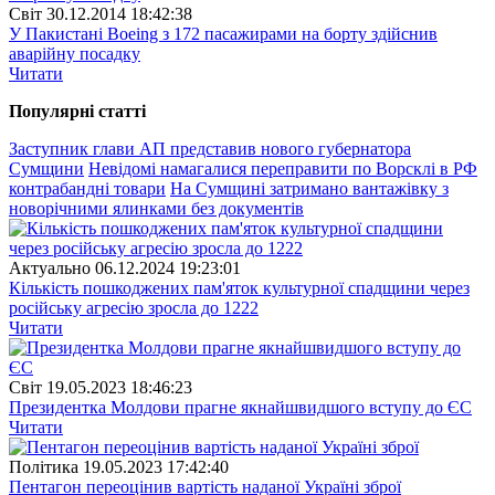
Свiт
30.12.2014 18:42:38
У Пакистані Boeing з 172 пасажирами на борту здійснив
аварійну посадку
Читати
Популярнi статтi
Заступник глави АП представив нового губернатора
Сумщини
Невідомі намагалися переправити по Ворсклі в РФ
контрабандні товари
На Сумщині затримано вантажівку з
новорічними ялинками без документів
Актуально
06.12.2024 19:23:01
Кількість пошкоджених пам'яток культурної спадщини через
російську агресію зросла до 1222
Читати
Свiт
19.05.2023 18:46:23
Президентка Молдови прагне якнайшвидшого вступу до ЄС
Читати
Полiтика
19.05.2023 17:42:40
Пентагон переоцінив вартість наданої Україні зброї