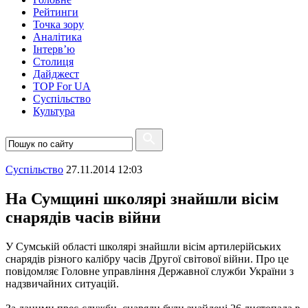
Рейтинги
Точка зору
Аналітика
Інтерв’ю
Столиця
Дайджест
TOP For UA
Суспiльство
Культура
Суспiльство
27.11.2014 12:03
На Сумщині школярі знайшли вісім
снарядів часів війни
У Сумській області школярі знайшли вісім артилерійських
снарядів різного калібру часів Другої світової війни. Про це
повідомляє Головне управління Державної служби України з
надзвичайних ситуацій.