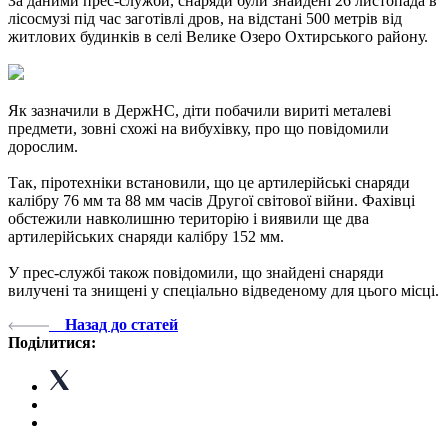
За даними прес-служби, снаряди були знайдені 26 листопада в
лісосмузі під час заготівлі дров, на відстані 500 метрів від
житлових будинків в селі Велике Озеро Охтирського району.
Як зазначили в ДержНС, діти побачили вириті металеві
предмети, зовні схожі на вибухівку, про що повідомили
дорослим.
Так, піротехніки встановили, що це артилерійські снаряди
калібру 76 мм та 88 мм часів Другої світової війни. Фахівці
обстежили навколишню територію і виявили ще два
артилерійських снаряди калібру 152 мм.
У прес-службі також повідомили, що знайдені снаряди
вилучені та знищені у спеціально відведеному для цього місці.
Назад до статей
Поділитися: