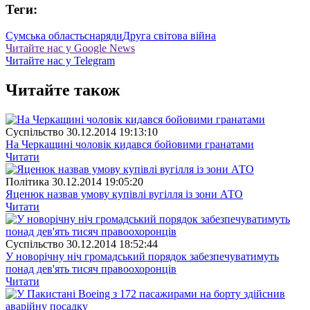
Теги:
Сумська область
снаряди
Друга світова війна
Читайте нас у Google News
Читайте нас у Telegram
Читайте також
Суспiльство
30.12.2014 19:13:10
На Черкащині чоловік кидався бойовими гранатами
Читати
Полiтика
30.12.2014 19:05:20
Яценюк назвав умову купівлі вугілля із зони АТО
Читати
Суспiльство
30.12.2014 18:52:44
У новорічну ніч громадський порядок забезпечуватимуть
понад дев'ять тисяч правоохоронців
Читати