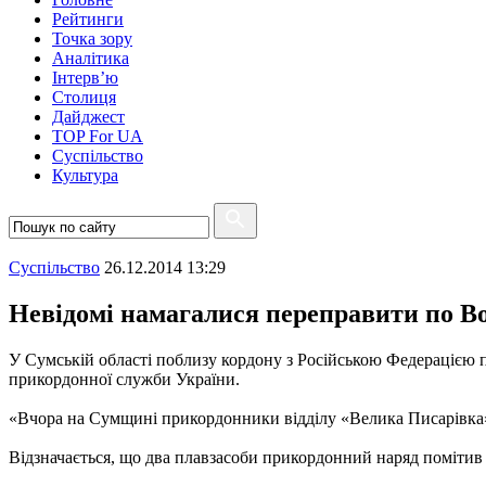
Рейтинги
Точка зору
Аналітика
Інтерв’ю
Столиця
Дайджест
TOP For UA
Суспiльство
Культура
Суспiльство
26.12.2014 13:29
Невідомі намагалися переправити по В
У Сумській області поблизу кордону з Російською Федерацією п
прикордонної служби України.
«Вчора на Сумщині прикордонники відділу «Велика Писарівка»
Відзначається, що два плавзасоби прикордонний наряд помітив 