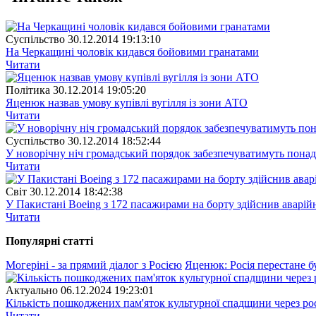
Суспiльство
30.12.2014 19:13:10
На Черкащині чоловік кидався бойовими гранатами
Читати
Полiтика
30.12.2014 19:05:20
Яценюк назвав умову купівлі вугілля із зони АТО
Читати
Суспiльство
30.12.2014 18:52:44
У новорічну ніч громадський порядок забезпечуватимуть понад
Читати
Свiт
30.12.2014 18:42:38
У Пакистані Boeing з 172 пасажирами на борту здійснив аварій
Читати
Популярнi статтi
Могеріні - за прямий діалог з Росією
Яценюк: Росія перестане 
Актуально
06.12.2024 19:23:01
Кількість пошкоджених пам'яток культурної спадщини через рос
Читати