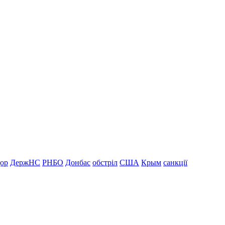
дор
ДержНС
РНБО
Донбас
обстріл
США
Крым
санкції