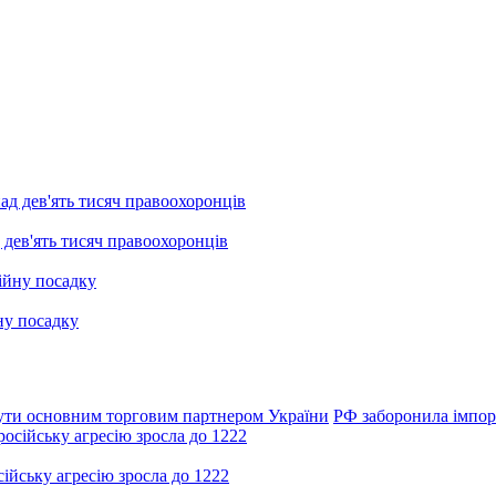
 дев'ять тисяч правоохоронців
ну посадку
бути основним торговим партнером України
РФ заборонила імпорт
ійську агресію зросла до 1222