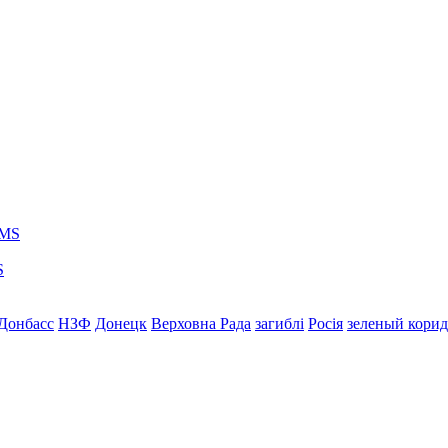
S
Донбасс
НЗФ
Донецк
Верховна Рада
загиблі
Росія
зеленый кори