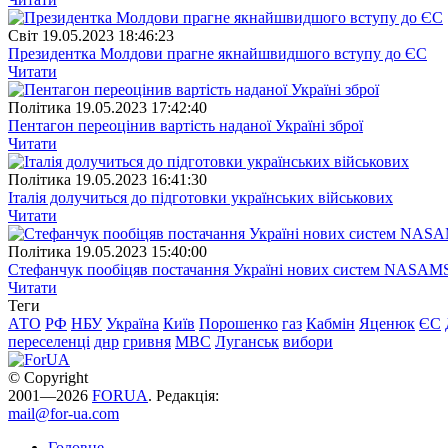
Свiт
19.05.2023 18:46:23
Президентка Молдови прагне якнайшвидшого вступу до ЄС
Читати
Полiтика
19.05.2023 17:42:40
Пентагон переоцінив вартість наданої Україні зброї
Читати
Полiтика
19.05.2023 16:41:30
Італія долучиться до підготовки українських військових
Читати
Полiтика
19.05.2023 15:40:00
Стефанчук пообіцяв постачання Україні нових систем NASAM
Читати
Теги
АТО
РФ
НБУ
Україна
Київ
Порошенко
газ
Кабмін
Яценюк
ЄС
переселенці
днр
гривня
МВС
Луганськ
вибори
© Copyright
2001—2026
FORUA
. Редакція:
mail@for-ua.com
Головне