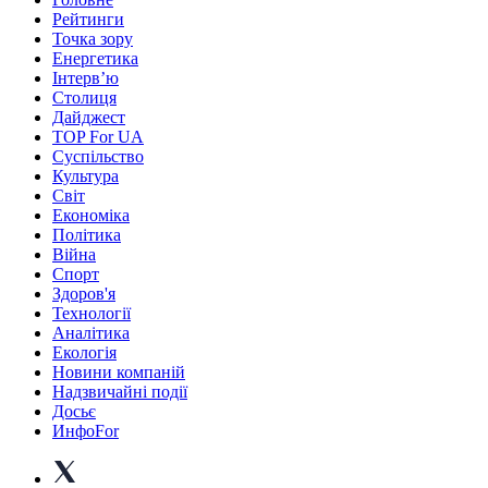
Рейтинги
Точка зору
Енергетика
Інтерв’ю
Столиця
Дайджест
TOP For UA
Суспiльство
Культура
Світ
Економіка
Політика
Війна
Спорт
Здоров'я
Технології
Аналітика
Екологія
Новини компаній
Надзвичайні події
Досьє
ИнфоFor