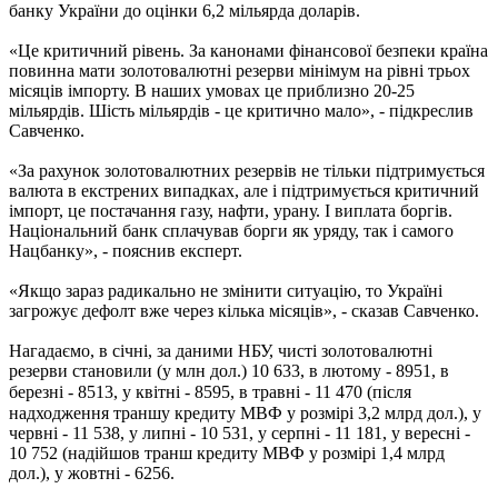
банку України до оцінки 6,2 мільярда доларів.
«Це критичний рівень. За канонами фінансової безпеки країна
повинна мати золотовалютні резерви мінімум на рівні трьох
місяців імпорту. В наших умовах це приблизно 20-25
мільярдів. Шість мільярдів - це критично мало», - підкреслив
Савченко.
«За рахунок золотовалютних резервів не тільки підтримується
валюта в екстрених випадках, але і підтримується критичний
імпорт, це постачання газу, нафти, урану. І виплата боргів.
Національний банк сплачував борги як уряду, так і самого
Нацбанку», - пояснив експерт.
«Якщо зараз радикально не змінити ситуацію, то Україні
загрожує дефолт вже через кілька місяців», - сказав Савченко.
Нагадаємо, в січні, за даними НБУ, чисті золотовалютні
резерви становили (у млн дол.) 10 633, в лютому - 8951, в
березні - 8513, у квітні - 8595, в травні
- 11 470
(після
надходження траншу кредиту МВФ у розмірі 3,2 млрд дол.), у
червні - 11 538, у липні - 10 531, у серпні - 11 181, у вересні -
10 752 (надійшов транш кредиту МВФ у розмірі 1,4 млрд
дол.), у жовтні - 6256.