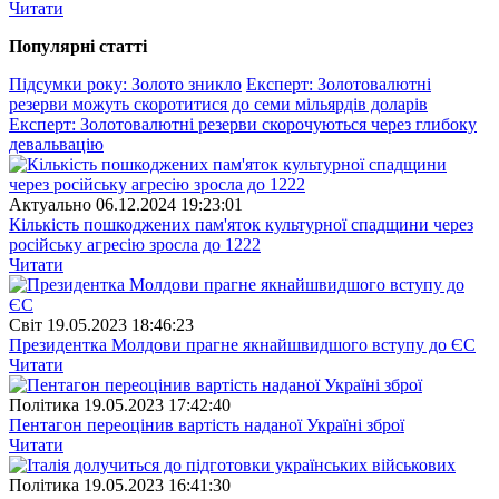
Читати
Популярнi статтi
Підсумки року: Золото зникло
Експерт: Золотовалютні
резерви можуть скоротитися до семи мільярдів доларів
Експерт: Золотовалютні резерви скорочуються через глибоку
девальвацію
Актуально
06.12.2024 19:23:01
Кількість пошкоджених пам'яток культурної спадщини через
російську агресію зросла до 1222
Читати
Свiт
19.05.2023 18:46:23
Президентка Молдови прагне якнайшвидшого вступу до ЄС
Читати
Полiтика
19.05.2023 17:42:40
Пентагон переоцінив вартість наданої Україні зброї
Читати
Полiтика
19.05.2023 16:41:30