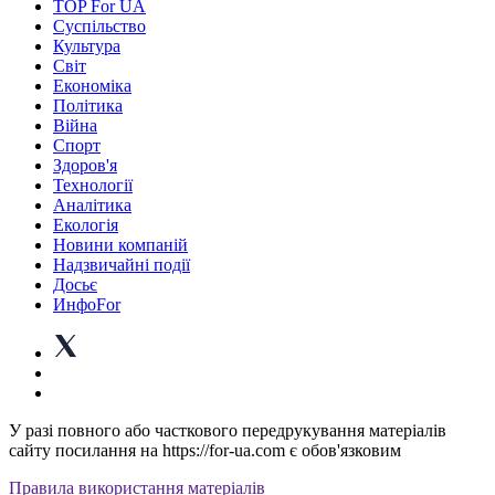
TOP For UA
Суспiльство
Культура
Світ
Економіка
Політика
Війна
Спорт
Здоров'я
Технології
Аналітика
Екологія
Новини компаній
Надзвичайні події
Досьє
ИнфоFor
У разі повного або часткового передрукування матеріалів
сайту посилання на https://for-ua.com є обов'язковим
Правила використання матеріалів