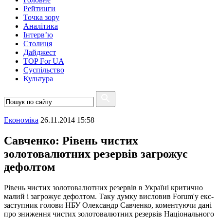
Рейтинги
Точка зору
Аналітика
Інтерв’ю
Столиця
Дайджест
TOP For UA
Суспiльство
Культура
Економіка
26.11.2014 15:58
Савченко: Рівень чистих
золотовалютних резервів загрожує
дефолтом
Рівень чистих золотовалютних резервів в Україні критично
малий і загрожує дефолтом. Таку думку висловив Forum'у екс-
заступник голови НБУ Олександр Савченко, коментуючи дані
про зниження чистих золотовалютних резервів Національного