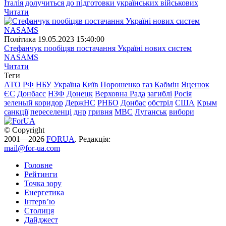
Італія долучиться до підготовки українських військових
Читати
Полiтика
19.05.2023 15:40:00
Стефанчук пообіцяв постачання Україні нових систем
NASAMS
Читати
Теги
АТО
РФ
НБУ
Україна
Київ
Порошенко
газ
Кабмін
Яценюк
ЄС
Донбасс
НЗФ
Донецк
Верховна Рада
загиблі
Росія
зеленый коридор
ДержНС
РНБО
Донбас
обстріл
США
Крым
санкції
переселенці
днр
гривня
МВС
Луганськ
вибори
© Copyright
2001—2026
FORUA
. Редакція:
mail@for-ua.com
Головне
Рейтинги
Точка зору
Енергетика
Інтерв’ю
Столиця
Дайджест