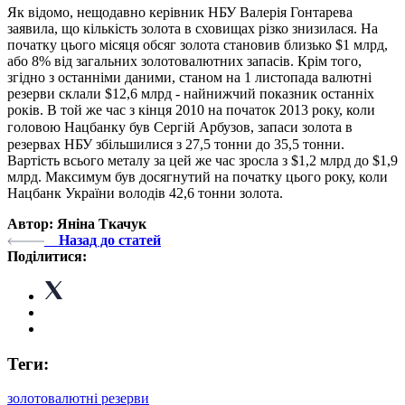
Як відомо, нещодавно керівник НБУ Валерія Гонтарева
заявила, що кількість золота в сховищах різко знизилася. На
початку цього місяця обсяг золота становив близько $1 млрд,
або 8% від загальних золотовалютних запасів. Крім того,
згідно з останніми даними, станом на 1 листопада валютні
резерви склали $12,6 млрд - найнижчий показник останніх
років. В той же час з кінця 2010 на початок 2013 року, коли
головою Нацбанку
був
Сергій Арбузов, запаси золота в
резервах НБУ збільшилися з 27,5 тонни до 35,5 тонни.
Вартість всього металу за цей же час зросла з $1,2 млрд до $1,9
млрд. Максимум був досягнутий на початку цього року, коли
Нацбанк України володів 42,6 тонни золота.
Автор: Яніна Ткачук
Назад до статей
Поділитися:
Теги:
золотовалютні резерви