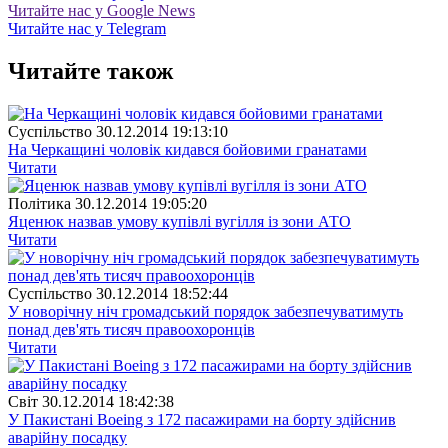
Читайте нас у Google News
Читайте нас у Telegram
Читайте також
Суспiльство
30.12.2014 19:13:10
На Черкащині чоловік кидався бойовими гранатами
Читати
Полiтика
30.12.2014 19:05:20
Яценюк назвав умову купівлі вугілля із зони АТО
Читати
Суспiльство
30.12.2014 18:52:44
У новорічну ніч громадський порядок забезпечуватимуть
понад дев'ять тисяч правоохоронців
Читати
Свiт
30.12.2014 18:42:38
У Пакистані Boeing з 172 пасажирами на борту здійснив
аварійну посадку