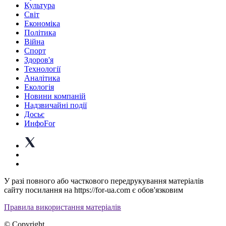
Культура
Світ
Економіка
Політика
Війна
Спорт
Здоров'я
Технології
Аналітика
Екологія
Новини компаній
Надзвичайні події
Досьє
ИнфоFor
У разі повного або часткового передрукування матеріалів
сайту посилання на https://for-ua.com є обов'язковим
Правила використання матеріалів
© Copyright