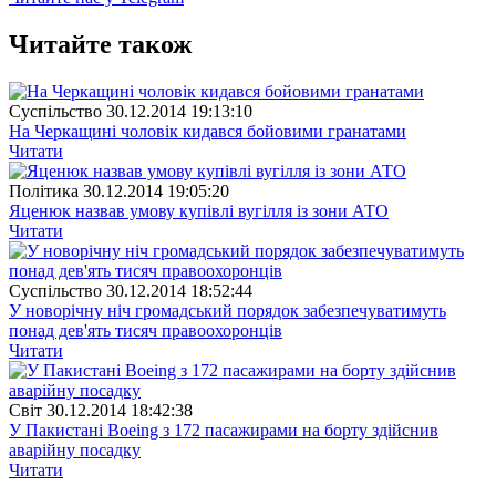
Читайте також
Суспiльство
30.12.2014 19:13:10
На Черкащині чоловік кидався бойовими гранатами
Читати
Полiтика
30.12.2014 19:05:20
Яценюк назвав умову купівлі вугілля із зони АТО
Читати
Суспiльство
30.12.2014 18:52:44
У новорічну ніч громадський порядок забезпечуватимуть
понад дев'ять тисяч правоохоронців
Читати
Свiт
30.12.2014 18:42:38
У Пакистані Boeing з 172 пасажирами на борту здійснив
аварійну посадку
Читати