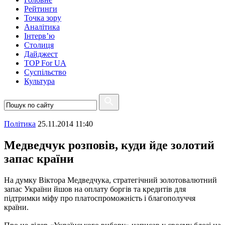
Рейтинги
Точка зору
Аналітика
Інтерв’ю
Столиця
Дайджест
TOP For UA
Суспiльство
Культура
Полiтика
25.11.2014 11:40
Медведчук розповів, куди йде золотий
запас країни
На думку Віктора Медведчука, стратегічний золотовалютний
запас України йшов на оплату боргів та кредитів для
підтримки міфу про платоспроможність і благополуччя
країни.