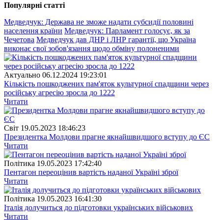
Популярнi статтi
Медведчук: Держава не зможе надати субсидії половині
населення країни
Медведчук: Парламент голосує, як за
Чечетова
Медведчук дав ДНР і ЛНР гарантії, що Україна
виконає свої зобов'язання щодо обміну полоненими
Актуально
06.12.2024 19:23:01
Кількість пошкоджених пам'яток культурної спадщини через
російську агресію зросла до 1222
Читати
Свiт
19.05.2023 18:46:23
Президентка Молдови прагне якнайшвидшого вступу до ЄС
Читати
Полiтика
19.05.2023 17:42:40
Пентагон переоцінив вартість наданої Україні зброї
Читати
Полiтика
19.05.2023 16:41:30
Італія долучиться до підготовки українських військових
Читати