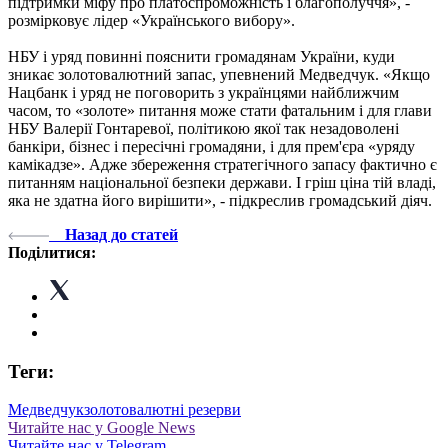
підтримки міфу про платоспроможність і благополуччя», -
розмірковує лідер «Українського вибору».
НБУ і уряд повинні пояснити громадянам України, куди
зникає золотовалютний запас, упевнений Медведчук. «Якщо
Нацбанк і уряд не поговорить з українцями найближчим
часом, то «золоте» питання може стати фатальним і для глави
НБУ Валерії Гонтаревої, політикою якої так незадоволені
банкіри, бізнес і пересічні громадяни, і для прем'єра «уряду
камікадзе». Адже збереження стратегічного запасу фактично є
питанням національної безпеки держави. І гріш ціна тій владі,
яка не здатна його вирішити», - підкреслив громадський діяч.
Назад до статей
Поділитися:
Теги:
Медведчук
золотовалютні резерви
Читайте нас у Google News
Читайте нас у Telegram