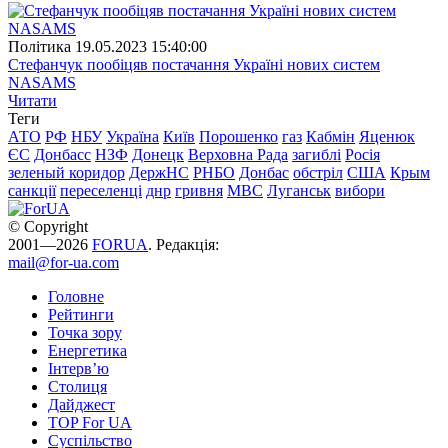
Полiтика
19.05.2023 15:40:00
Стефанчук пообіцяв постачання Україні нових систем
NASAMS
Читати
Теги
АТО
РФ
НБУ
Україна
Київ
Порошенко
газ
Кабмін
Яценюк
ЄС
Донбасс
НЗФ
Донецк
Верховна Рада
загиблі
Росія
зеленый коридор
ДержНС
РНБО
Донбас
обстріл
США
Крым
санкції
переселенці
днр
гривня
МВС
Луганськ
вибори
© Copyright
2001—2026
FORUA
. Редакція:
mail@for-ua.com
Головне
Рейтинги
Точка зору
Енергетика
Інтерв’ю
Столиця
Дайджест
TOP For UA
Суспiльство