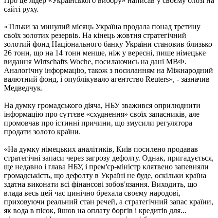
Про це лідер «Українського вибору» написав у своєму блозі на
сайті руху.
«Тільки за минулий місяць Україна продала понад третину
своїх золотих резервів. На кінець жовтня стратегічний
золотий фонд Національного банку України становив близько
26 тонн, що на 14 тонн менше, ніж у вересні, пише німецьке
видання Wirtschafts Woche, посилаючись на дані МВФ.
Аналогічну інформацію, також з посиланням на Міжнародний
валютний фонд, і опублікувало агентство Reuters», - зазначив
Медведчук.
На думку громадського діяча, НБУ зважився оприлюднити
інформацію про суттєве «схуднення» своїх запасників, але
промовчав про істинні причини, що змусили регулятора
продати золото країни.
«На думку німецьких аналітиків, Київ посилено продавав
стратегічні запаси через загрозу дефолту. Однак, пригадується,
ще недавно і глава НБУ, і прем'єр-міністр клятвено запевняли
громадськість, що дефолту в Україні не буде, оскільки країна
здатна виконати всі фінансові зобов'язання. Виходить, що
влада весь цей час цинічно брехала своєму народові,
приховуючи реальний стан речей, а стратегічний запас країни,
як вода в пісок, йшов на оплату боргів і кредитів для...