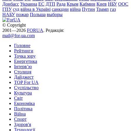
Донбасс
Украина
ЕС
ДТП
Рада
Крым
Кабмин
Киев
НБУ
ООС
ГПУ
суд
війна в Україні
санкции
війна
Путин
Трамп
газ
НАБУ
пожар
Польша
выборы
© Copyright
2001—2026
FORUA
. Редакція:
mail@for-ua.com
Головне
Рейтинги
Точка зору
Енергетика
Інтерв’ю
Столиця
Дайджест
TOP For UA
Суспiльство
Культура
Світ
Економіка
Політика
Війна
Спорт
Здоров'я
Технології