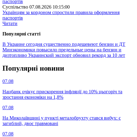
Суспiльство
07.08.2026 10:15:00
Українцям за кордоном спростили правила оформлення
паспортів
Читати
Популярнi статтi
В Украине сегодня существенно подешевеют бензин и ДТ
Минэкономики повысило предельные цены на бензин и
дизтопливо
Украинский экспорт обновил рекорд за 10 лет
Популярнi новини
07.08
Нацбанк очікує прискорення інфляції до 10% цьогоріч та
зростання економіки на 1,8%
07.08
На Миколаївщині у пункті металобрухту стався вибух: є
загиблий, двоє травмовані
07.08