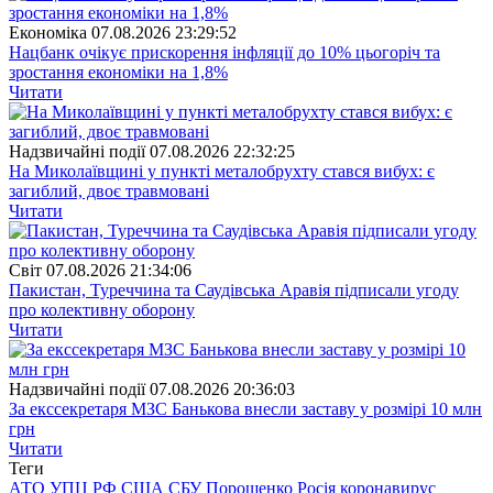
Економіка
07.08.2026 23:29:52
Нацбанк очікує прискорення інфляції до 10% цьогоріч та
зростання економіки на 1,8%
Читати
Надзвичайні події
07.08.2026 22:32:25
На Миколаївщині у пункті металобрухту стався вибух: є
загиблий, двоє травмовані
Читати
Свiт
07.08.2026 21:34:06
Пакистан, Туреччина та Саудівська Аравія підписали угоду
про колективну оборону
Читати
Надзвичайні події
07.08.2026 20:36:03
За екссекретаря МЗС Банькова внесли заставу у розмірі 10 млн
грн
Читати
Теги
АТО
УПЦ
РФ
США
СБУ
Порошенко
Росія
коронавирус