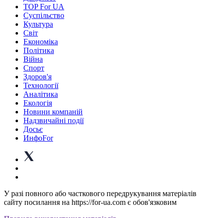
TOP For UA
Суспiльство
Культура
Світ
Економіка
Політика
Війна
Спорт
Здоров'я
Технології
Аналітика
Екологія
Новини компаній
Надзвичайні події
Досьє
ИнфоFor
У разі повного або часткового передрукування матеріалів
сайту посилання на https://for-ua.com є обов'язковим