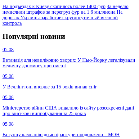
На подъездах к Киеву скопилось более 1400 фур
За неделю
начислили штрафов за перегруз фур на 1,6 миллиона
На
дорогах Украины заработает круглосуточный весовой
контроль
Популярнi новини
05.08
Евтаназія для невиліковно хворих: У Нью-Йорку легалізували
медичну допомогу при смерті
05.08
У Веллінгтоні вперше за 15 років випав сніг
05.08
Міністерство війни США видалило із сайту розсекречені дані
про військові випробування за 25 років
05.08
Вступну кампанію до аспірантури продовжено – МОН