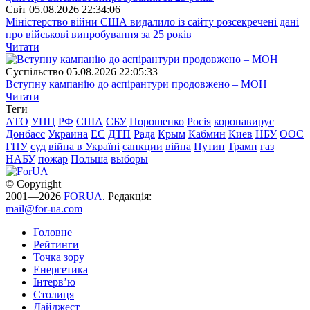
Свiт
05.08.2026 22:34:06
Міністерство війни США видалило із сайту розсекречені дані
про військові випробування за 25 років
Читати
Суспiльство
05.08.2026 22:05:33
Вступну кампанію до аспірантури продовжено – МОН
Читати
Теги
АТО
УПЦ
РФ
США
СБУ
Порошенко
Росія
коронавирус
Донбасс
Украина
ЕС
ДТП
Рада
Крым
Кабмин
Киев
НБУ
ООС
ГПУ
суд
війна в Україні
санкции
війна
Путин
Трамп
газ
НАБУ
пожар
Польша
выборы
© Copyright
2001—2026
FORUA
. Редакція:
mail@for-ua.com
Головне
Рейтинги
Точка зору
Енергетика
Інтерв’ю
Столиця
Дайджест