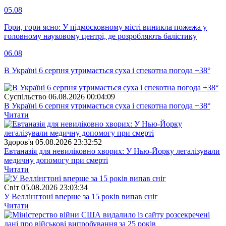
05.08
Гори, гори ясно: У підмосковному місті виникла пожежа у
головному науковому центрі, де розробляють балістику
06.08
В Україні 6 серпня утримається суха і спекотна погода +38°
Суспiльство
06.08.2026 00:04:09
В Україні 6 серпня утримається суха і спекотна погода +38°
Читати
Здоров'я
05.08.2026 23:32:52
Евтаназія для невиліковно хворих: У Нью-Йорку легалізували
медичну допомогу при смерті
Читати
Свiт
05.08.2026 23:03:34
У Веллінгтоні вперше за 15 років випав сніг
Читати