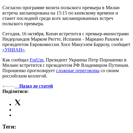
Согласно программе визита польского премьера в Милан
встреча запланирована на 15:15 по киевскому времени и
станет последней среди всех запланированных встреч
польского премьера.
Сегодня, 16 октября, Копач встретится с премьер-министрами
Нидерландов Марком Рютте, Испании - Мариано Рахоем и
президентом Еврокомиссии Хосе Мануэлем Баррозу, сообщает
«УНИАН»
.
Как сообщал
ForUm
, Президент Украины Петр Порошенко в
Милане встретится с президентом РФ Владимиром Путиным.
Порошенко прогнозирует
сложные переговоры
со своим
российским коллегой.
Назад до статей
Поділитися:
Теги: