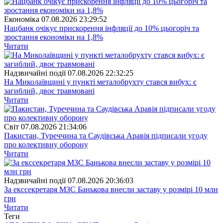
Економіка
07.08.2026 23:29:52
Нацбанк очікує прискорення інфляції до 10% цьогоріч та
зростання економіки на 1,8%
Читати
Надзвичайні події
07.08.2026 22:32:25
На Миколаївщині у пункті металобрухту стався вибух: є
загиблий, двоє травмовані
Читати
Свiт
07.08.2026 21:34:06
Пакистан, Туреччина та Саудівська Аравія підписали угоду
про колективну оборону
Читати
Надзвичайні події
07.08.2026 20:36:03
За екссекретаря МЗС Банькова внесли заставу у розмірі 10 млн
грн
Читати
Теги