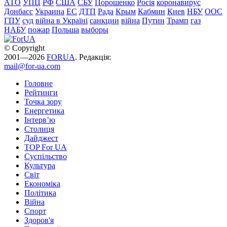
АТО
УПЦ
РФ
США
СБУ
Порошенко
Росія
коронавирус
Донбасс
Украина
ЕС
ДТП
Рада
Крым
Кабмин
Киев
НБУ
ООС
ГПУ
суд
війна в Україні
санкции
війна
Путин
Трамп
газ
НАБУ
пожар
Польша
выборы
© Copyright
2001—2026
FORUA
. Редакція:
mail@for-ua.com
Головне
Рейтинги
Точка зору
Енергетика
Інтерв’ю
Столиця
Дайджест
TOP For UA
Суспiльство
Культура
Світ
Економіка
Політика
Війна
Спорт
Здоров'я