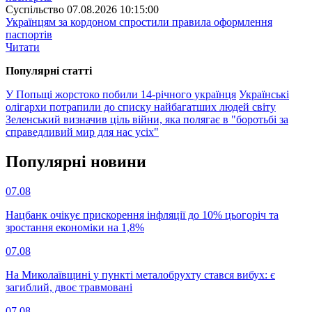
Суспiльство
07.08.2026 10:15:00
Українцям за кордоном спростили правила оформлення
паспортів
Читати
Популярнi статтi
У Попьщі жорстоко побили 14-річного українця
Українські
олігархи потрапили до списку найбагатших людей світу
Зеленський визначив ціль війни, яка полягає в "боротьбі за
справедливий мир для нас усіх"
Популярнi новини
07.08
Нацбанк очікує прискорення інфляції до 10% цьогоріч та
зростання економіки на 1,8%
07.08
На Миколаївщині у пункті металобрухту стався вибух: є
загиблий, двоє травмовані
07.08