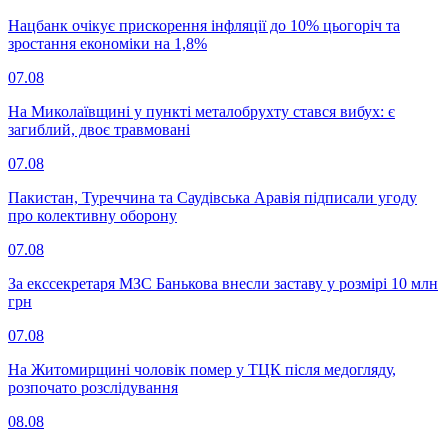
Нацбанк очікує прискорення інфляції до 10% цьогоріч та
зростання економіки на 1,8%
07.08
На Миколаївщині у пункті металобрухту стався вибух: є
загиблий, двоє травмовані
07.08
Пакистан, Туреччина та Саудівська Аравія підписали угоду
про колективну оборону
07.08
За екссекретаря МЗС Банькова внесли заставу у розмірі 10 млн
грн
07.08
На Житомирщині чоловік помер у ТЦК після медогляду,
розпочато розслідування
08.08