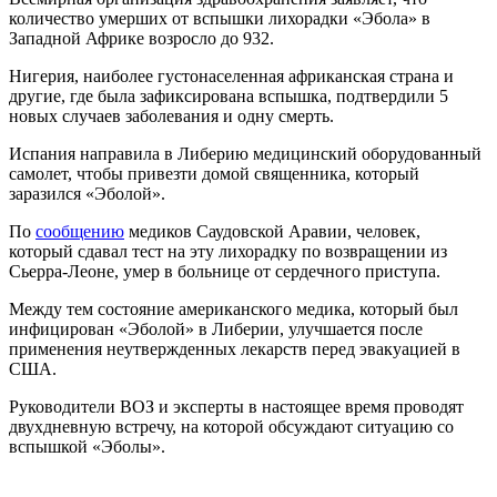
количество умерших от вспышки лихорадки «Эбола» в
Западной Африке возросло до 932.
Нигерия, наиболее густонаселенная африканская страна и
другие, где была зафиксирована вспышка, подтвердили 5
новых случаев заболевания и одну смерть.
Испания направила в Либерию медицинский оборудованный
самолет, чтобы привезти домой священника, который
заразился «Эболой».
По
сообщению
медиков Саудовской Аравии, человек,
который сдавал тест на эту лихорадку по возвращении из
Сьерра-Леоне, умер в больнице от сердечного приступа.
Между тем состояние американского медика, который был
инфицирован «Эболой» в Либерии, улучшается после
применения неутвержденных лекарств перед эвакуацией в
США.
Руководители ВОЗ и эксперты в настоящее время проводят
двухдневную встречу, на которой обсуждают ситуацию со
вспышкой «Эболы».