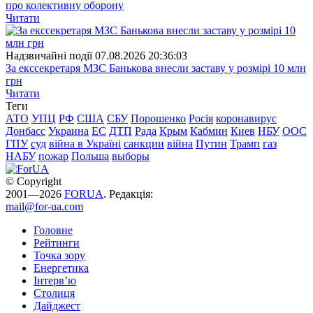
про колективну оборону
Читати
Надзвичайні події
07.08.2026 20:36:03
За екссекретаря МЗС Банькова внесли заставу у розмірі 10 млн
грн
Читати
Теги
АТО
УПЦ
РФ
США
СБУ
Порошенко
Росія
коронавирус
Донбасс
Украина
ЕС
ДТП
Рада
Крым
Кабмин
Киев
НБУ
ООС
ГПУ
суд
війна в Україні
санкции
війна
Путин
Трамп
газ
НАБУ
пожар
Польша
выборы
© Copyright
2001—2026
FORUA
. Редакція:
mail@for-ua.com
Головне
Рейтинги
Точка зору
Енергетика
Інтерв’ю
Столиця
Дайджест