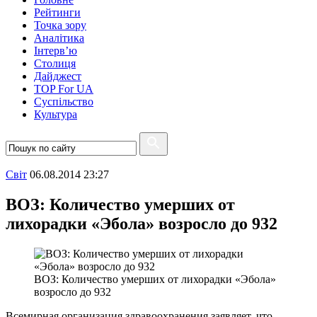
Рейтинги
Точка зору
Аналітика
Інтерв’ю
Столиця
Дайджест
TOP For UA
Суспiльство
Культура
Свiт
06.08.2014 23:27
ВОЗ: Количество умерших от
лихорадки «Эбола» возросло до 932
ВОЗ: Количество умерших от лихорадки «Эбола»
возросло до 932
Всемирная организация здравоохранения заявляет, что