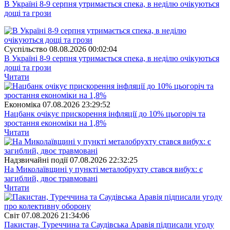
В Україні 8-9 серпня утримається спека, в неділю очікуються
дощі та грози
Суспiльство
08.08.2026 00:02:04
В Україні 8-9 серпня утримається спека, в неділю очікуються
дощі та грози
Читати
Економіка
07.08.2026 23:29:52
Нацбанк очікує прискорення інфляції до 10% цьогоріч та
зростання економіки на 1,8%
Читати
Надзвичайні події
07.08.2026 22:32:25
На Миколаївщині у пункті металобрухту стався вибух: є
загиблий, двоє травмовані
Читати
Свiт
07.08.2026 21:34:06
Пакистан, Туреччина та Саудівська Аравія підписали угоду