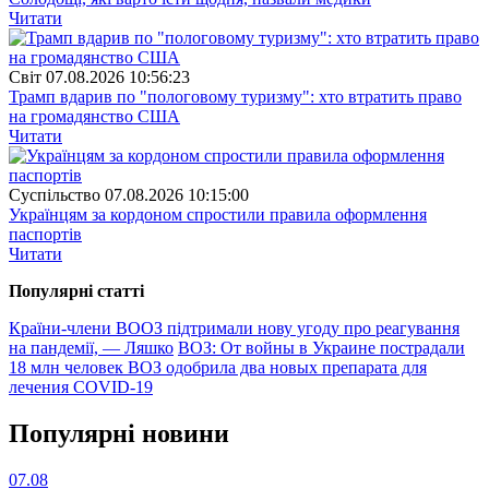
Читати
Свiт
07.08.2026 10:56:23
Трамп вдарив по "пологовому туризму": хто втратить право
на громадянство США
Читати
Суспiльство
07.08.2026 10:15:00
Українцям за кордоном спростили правила оформлення
паспортів
Читати
Популярнi статтi
Країни-члени ВООЗ підтримали нову угоду про реагування
на пандемії, — Ляшко
ВОЗ: От войны в Украине пострадали
18 млн человек
ВОЗ одобрила два новых препарата для
лечения COVID-19
Популярнi новини
07.08