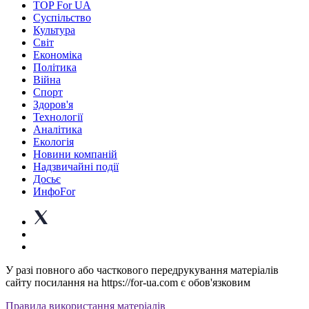
TOP For UA
Суспiльство
Культура
Світ
Економіка
Політика
Війна
Спорт
Здоров'я
Технології
Аналітика
Екологія
Новини компаній
Надзвичайні події
Досьє
ИнфоFor
У разі повного або часткового передрукування матеріалів
сайту посилання на https://for-ua.com є обов'язковим
Правила використання матеріалів