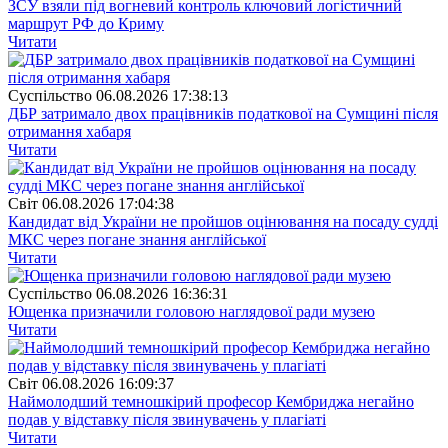
ЗСУ взяли під вогневий контроль ключовий логістичний
маршрут РФ до Криму
Читати
Суспiльство
06.08.2026 17:38:13
ДБР затримало двох працівників податкової на Сумщині після
отримання хабаря
Читати
Свiт
06.08.2026 17:04:38
Кандидат від України не пройшов оцінювання на посаду судді
МКС через погане знання англійської
Читати
Суспiльство
06.08.2026 16:36:31
Ющенка призначили головою наглядової ради музею
Читати
Свiт
06.08.2026 16:09:37
Наймолодший темношкірий професор Кембриджа негайно
подав у відставку після звинувачень у плагіаті
Читати