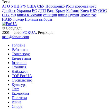
Теги
АТО
УПЦ
РФ
США
СБУ
Порошенко
Росія
коронавирус
Донбасс
Украина
ЕС
ДТП
Рада
Крым
Кабмин
Киев
НБУ
ООС
ГПУ
суд
війна в Україні
санкции
війна
Путин
Трамп
газ
НАБУ
пожар
Польша
выборы
© Copyright
2001—2026
FORUA
. Редакція:
mail@for-ua.com
Головне
Рейтинги
Точка зору
Енергетика
Інтерв’ю
Столиця
Дайджест
TOP For UA
Суспiльство
Культура
Світ
Економіка
Політика
Війна
Спорт