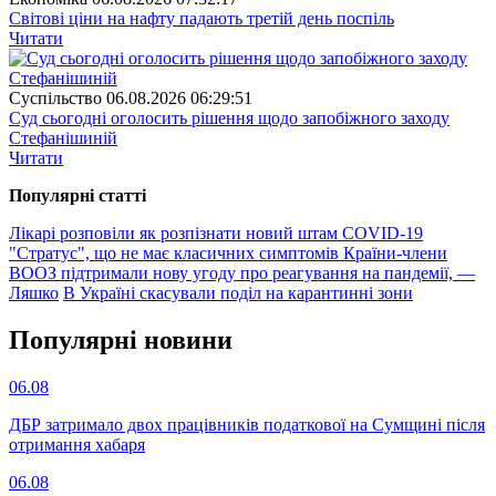
Світові ціни на нафту падають третій день поспіль
Читати
Суспiльство
06.08.2026 06:29:51
Суд сьогодні оголосить рішення щодо запобіжного заходу
Стефанішиній
Читати
Популярнi статтi
Лікарі розповіли як розпізнати новий штам COVID-19
"Стратус", що не має класичних симптомів
Країни-члени
ВООЗ підтримали нову угоду про реагування на пандемії, —
Ляшко
В Україні скасували поділ на карантинні зони
Популярнi новини
06.08
ДБР затримало двох працівників податкової на Сумщині після
отримання хабаря
06.08