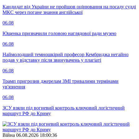
Кандидат від України не пройшов оцінювання на посаду судді
МКС через погане знання англійської
06.08
Ющенка призначили головою наглядової ради музею
06.08
Наймолодший темношкірий професор Кембриджа негайно
подав у відставку після звинувачень у плагіаті
06.08
Трамп пригрозив джерелам ЗМІ тривалими термінами
ув'язнення
06.08
ЗСУ взяли під вогневий контроль ключовий логістичний
маршрут РФ до Криму
Війна
06.08.2026 18:00:36