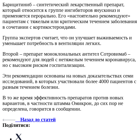
Барицитиниб – синтетический лекарственный препарат,
который относится к группе ингибиторов янускиназ и
применяется перорально. Его «настоятельно рекомендуют»
пациентам с тяжелым или критическим течением заболевания
в сочетании с кортикостероидами.
Группа экспертов считает, что он улучшает выживаемость и
уменьшает потребность в вентиляции легких.
Второй – препарат моноклональных антител Сотровимаб –
рекомендуют для людей с нетяжелым течением коронавируса,
но с высоким риском госпитализации.
Эти рекомендации основаны на новых доказательствах семи
исследований, в которых участвовали более 4000 пациентов с
разным течением болезни.
В то же время эффективность препаратов против новых
вариантов, в частности штамма Омикрон, до сих пор не
определена, говорится в сообщении.
Назад до статей
Поділитися: