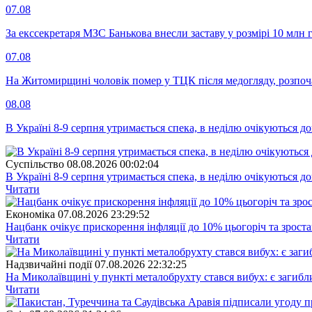
07.08
За екссекретаря МЗС Банькова внесли заставу у розмірі 10 млн 
07.08
На Житомирщині чоловік помер у ТЦК після медогляду, розпоч
08.08
В Україні 8-9 серпня утримається спека, в неділю очікуються до
Суспiльство
08.08.2026 00:02:04
В Україні 8-9 серпня утримається спека, в неділю очікуються до
Читати
Економіка
07.08.2026 23:29:52
Нацбанк очікує прискорення інфляції до 10% цьогоріч та зрост
Читати
Надзвичайні події
07.08.2026 22:32:25
На Миколаївщині у пункті металобрухту стався вибух: є загибл
Читати