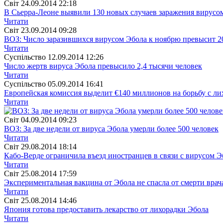
Свiт
24.09.2014 22:18
В Сьерра-Леоне выявили 130 новых случаев заражения вирусо
Читати
Свiт
23.09.2014 09:28
ВОЗ: Число заразившихся вирусом Эбола к ноябрю превысит 2
Читати
Суспiльство
12.09.2014 12:26
Число жертв вируса Эбола превысило 2,4 тысячи человек
Читати
Суспiльство
05.09.2014 16:41
Европейская комиссия выделит €140 миллионов на борьбу с ли
Читати
Свiт
04.09.2014 09:23
ВОЗ: За две недели от вируса Эбола умерли более 500 человек
Читати
Свiт
29.08.2014 18:14
Кабо-Верде ограничила въезд иностранцев в связи с вирусом Э
Читати
Свiт
25.08.2014 17:59
Экспериментальная вакцина от Эбола не спасла от смерти врач
Читати
Свiт
25.08.2014 14:46
Япония готова предоставить лекарство от лихорадки Эбола
Читати