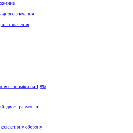
ложение
ного значения
ання економіки на 1,8%
ий, двоє травмовані
о колективну оборону