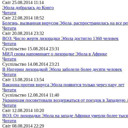
Свiт
25.08.2014 11:14
Эбола добралась до Конго
Читати
Свiт
22.08.2014 18:52
Болезнь, вызванная вирусом Эбола, распространилась на все 
Читати
Свiт
20.08.2014 23:32
ВОЗ: Число жертв лихорадки Эбола достигло 1360 человек
Читати
Суспiльство
15.08.2014 23:31
МИД снова напоминает о лихорадке Эбола в Африке
Читати
Суспiльство
14.08.2014 23:21
В Нигерии лихорадкой Эбола заболели более десяти человек
Читати
Свiт
13.08.2014 13:54
Вакцина против вируса Эбола появится только через пару лет
Читати
Суспiльство
12.08.2014 11:40
Украинцам посоветовали воздержаться от поездок в Западную
Читати
Свiт
12.08.2014 10:20
ВОЗ: От лихорадки Эбола на западе Африки умерли более тыся
Читати
Свiт
08.08.2014 22:29