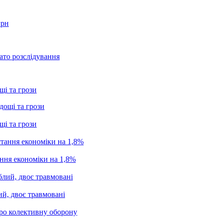
грн
ато розслідування
щі та грози
щі та грози
ання економіки на 1,8%
ий, двоє травмовані