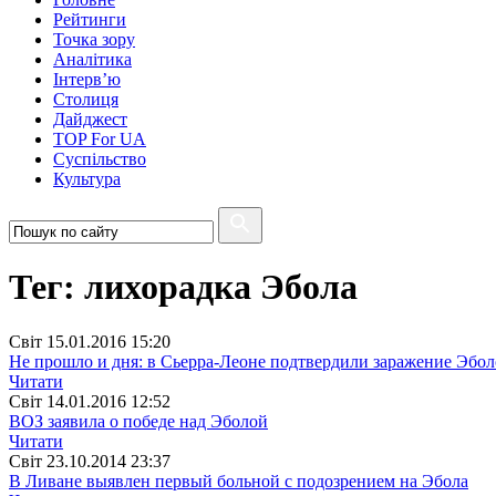
Рейтинги
Точка зору
Аналітика
Інтерв’ю
Столиця
Дайджест
TOP For UA
Суспiльство
Культура
Тег: лихорадка Эбола
Свiт
15.01.2016 15:20
Не прошло и дня: в Сьерра-Леоне подтвердили заражение Эбо
Читати
Свiт
14.01.2016 12:52
ВОЗ заявила о победе над Эболой
Читати
Свiт
23.10.2014 23:37
В Ливане выявлен первый больной с подозрением на Эбола