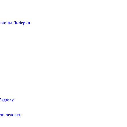
регионы Либерии
 Африку
чи человек