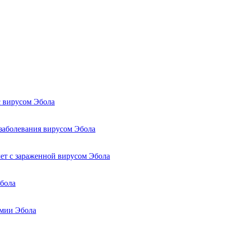
с вирусом Эбола
заболевания вирусом Эбола
лет с зараженной вирусом Эбола
Эбола
емии Эбола