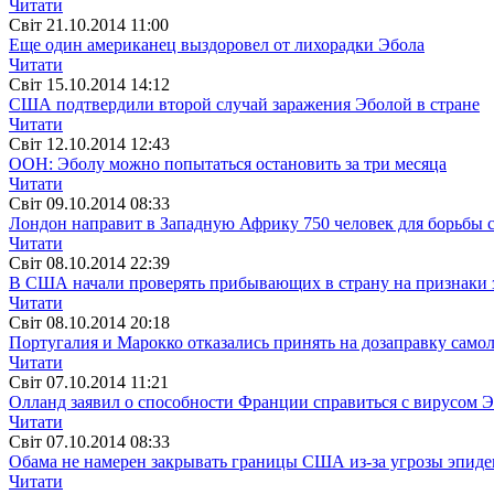
Читати
Свiт
21.10.2014 11:00
Еще один американец выздоровел от лихорадки Эбола
Читати
Свiт
15.10.2014 14:12
США подтвердили второй случай заражения Эболой в стране
Читати
Свiт
12.10.2014 12:43
ООН: Эболу можно попытаться остановить за три месяца
Читати
Свiт
09.10.2014 08:33
Лондон направит в Западную Африку 750 человек для борьбы 
Читати
Свiт
08.10.2014 22:39
В США начали проверять прибывающих в страну на признаки 
Читати
Свiт
08.10.2014 20:18
Португалия и Марокко отказались принять на дозаправку само
Читати
Свiт
07.10.2014 11:21
Олланд заявил о способности Франции справиться с вирусом 
Читати
Свiт
07.10.2014 08:33
Обама не намерен закрывать границы США из-за угрозы эпид
Читати