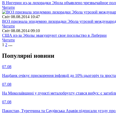
В Нигерии из-за лихорадки Эбола объявлено чрезвычайное по
Читати
Свiт
08.08.2014 10:47
ВОЗ признала эпидемию лихорадки Эбола угрозой международ
Читати
Свiт
08.08.2014 09:10
США из-за Эболы эвакуируют свое посольство в Либерии
Читати
1
2
…
Популярнi новини
07.08
Нацбанк очікує прискорення інфляції до 10% цьогоріч та зрост
07.08
На Миколаївщині у пункті металобрухту стався вибух: є загибл
07.08
Пакистан, Туреччина та Саудівська Аравія підписали угоду пр