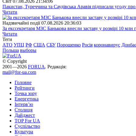
Свiт
07.08.2026 21:34:06
Пакистан, Туреччина та Саудівська Аравія підписали угоду пр
Читати
Надзвичайні події
07.08.2026 20:36:03
За екссекретаря МЗС Банькова внесли заставу у розмірі 10 млн 
Читати
Теги
АТО
УПЦ
РФ
США
СБУ
Порошенко
Росія
коронавирус
Донба
Польша
выборы
© Copyright
2001—2026
FORUA
. Редакція:
mail@for-ua.com
Головне
Рейтинги
Точка зору
Енергетика
Інтерв’ю
Столиця
Дайджест
TOP For UA
Суспiльство
Культура