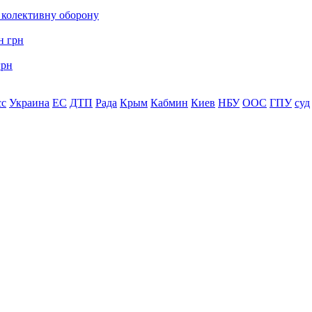
о колективну оборону
грн
сс
Украина
ЕС
ДТП
Рада
Крым
Кабмин
Киев
НБУ
ООС
ГПУ
суд