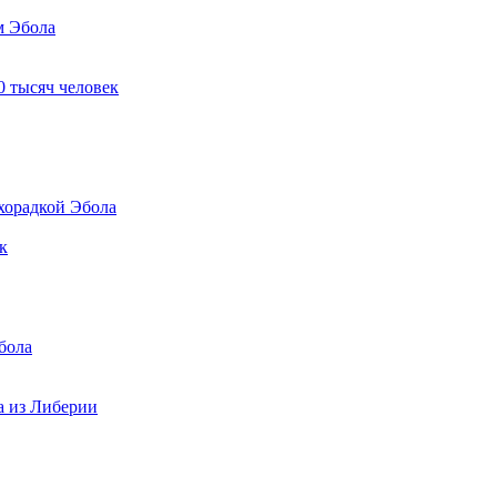
м Эбола
0 тысяч человек
хорадкой Эбола
бола
а из Либерии