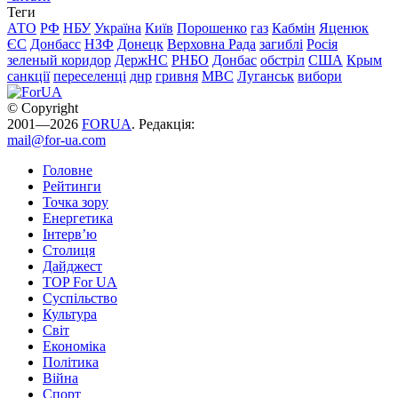
Теги
АТО
РФ
НБУ
Україна
Київ
Порошенко
газ
Кабмін
Яценюк
ЄС
Донбасс
НЗФ
Донецк
Верховна Рада
загиблі
Росія
зеленый коридор
ДержНС
РНБО
Донбас
обстріл
США
Крым
санкції
переселенці
днр
гривня
МВС
Луганськ
вибори
© Copyright
2001—2026
FORUA
. Редакція:
mail@for-ua.com
Головне
Рейтинги
Точка зору
Енергетика
Інтерв’ю
Столиця
Дайджест
TOP For UA
Суспiльство
Культура
Світ
Економіка
Політика
Війна
Спорт