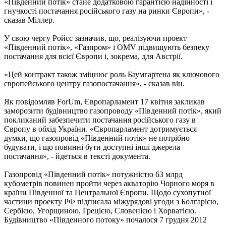
«Південний потік» стане додатковою гарантією надійності і
гнучкості постачання російського газу на ринки Європи», -
сказав Міллер.
У свою чергу Ройсс зазначив, що, реалізуючи проект
«Південний потік», «Газпром» і OMV підвищують безпеку
постачання для всієї Європи і, зокрема, для Австрії.
«Цей контракт також зміцнює роль Баумгартена як ключового
європейського центру газопостачання», - сказав він.
Як повідомляв ForUm, Європарламент 17 квітня закликав
заморозити будівництво газопроводу «Південний потік», який
покликаний забезпечити постачання російського газу в
Європу в обхід України. «Європарламент дотримується
думки, що газопровід «Південний потік» не потрібно
будувати, і що повинні бути доступні інші джерела
постачання», - йдеться в тексті документа.
Газопровід «Південний потік» потужністю 63 млрд
кубометрів повинен пройти через акваторію Чорного моря в
країни Південної та Центральної Європи. Щодо сухопутної
частини проекту РФ підписала міжурядові угоди з Болгарією,
Сербією, Угорщиною, Грецією, Словенією і Хорватією.
Будівництво «Південного потоку» почалося 7 грудня 2012