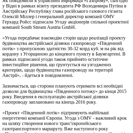
Як повідомили в управлінні інформації «Газпрому», сьогодні
у Відні в рамках візиту президента РФ Володимира Путіна в
Австрійську Республіку глава російського газового гіганта
Олексій Міллер і генеральний директор компанії OMV
Герхард Ройсс підписали Угоду акціонерів спільної проектної
компанії South Stream Austria GmbH.
«Угода передбачає взаємодію сторін щодо реалізації проекту
будівництва австрійської ділянки газопроводу «Південний
потік» з пропускною здатністю 30-32 млрд куб. м на рік від
кордону з Угорщиною до кінцевого пункту в Баумгартені. В
рамках підписаної угоди також прийнято остаточне
інвестиційне рішення, що ґрунтується на узгоджених
критеріях, щодо будівництва газопроводу на території
Австрії», - йдеться в повідомленні.
Зазначається, що сторони планують отримати всі необхідні
дозволи для будівництва «Південного потоку» до кінця 2015
року. Введення в експлуатацію австрійської ділянки
газопроводу заплановано на кінець 2016 року.
«Проект «Південний потік» підтримують найбільші
енергетичні компанії Європи. Угода з OMV - важливий крок
на шляху створення нового транс'європейського
газотранспортного маршруту. Вже наступного року