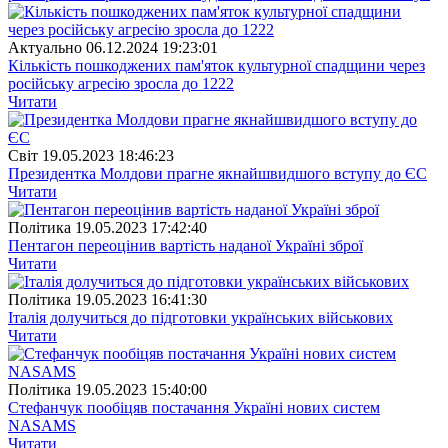
Актуально
06.12.2024 19:23:01
Кількість пошкоджених пам'яток культурної спадщини через
російську агресію зросла до 1222
Читати
Свiт
19.05.2023 18:46:23
Президентка Молдови прагне якнайшвидшого вступу до ЄС
Читати
Полiтика
19.05.2023 17:42:40
Пентагон переоцінив вартість наданої Україні зброї
Читати
Полiтика
19.05.2023 16:41:30
Італія долучиться до підготовки українських військових
Читати
Полiтика
19.05.2023 15:40:00
Стефанчук пообіцяв постачання Україні нових систем
NASAMS
Читати