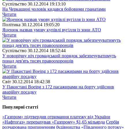
Суспiльство
30.12.2014 19:13:10
На Черкащині чоловік кидався бойовими гранатами
Читати
Полiтика
30.12.2014 19:05:20
Яценюк назвав умову купівлі вугілля із зони АТО
Читати
Суспiльство
30.12.2014 18:52:44
У новорічну ніч громадський порядок забезпечуватимуть
понад дев'ять тисяч правоохоронців
Читати
Свiт
30.12.2014 18:42:38
У Пакистані Boeing з 172 пасажирами на борту здійснив
аварійну посадку
Читати
Популярнi статтi
«Газпром» підтвердив отримання платежу від України
«Нафтогаз» перерахував «Газпрому» $1,65 мільярда
Сербія
розчарована припиненням будівництва «Південного потоку»