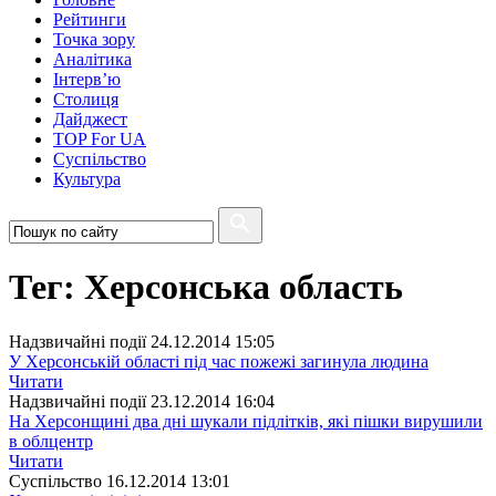
Рейтинги
Точка зору
Аналітика
Інтерв’ю
Столиця
Дайджест
TOP For UA
Суспiльство
Культура
Тег: Херсонська область
Надзвичайні події
24.12.2014 15:05
У Херсонській області під час пожежі загинула людина
Читати
Надзвичайні події
23.12.2014 16:04
На Херсонщині два дні шукали підлітків, які пішки вирушили
в облцентр
Читати
Суспiльство
16.12.2014 13:01