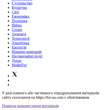
Суспiльство
Культура
Світ
Економіка
Політика
Війна
Спорт
Здоров'я
Технології
Аналітика
Екологія
Новини компаній
Надзвичайні події
Досьє
ИнфоFor
У разі повного або часткового передрукування матеріалів
сайту посилання на https://for-ua.com є обов'язковим
Правила використання матеріалів