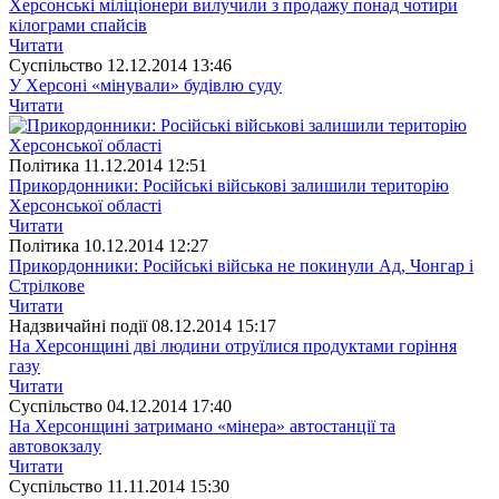
Херсонські міліціонери вилучили з продажу понад чотири
кілограми спайсів
Читати
Суспiльство
12.12.2014 13:46
У Херсоні «мінували» будівлю суду
Читати
Полiтика
11.12.2014 12:51
Прикордонники: Російські військові залишили територію
Херсонської області
Читати
Полiтика
10.12.2014 12:27
Прикордонники: Російські війська не покинули Ад, Чонгар і
Стрілкове
Читати
Надзвичайні події
08.12.2014 15:17
На Херсонщині дві людини отруїлися продуктами горіння
газу
Читати
Суспiльство
04.12.2014 17:40
На Херсонщині затримано «мінера» автостанції та
автовокзалу
Читати
Суспiльство
11.11.2014 15:30