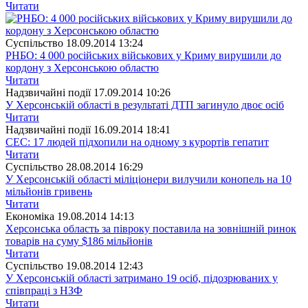
Читати
Суспiльство
18.09.2014 13:24
РНБО: 4 000 російських військових у Криму вирушили до
кордону з Херсонською областю
Читати
Надзвичайні події
17.09.2014 10:26
У Херсонській області в результаті ДТП загинуло двоє осіб
Читати
Надзвичайні події
16.09.2014 18:41
СЕС: 17 людей підхопили на одному з курортів гепатит
Читати
Суспiльство
28.08.2014 16:29
У Херсонській області міліціонери вилучили конопель на 10
мільйонів гривень
Читати
Економіка
19.08.2014 14:13
Херсонська область за півроку поставила на зовнішній ринок
товарів на суму $186 мільйонів
Читати
Суспiльство
19.08.2014 12:43
У Херсонській області затримано 19 осіб, підозрюваних у
співпраці з НЗФ
Читати