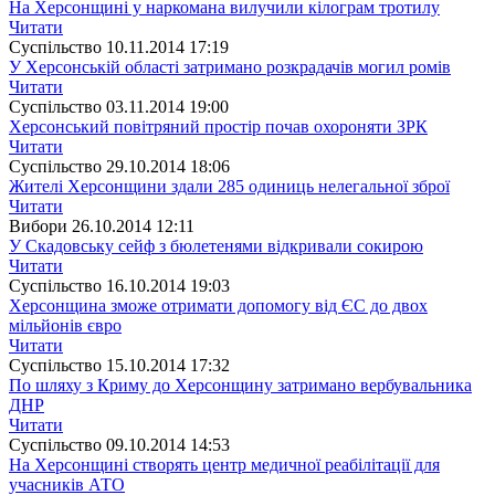
На Херсонщині у наркомана вилучили кілограм тротилу
Читати
Суспiльство
10.11.2014 17:19
У Херсонській області затримано розкрадачів могил ромів
Читати
Суспiльство
03.11.2014 19:00
Херсонський повітряний простір почав охороняти ЗРК
Читати
Суспiльство
29.10.2014 18:06
Жителі Херсонщини здали 285 одиниць нелегальної зброї
Читати
Вибори
26.10.2014 12:11
У Скадовську сейф з бюлетенями відкривали сокирою
Читати
Суспiльство
16.10.2014 19:03
Херсонщина зможе отримати допомогу від ЄС до двох
мільйонів євро
Читати
Суспiльство
15.10.2014 17:32
По шляху з Криму до Херсонщину затримано вербувальника
ДНР
Читати
Суспiльство
09.10.2014 14:53
На Херсонщині створять центр медичної реабілітації для
учасників АТО