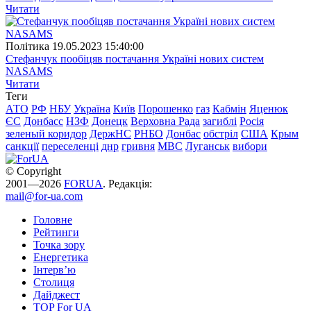
Читати
Полiтика
19.05.2023 15:40:00
Стефанчук пообіцяв постачання Україні нових систем
NASAMS
Читати
Теги
АТО
РФ
НБУ
Україна
Київ
Порошенко
газ
Кабмін
Яценюк
ЄС
Донбасс
НЗФ
Донецк
Верховна Рада
загиблі
Росія
зеленый коридор
ДержНС
РНБО
Донбас
обстріл
США
Крым
санкції
переселенці
днр
гривня
МВС
Луганськ
вибори
© Copyright
2001—2026
FORUA
. Редакція:
mail@for-ua.com
Головне
Рейтинги
Точка зору
Енергетика
Інтерв’ю
Столиця
Дайджест
TOP For UA