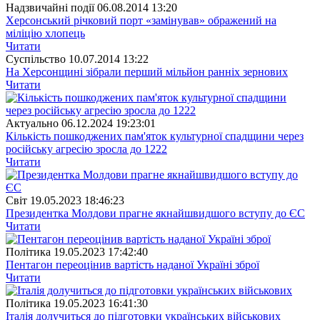
Надзвичайні події
06.08.2014 13:20
Херсонський річковий порт «замінував» ображений на
міліцію хлопець
Читати
Суспiльство
10.07.2014 13:22
На Херсонщині зібрали перший мільйон ранніх зернових
Читати
Актуально
06.12.2024 19:23:01
Кількість пошкоджених пам'яток культурної спадщини через
російську агресію зросла до 1222
Читати
Свiт
19.05.2023 18:46:23
Президентка Молдови прагне якнайшвидшого вступу до ЄС
Читати
Полiтика
19.05.2023 17:42:40
Пентагон переоцінив вартість наданої Україні зброї
Читати
Полiтика
19.05.2023 16:41:30
Італія долучиться до підготовки українських військових