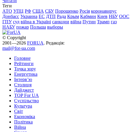
Читати
Теги
АТО
УПЦ
РФ
США
СБУ
Порошенко
Росія
коронавирус
Донбасс
Украина
ЕС
ДТП
Рада
Крым
Кабмин
Киев
НБУ
ООС
ГПУ
суд
війна в Україні
санкции
війна
Путин
Трамп
газ
НАБУ
пожар
Польша
выборы
© Copyright
2001—2026
FORUA
. Редакція:
mail@for-ua.com
Головне
Рейтинги
Точка зору
Енергетика
Інтерв’ю
Столиця
Дайджест
TOP For UA
Суспiльство
Культура
Світ
Економіка
Політика
Війна