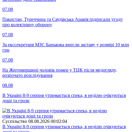
07.08
Пакистан, Туреччина та Саудівська Аравія підписали угоду
про колективну оборону
07.08
За екссекретаря МЗС Банькова внесли заставу у розмірі 10 млн
грн
07.08
На Житомирщині чоловік помер у ТЦК після медогляду,
розпочато розслідування
08.08
В Україні 8-9 серпня утримається спека, в неділю очікуються
дощі та грози
Суспiльство
08.08.2026 00:02:04
В Україні 8-9 серпня утримається спека, в неділю очікуються
дощі та грози