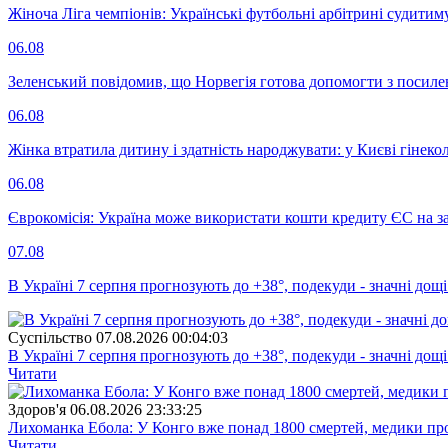
Жіноча Ліга чемпіонів: Українські футбольні арбітрині судитим
06.08
Зеленський повідомив, що Норвегія готова допомогти з посил
06.08
Жінка втратила дитину і здатність народжувати: у Києві гінеко
06.08
Єврокомісія: Україна може використати кошти кредиту ЄС на за
07.08
В Україні 7 серпня прогнозують до +38°, подекуди - значні дощі
Суспiльство
07.08.2026 00:04:03
В Україні 7 серпня прогнозують до +38°, подекуди - значні дощі
Читати
Здоров'я
06.08.2026 23:33:25
Лихоманка Ебола: У Конго вже понад 1800 смертей, медики про
Читати