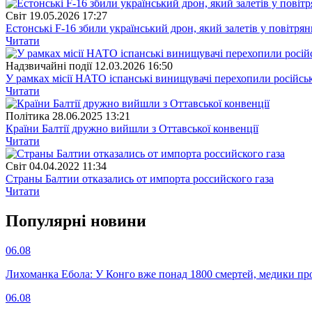
Свiт
19.05.2026 17:27
Естонські F-16 збили український дрон, який залетів у повітрян
Читати
Надзвичайні події
12.03.2026 16:50
У рамках місії НАТО іспанські винищувачі перехопили російсь
Читати
Полiтика
28.06.2025 13:21
Країни Балтії дружно вийшли з Оттавської конвенції
Читати
Свiт
04.04.2022 11:34
Cтраны Балтии отказались от импорта российского газа
Читати
Популярнi новини
06.08
Лихоманка Ебола: У Конго вже понад 1800 смертей, медики про
06.08