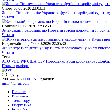
Спорт
06.08.2026 23:03:11
Жіноча Ліга чемпіонів: Українські футбольні арбітрині судитим
Читати
Полiтика
06.08.2026 22:35:59
Зеленський повідомив, що Норвегія готова допомогти з посил
Читати
Надзвичайні події
06.08.2026 22:05:30
Жінка втратила дитину і здатність народжувати: у Києві гінеко
Читати
Теги
АТО
УПЦ
РФ
США
СБУ
Порошенко
Росія
коронавирус
Донба
Польша
выборы
© Copyright
2001—2026
FORUA
. Редакція:
mail@for-ua.com
Головне
Рейтинги
Точка зору
Енергетика
Інтерв’ю