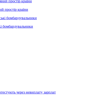
ий простір країни
кі бомбардувальники
тестують через невиплату зарплат