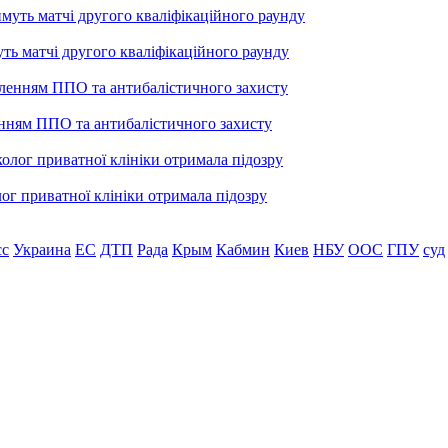
уть матчі другого кваліфікаційного раунду
енням ППО та антибалістичного захисту
лог приватної клініки отримала підозру
сс
Украина
ЕС
ДТП
Рада
Крым
Кабмин
Киев
НБУ
ООС
ГПУ
суд