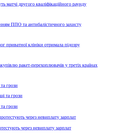
уть матчі другого кваліфікаційного раунду
енням ППО та антибалістичного захисту
лог приватної клініки отримала підозру
купівлю ракет-перехоплювачів у третіх країнах
 та грози
 та грози
тестують через невиплату зарплат