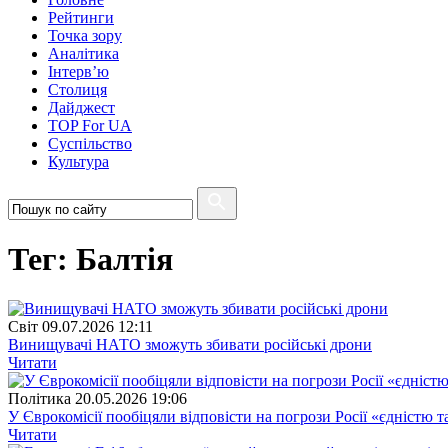
Рейтинги
Точка зору
Аналітика
Інтерв’ю
Столиця
Дайджест
TOP For UA
Суспiльство
Культура
Тег: Балтія
Свiт
09.07.2026 12:11
Винищувачі НАТО зможуть збивати російські дрони
Читати
Полiтика
20.05.2026 19:06
У Єврокомісії пообіцяли відповісти на погрози Росії «єдністю 
Читати