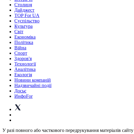
Столиця
Дайджест
TOP For UA
Суспiльство
Культура
Світ
Економіка
Політика
Війна
Спорт
Здоров'я
Технології
Аналітика
Екологія
Новини компаній
Надзвичайні події
Досьє
ИнфоFor
У разі повного або часткового передрукування матеріалів сайту 