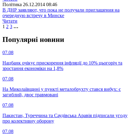
Полiтика
26.12.2014 08:46
В ДНР заявляют, что пока не получали приглашения на
очередную встречу в Минске
Читати
1
2
3
…
Популярнi новини
07.08
Нацбанк очікує прискорення інфляції до 10% цьогоріч та
зростання економіки на 1,8%
07.08
На Миколаївщині у пункті металобрухту стався вибух: є
загиблий, двоє травмовані
07.08
Пакистан, Туреччина та Саудівська Аравія підписали угоду
про колективну оборону
07.08