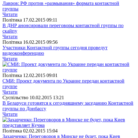
Лавров: РФ против «размывания» формата контактной
группы
Читати
Полiтика
17.02.2015 09:11
В ДНР анонсировали переговоры контактной группы по
скайпу
Читати
Полiтика
16.02.2015 09:56
Участники Контактной группы сегодня проведут
видеоконференцию
Читати
Полiтика
12.02.2015 09:01
СМИ: Проект документа по Украине передан контактной
группе
Читати
Суспiльство
10.02.2015 13:21
В Беларуси готовятся к сегодняшнему заседанию Контактной
группы по Донбассу
Читати
Полiтика
02.02.2015 15:04
Захарченко: Переговоров в Минске не будет, пока Киев