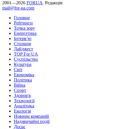
2001—2026
FORUA
. Редакція:
mail@for-ua.com
Головне
Рейтинги
Точка зору
Енергетика
Інтерв’ю
Столиця
Дайджест
TOP For UA
Суспiльство
Культура
Світ
Економіка
Політика
Війна
Спорт
Здоров'я
Технології
Аналітика
Екологія
Новини компаній
Надзвичайні події
Досьє