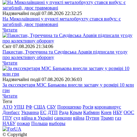
Надзвичайні події
07.08.2026 22:32:25
На Миколаївщині у пункті металобрухту стався вибух: є
загиблий, двоє травмовані
Читати
Свiт
07.08.2026 21:34:06
Пакистан, Туреччина та Саудівська Аравія підписали угоду
про колективну оборону
Читати
Надзвичайні події
07.08.2026 20:36:03
За екссекретаря МЗС Банькова внесли заставу у розмірі 10 млн
грн
Читати
Теги
АТО
УПЦ
РФ
США
СБУ
Порошенко
Росія
коронавирус
Донбасс
Украина
ЕС
ДТП
Рада
Крым
Кабмин
Киев
НБУ
ООС
ГПУ
суд
війна в Україні
санкции
війна
Путин
Трамп
газ
НАБУ
пожар
Польша
выборы
© Copyright