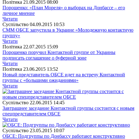
Полiтика
21.09.2015 08:00
Порошенко: «План Мореля» о выборах на Донбассе – его
личное мнение
Читати
Суспiльство
04.09.2015 10:53
СММ ОБСЕ запустила в Украине «Молодежную контактную
группу»
Читати
Полiтика
22.07.2015 15:09
Порошенко поручил Контактной группе от Украины
подписать соглашение о буферной зоне
Читати
Полiтика
23.06.2015 13:52
Новый представитель ОБСЕ идет на встречу Контактной
группы с «большими ожиданиями»
Читати
Суспiльство
22.06.2015 14:45
Завтрашнее заседание Контактной группы состоится с новым
спецпредставителем ОБСЕ
Читати
Суспiльство
23.05.2015 10:07
ОБСЕ: Подгруппы по Донбассу работают конструктивно