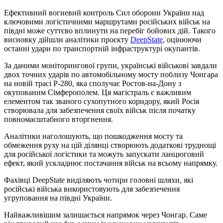
Ефективний вогневий контроль Сил оборони України над
ключовими логістичними маршрутами російських військ на
півдні може суттєво вплинути на перебіг бойових дій. Такого
висновку дійшли аналітики проєкту
DeepState
, оцінюючи
останні удари по транспортній інфраструктурі окупантів.
За даними моніторингової групи, українські військові завдали
двох точних ударів по автомобільному мосту поблизу Чонгара
на новій трасі Р-280, яка сполучає Ростов-на-Дону з
окупованим Сімферополем. Ця магістраль є важливим
елементом так званого сухопутного коридору, який Росія
створювала для забезпечення своїх військ після початку
повномасштабного вторгнення.
Аналітики наголошують, що пошкодження мосту та
обмеження руху на цій ділянці створюють додаткові труднощі
для російської логістики та можуть запускати ланцюговий
ефект, який ускладнює постачання військ на всьому напрямку.
Фахівці DeepState виділяють чотири головні шляхи, які
російські війська використовують для забезпечення
угруповання на півдні України.
Найважливішим залишається напрямок через Чонгар. Саме