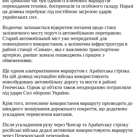
він тривалий час був одним із ключових маршрутів
перекидання техніки, боєприпасів та особового складу. Наразі
ця ділянка перебуває під постійною загрозою ударів
українських сил.
Водночас залишається відкритим питання щодо стану
залізничного мосту поруч із автомобільною переправою.
Старий автомобільний міст уже непридатний для
повноцінного використання, а залізнична інфраструктура в
районі станції «Сиваш», яка є важливою транспортною
артерією, раніше зазнала пошкоджень і працює з
обмеженнями.
Ще одним альтернативним маршрутом є Арабатська стрілка.
На цій ділянці окупаційні війська використовують
новозбудовану автомобільну дорогу та мости в районі
Генічеська. Однак ці об'єкти також неодноразово потрапляли
під удари Сил оборони України.
Крім того, інтенсивне використання маршруту призводить до
швидкого зношування дорожнього покриття, що додатково
ускладнює перевезення вантажів.
Після ускладнення руху через Чонгар та Арабатську стрілку
російські війська дедалі активніше використовують маршрути
через Перекопський перешийок.