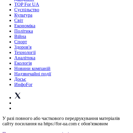
TOP For UA
Суспiльство
Культура
Світ
Економіка
Політика
Війна
Спорт
Здоров'я
Технології
Аналітика
Екологія
Новини компаній
Надзвичайні події
Досьє
ИнфоFor
У разі повного або часткового передрукування матеріалів
сайту посилання на https://for-ua.com є обов'язковим