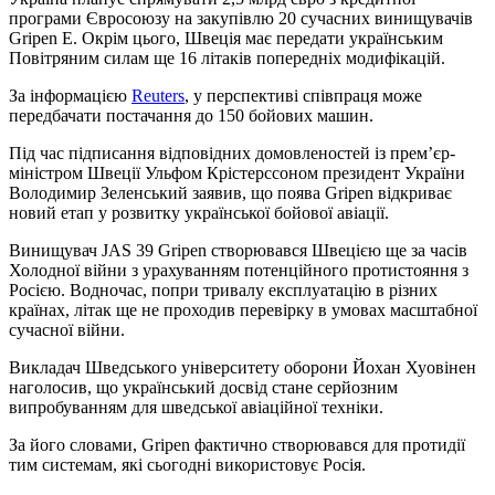
програми Євросоюзу на закупівлю 20 сучасних винищувачів
Gripen E. Окрім цього, Швеція має передати українським
Повітряним силам ще 16 літаків попередніх модифікацій.
За інформацією
Reuters
, у перспективі співпраця може
передбачати постачання до 150 бойових машин.
Під час підписання відповідних домовленостей із прем’єр-
міністром Швеції Ульфом Крістерссоном президент України
Володимир Зеленський заявив, що поява Gripen відкриває
новий етап у розвитку української бойової авіації.
Винищувач JAS 39 Gripen створювався Швецією ще за часів
Холодної війни з урахуванням потенційного протистояння з
Росією. Водночас, попри тривалу експлуатацію в різних
країнах, літак ще не проходив перевірку в умовах масштабної
сучасної війни.
Викладач Шведського університету оборони Йохан Хуовінен
наголосив, що український досвід стане серйозним
випробуванням для шведської авіаційної техніки.
За його словами, Gripen фактично створювався для протидії
тим системам, які сьогодні використовує Росія.