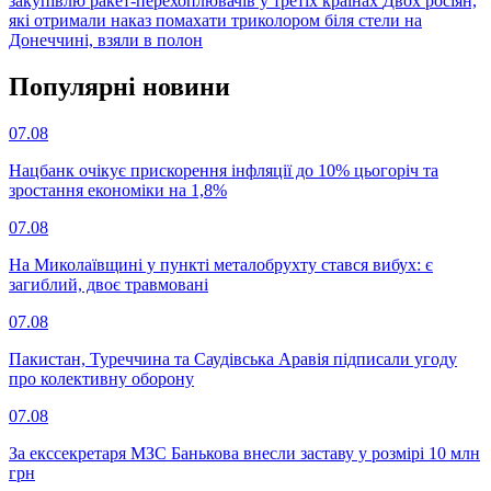
закупівлю ракет-перехоплювачів у третіх країнах
Двох росіян,
які отримали наказ помахати триколором біля стели на
Донеччині, взяли в полон
Популярнi новини
07.08
Нацбанк очікує прискорення інфляції до 10% цьогоріч та
зростання економіки на 1,8%
07.08
На Миколаївщині у пункті металобрухту стався вибух: є
загиблий, двоє травмовані
07.08
Пакистан, Туреччина та Саудівська Аравія підписали угоду
про колективну оборону
07.08
За екссекретаря МЗС Банькова внесли заставу у розмірі 10 млн
грн