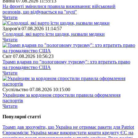
Війна
07.08.2026 11:55:13
На фронті змінилися правила виживання: військовий
розповів, що відбувається на "нулі"
Читати
Здоров'я
07.08.2026 11:14:57
Солодощі, які варто їсти щодня, назвали медики
Читати
Свiт
07.08.2026 10:56:23
Трамп вдарив по "пологовому туризму": хто втратить право
на громадянство США
Читати
Суспiльство
07.08.2026 10:15:00
Українцям за кордоном спростили правила оформлення
паспортів
Читати
Популярнi статтi
Трамп дав зрозуміти, що Україна не отримає ракети для Patriot
Єврокомісія: Україна може використати кошти кредиту ЄС на