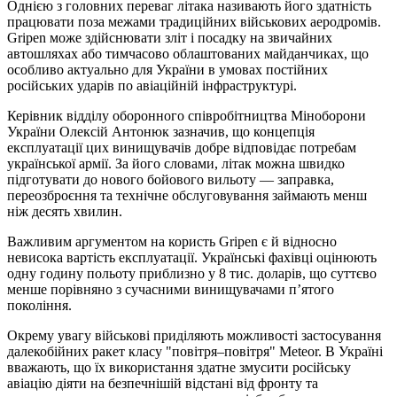
Однією з головних переваг літака називають його здатність
працювати поза межами традиційних військових аеродромів.
Gripen може здійснювати зліт і посадку на звичайних
автошляхах або тимчасово облаштованих майданчиках, що
особливо актуально для України в умовах постійних
російських ударів по авіаційній інфраструктурі.
Керівник відділу оборонного співробітництва Міноборони
України Олексій Антонюк зазначив, що концепція
експлуатації цих винищувачів добре відповідає потребам
української армії. За його словами, літак можна швидко
підготувати до нового бойового вильоту — заправка,
переозброєння та технічне обслуговування займають менш
ніж десять хвилин.
Важливим аргументом на користь Gripen є й відносно
невисока вартість експлуатації. Українські фахівці оцінюють
одну годину польоту приблизно у 8 тис. доларів, що суттєво
менше порівняно з сучасними винищувачами п’ятого
покоління.
Окрему увагу військові приділяють можливості застосування
далекобійних ракет класу "повітря–повітря" Meteor. В Україні
вважають, що їх використання здатне змусити російську
авіацію діяти на безпечнішій відстані від фронту та