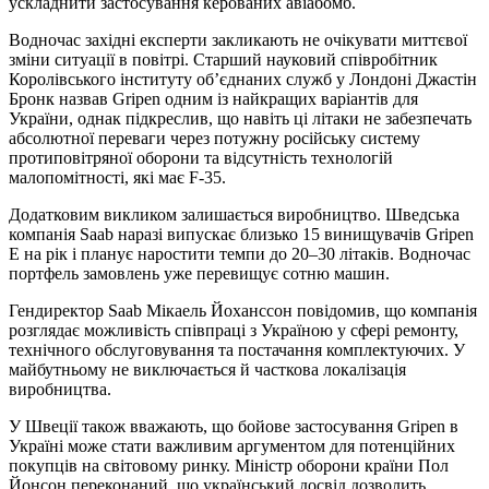
ускладнити застосування керованих авіабомб.
Водночас західні експерти закликають не очікувати миттєвої
зміни ситуації в повітрі. Старший науковий співробітник
Королівського інституту об’єднаних служб у Лондоні Джастін
Бронк назвав Gripen одним із найкращих варіантів для
України, однак підкреслив, що навіть ці літаки не забезпечать
абсолютної переваги через потужну російську систему
протиповітряної оборони та відсутність технологій
малопомітності, які має F-35.
Додатковим викликом залишається виробництво. Шведська
компанія Saab наразі випускає близько 15 винищувачів Gripen
E на рік і планує наростити темпи до 20–30 літаків. Водночас
портфель замовлень уже перевищує сотню машин.
Гендиректор Saab Мікаель Йоханссон повідомив, що компанія
розглядає можливість співпраці з Україною у сфері ремонту,
технічного обслуговування та постачання комплектуючих. У
майбутньому не виключається й часткова локалізація
виробництва.
У Швеції також вважають, що бойове застосування Gripen в
Україні може стати важливим аргументом для потенційних
покупців на світовому ринку. Міністр оборони країни Пол
Йонсон переконаний, що український досвід дозволить