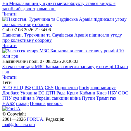
На Миколаївщині у пункті металобрухту стався вибух: є
загиблий, двоє травмовані
Читати
Свiт
07.08.2026 21:34:06
Пакистан, Туреччина та Саудівська Аравія підписали угоду
про колективну оборону
Читати
Надзвичайні події
07.08.2026 20:36:03
За екссекретаря МЗС Банькова внесли заставу у розмірі 10 млн
грн
Читати
Теги
АТО
УПЦ
РФ
США
СБУ
Порошенко
Росія
коронавирус
Донбасс
Украина
ЕС
ДТП
Рада
Крым
Кабмин
Киев
НБУ
ООС
ГПУ
суд
війна в Україні
санкции
війна
Путин
Трамп
газ
НАБУ
пожар
Польша
выборы
© Copyright
2001—2026
FORUA
. Редакція:
mail@for-ua.com