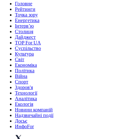
Головне
Рейтинги
Точка зору
Енергетика
Інтерв’ю
Столиця
Дайджест
TOP For UA
Суспiльство
Культура
Світ
Економіка
Політика
Війна
Спорт
Здоров'я
Технології
Аналітика
Екологія
Новини компаній
Надзвичайні події
Досьє
ИнфоFor