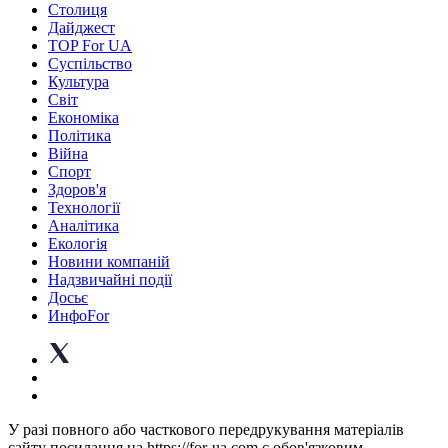
Столиця
Дайджест
TOP For UA
Суспiльство
Культура
Світ
Економіка
Політика
Війна
Спорт
Здоров'я
Технології
Аналітика
Екологія
Новини компаній
Надзвичайні події
Досьє
ИнфоFor
У разі повного або часткового передрукування матеріалів
сайту посилання на https://for-ua.com є обов'язковим