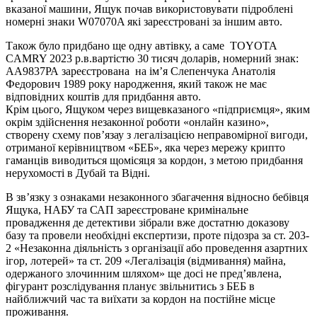
вказаної машини, Ящук почав використовувати підроблені
номерні знаки W07070A які зареєстровані за іншим авто.
Також було придбано ще одну автівку, а саме TOYOTA
CAMRY 2023 р.в.вартістю 30 тисяч доларів, номерний знак:
АА9837РА зареєстрована на ім’я Слепенчука Анатолія
Федорович 1989 року народження, який також не має
відповідних коштів для придбання авто.
Крім цього, Ящуком через вищевказаного «підприємця», яким
окрім здійснення незаконної роботи «онлайн казино»,
створену схему пов’язау з легалізацією неправомірної вигоди,
отриманої керівництвом «БЕБ», яка через мережу крипто
гаманців виводиться щомісяця за кордон, з метою придбання
нерухомості в Дубай та Відні.
В зв’язку з ознаками незаконного збагачення відносно бебівця
Ящука, НАБУ та САП зареєстроване кримінальне
провадження де детективи зібрали вже достатню доказову
базу та провели необхідні експертизи, проте підозра за ст. 203-
2 «Незаконна діяльність з організації або проведення азартних
ігор, лотерей» та ст. 209 «Легалізація (відмивання) майна,
одержаного злочинним шляхом» ще досі не пред’явлена,
фігурант розслідування планує звільнитись з БЕБ в
найближчий час та виїхати за кордон на постійне місце
проживання.