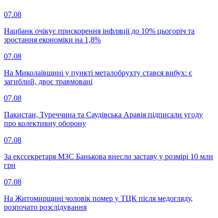
07.08
Нацбанк очікує прискорення інфляції до 10% цьогоріч та
зростання економіки на 1,8%
07.08
На Миколаївщині у пункті металобрухту стався вибух: є
загиблий, двоє травмовані
07.08
Пакистан, Туреччина та Саудівська Аравія підписали угоду
про колективну оборону
07.08
За екссекретаря МЗС Банькова внесли заставу у розмірі 10 млн
грн
07.08
На Житомирщині чоловік помер у ТЦК після медогляду,
розпочато розслідування