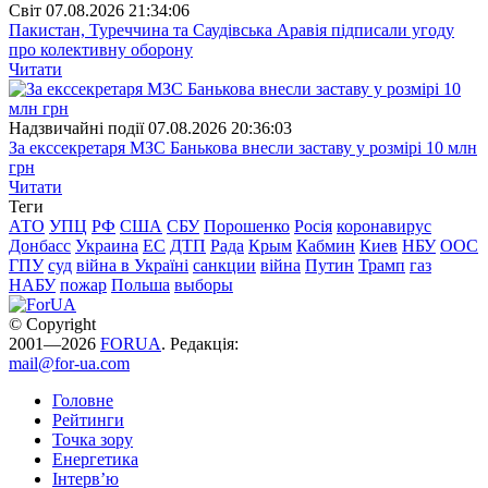
Свiт
07.08.2026 21:34:06
Пакистан, Туреччина та Саудівська Аравія підписали угоду
про колективну оборону
Читати
Надзвичайні події
07.08.2026 20:36:03
За екссекретаря МЗС Банькова внесли заставу у розмірі 10 млн
грн
Читати
Теги
АТО
УПЦ
РФ
США
СБУ
Порошенко
Росія
коронавирус
Донбасс
Украина
ЕС
ДТП
Рада
Крым
Кабмин
Киев
НБУ
ООС
ГПУ
суд
війна в Україні
санкции
війна
Путин
Трамп
газ
НАБУ
пожар
Польша
выборы
© Copyright
2001—2026
FORUA
. Редакція:
mail@for-ua.com
Головне
Рейтинги
Точка зору
Енергетика
Інтерв’ю