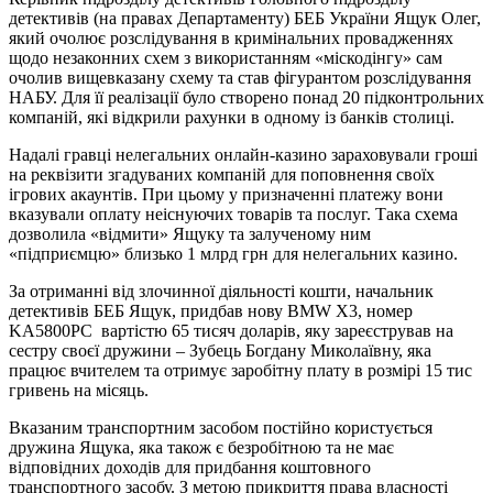
детективів (на правах Департаменту) БЕБ України Ящук Олег,
який очолює розслідування в кримінальних провадженнях
щодо незаконних схем з використанням «міскодінгу» сам
очолив вищевказану схему та став фігурантом розслідування
НАБУ. Для її реалізації було створено понад 20 підконтрольних
компаній, які відкрили рахунки в одному із банків столиці.
Надалі гравці нелегальних онлайн-казино зараховували гроші
на реквізити згадуваних компаній для поповнення своїх
ігрових акаунтів. При цьому у призначенні платежу вони
вказували оплату неіснуючих товарів та послуг. Така схема
дозволила «відмити» Ящуку та залученому ним
«підприємцю» близько 1 млрд грн для нелегальних казино.
За отриманні від злочинної діяльності кошти, начальник
детективів БЕБ Ящук, придбав нову BMW X3, номер
KA5800PC вартістю 65 тисяч доларів, яку зареєстрував на
сестру своєї дружини – Зубець Богдану Миколаївну, яка
працює вчителем та отримує заробітну плату в розмірі 15 тис
гривень на місяць.
Вказаним транспортним засобом постійно користується
дружина Ящука, яка також є безробітною та не має
відповідних доходів для придбання коштовного
транспортного засобу. З метою прикриття права власності