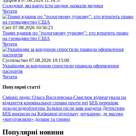
Здоров'я
07.08.2026 11:14:57
Солодощі, які варто їсти щодня, назвали медики
Читати
Свiт
07.08.2026 10:56:23
Трамп вдарив по "пологовому туризму": хто втратить право
на громадянство США
Читати
Суспiльство
07.08.2026 10:15:00
Українцям за кордоном спростили правила оформлення
паспортів
Читати
Популярнi статтi
Смішні люди: Ольга Василевська-Смаглюк відреагувала на
відкриття кримінальної справи проти неї
БЕБ перевіряє
доходи відеоблогера Золкіна після заяв нардепа
Детективи
БЕБ викрили на Київщині підпільну друкарню, де масово
«виготовляли» долари та гривні
Популярнi новини