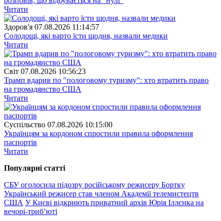
розповів, що відбувається на "нулі"
Читати
Здоров'я
07.08.2026 11:14:57
Солодощі, які варто їсти щодня, назвали медики
Читати
Свiт
07.08.2026 10:56:23
Трамп вдарив по "пологовому туризму": хто втратить право
на громадянство США
Читати
Суспiльство
07.08.2026 10:15:00
Українцям за кордоном спростили правила оформлення
паспортів
Читати
Популярнi статтi
СБУ оголосила підозру російському режисеру Бортку
Український режисер став членом Академії телемистецтв
США
У Києві відкриють приватний архів Юрія Іллєнка на
вечорі-триб’юті