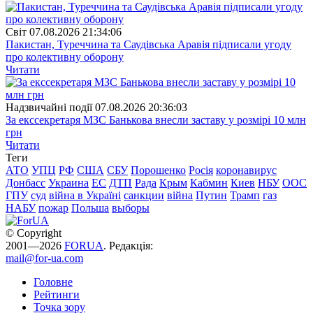
Свiт
07.08.2026 21:34:06
Пакистан, Туреччина та Саудівська Аравія підписали угоду
про колективну оборону
Читати
Надзвичайні події
07.08.2026 20:36:03
За екссекретаря МЗС Банькова внесли заставу у розмірі 10 млн
грн
Читати
Теги
АТО
УПЦ
РФ
США
СБУ
Порошенко
Росія
коронавирус
Донбасс
Украина
ЕС
ДТП
Рада
Крым
Кабмин
Киев
НБУ
ООС
ГПУ
суд
війна в Україні
санкции
війна
Путин
Трамп
газ
НАБУ
пожар
Польша
выборы
© Copyright
2001—2026
FORUA
. Редакція:
mail@for-ua.com
Головне
Рейтинги
Точка зору