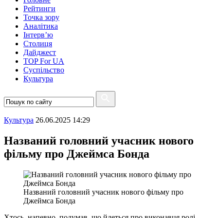
Рейтинги
Точка зору
Аналітика
Інтерв’ю
Столиця
Дайджест
TOP For UA
Суспiльство
Культура
Культура
26.06.2025 14:29
Названий головний учасник нового
фільму про Джеймса Бонда
Названий головний учасник нового фільму про
Джеймса Бонда
Хтось, напевно, подумав, що йдеться про виконавця ролі