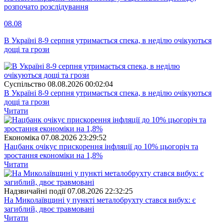
розпочато розслідування
08.08
В Україні 8-9 серпня утримається спека, в неділю очікуються
дощі та грози
Суспiльство
08.08.2026 00:02:04
В Україні 8-9 серпня утримається спека, в неділю очікуються
дощі та грози
Читати
Економіка
07.08.2026 23:29:52
Нацбанк очікує прискорення інфляції до 10% цьогоріч та
зростання економіки на 1,8%
Читати
Надзвичайні події
07.08.2026 22:32:25
На Миколаївщині у пункті металобрухту стався вибух: є
загиблий, двоє травмовані
Читати