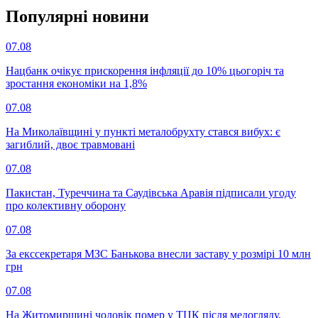
Популярнi новини
07.08
Нацбанк очікує прискорення інфляції до 10% цьогоріч та
зростання економіки на 1,8%
07.08
На Миколаївщині у пункті металобрухту стався вибух: є
загиблий, двоє травмовані
07.08
Пакистан, Туреччина та Саудівська Аравія підписали угоду
про колективну оборону
07.08
За екссекретаря МЗС Банькова внесли заставу у розмірі 10 млн
грн
07.08
На Житомирщині чоловік помер у ТЦК після медогляду,