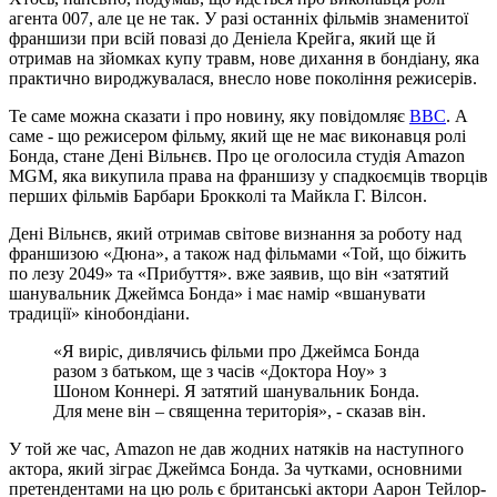
агента 007, але це не так. У разі останніх фільмів знаменитої
франшизи при всій повазі до Деніела Крейга, який ще й
отримав на зйомках купу травм, нове дихання в бондіану, яка
практично вироджувалася, внесло нове покоління режисерів.
Те саме можна сказати і про новину, яку повідомляє
ВВС
. А
саме - що режисером фільму, який ще не має виконавця ролі
Бонда, стане Дені Вільнєв. Про це оголосила студія Amazon
MGM, яка викупила права на франшизу у спадкоємців творців
перших фільмів Барбари Брокколі та Майкла Г. Вілсон.
Дені Вільнєв, який отримав світове визнання за роботу над
франшизою «Дюна», а також над фільмами «Той, що біжить
по лезу 2049» та «Прибуття». вже заявив, що він «затятий
шанувальник Джеймса Бонда» і має намір «вшанувати
традиції» кінобондіани.
«Я виріс, дивлячись фільми про Джеймса Бонда
разом з батьком, ще з часів «Доктора Ноу» з
Шоном Коннері. Я затятий шанувальник Бонда.
Для мене він – священна територія», - сказав він.
У той же час, Amazon не дав жодних натяків на наступного
актора, який зіграє Джеймса Бонда. За чутками, основними
претендентами на цю роль є британські актори Аарон Тейлор-