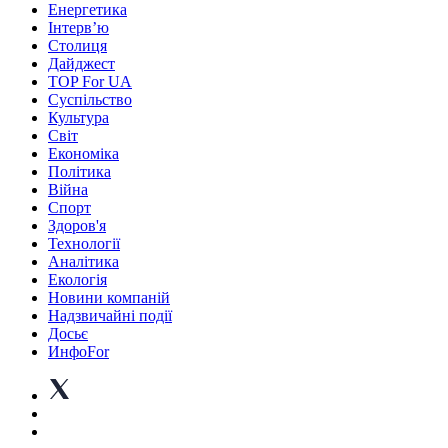
Енергетика
Інтерв’ю
Столиця
Дайджест
TOP For UA
Суспiльство
Культура
Світ
Економіка
Політика
Війна
Спорт
Здоров'я
Технології
Аналітика
Екологія
Новини компаній
Надзвичайні події
Досьє
ИнфоFor