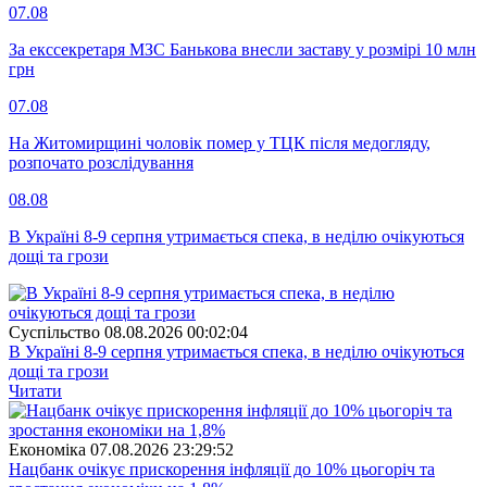
07.08
За екссекретаря МЗС Банькова внесли заставу у розмірі 10 млн
грн
07.08
На Житомирщині чоловік помер у ТЦК після медогляду,
розпочато розслідування
08.08
В Україні 8-9 серпня утримається спека, в неділю очікуються
дощі та грози
Суспiльство
08.08.2026 00:02:04
В Україні 8-9 серпня утримається спека, в неділю очікуються
дощі та грози
Читати
Економіка
07.08.2026 23:29:52
Нацбанк очікує прискорення інфляції до 10% цьогоріч та