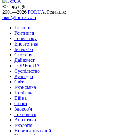
© Copyright
2001—2026
FORUA
. Редакція:
mail@for-ua.com
Головне
Рейтинги
Точка зору
Енергетика
Інтерв’ю
Столиця
Дайджест
TOP For UA
Суспiльство
Культура
Світ
Економіка
Політика
Війна
Спорт
Здоров'я
Технології
Аналітика
Екологія
Новини компаній