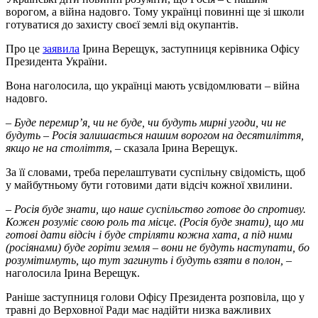
ворогом, а війна надовго. Тому українці повинні ще зі школи
готуватися до захисту своєї землі від окупантів.
Про це
заявила
Ірина Верещук, заступниця керівника Офісу
Президента України.
Вона наголосила, що українці мають усвідомлювати – війна
надовго.
– Буде перемир’я, чи не буде, чи будуть мирні угоди, чи не
будуть – Росія залишається нашим ворогом на десятиліття,
якщо не на століття
, – сказала Ірина Верещук.
За її словами, треба перелаштувати суспільну свідомість, щоб
у майбутньому бути готовими дати відсіч кожної хвилини.
– Росія буде знати, що наше суспільство готове до спротиву.
Кожен розуміє свою роль та місце. (Росія буде знати), що ми
готові дати відсіч і буде стріляти кожна хата, а під ними
(росіянами) буде горіти земля – вони не будуть наступати, бо
розумітимуть, що тут загинуть і будуть взяти в полон,
–
наголосила Ірина Верещук.
Раніше заступниця голови Офісу Президента розповіла, що у
травні до Верховної Ради має надійти низка важливих