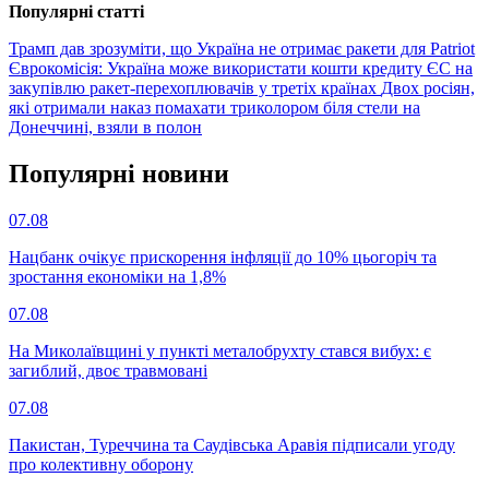
Популярнi статтi
Трамп дав зрозуміти, що Україна не отримає ракети для Patriot
Єврокомісія: Україна може використати кошти кредиту ЄС на
закупівлю ракет-перехоплювачів у третіх країнах
Двох росіян,
які отримали наказ помахати триколором біля стели на
Донеччині, взяли в полон
Популярнi новини
07.08
Нацбанк очікує прискорення інфляції до 10% цьогоріч та
зростання економіки на 1,8%
07.08
На Миколаївщині у пункті металобрухту стався вибух: є
загиблий, двоє травмовані
07.08
Пакистан, Туреччина та Саудівська Аравія підписали угоду
про колективну оборону