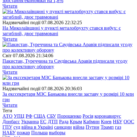
зростання економіки на 1,8%
Читати
Надзвичайні події
07.08.2026 22:32:25
На Миколаївщині у пункті металобрухту стався вибух: є
загиблий, двоє травмовані
Читати
Свiт
07.08.2026 21:34:06
Пакистан, Туреччина та Саудівська Аравія підписали угоду
про колективну оборону
Читати
Надзвичайні події
07.08.2026 20:36:03
За екссекретаря МЗС Банькова внесли заставу у розмірі 10 млн
грн
Читати
Теги
АТО
УПЦ
РФ
США
СБУ
Порошенко
Росія
коронавирус
Донбасс
Украина
ЕС
ДТП
Рада
Крым
Кабмин
Киев
НБУ
ООС
ГПУ
суд
війна в Україні
санкции
війна
Путин
Трамп
газ
НАБУ
пожар
Польша
выборы