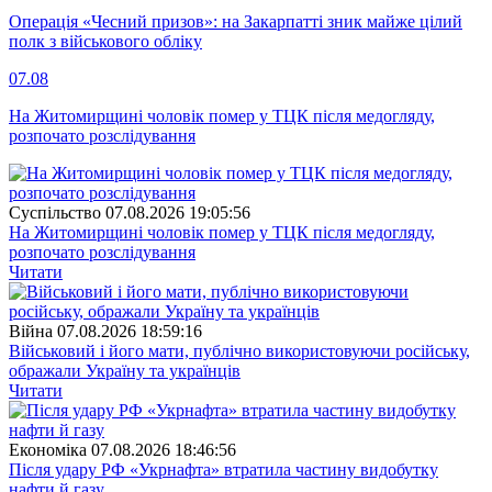
Операція «Чесний призов»: на Закарпатті зник майже цілий
полк з військового обліку
07.08
На Житомирщині чоловік помер у ТЦК після медогляду,
розпочато розслідування
Суспiльство
07.08.2026 19:05:56
На Житомирщині чоловік помер у ТЦК після медогляду,
розпочато розслідування
Читати
Війна
07.08.2026 18:59:16
Військовий і його мати, публічно використовуючи російську,
ображали Україну та українців
Читати
Економіка
07.08.2026 18:46:56
Після удару РФ «Укрнафта» втратила частину видобутку
нафти й газу