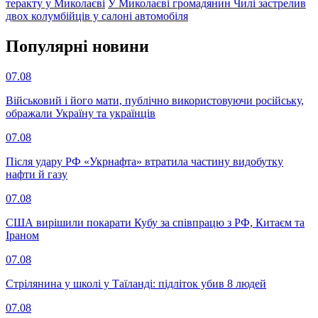
теракту у Миколаєві
У Миколаєві громадянин Чилі застрелив
двох колумбійців у салоні автомобіля
Популярнi новини
07.08
Військовий і його мати, публічно використовуючи російську,
ображали Україну та українців
07.08
Після удару РФ «Укрнафта» втратила частину видобутку
нафти й газу
07.08
США вирішили покарати Кубу за співпрацю з РФ, Китаєм та
Іраном
07.08
Стрілянина у школі у Таїланді: підліток убив 8 людей
07.08