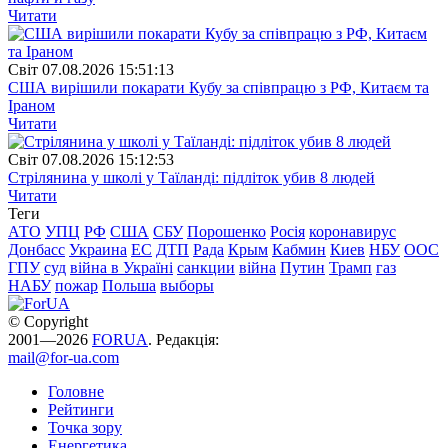
Читати
Свiт
07.08.2026 15:51:13
США вирішили покарати Кубу за співпрацю з РФ, Китаєм та
Іраном
Читати
Свiт
07.08.2026 15:12:53
Стрілянина у школі у Таїланді: підліток убив 8 людей
Читати
Теги
АТО
УПЦ
РФ
США
СБУ
Порошенко
Росія
коронавирус
Донбасс
Украина
ЕС
ДТП
Рада
Крым
Кабмин
Киев
НБУ
ООС
ГПУ
суд
війна в Україні
санкции
війна
Путин
Трамп
газ
НАБУ
пожар
Польша
выборы
© Copyright
2001—2026
FORUA
. Редакція:
mail@for-ua.com
Головне
Рейтинги
Точка зору
Енергетика