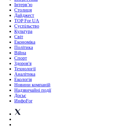
Інтерв’ю
Столиця
Дайджест
TOP For UA
Суспiльство
Культура
Світ
Економіка
Політика
Війна
Спорт
Здоров'я
Технології
Аналітика
Екологія
Новини компаній
Надзвичайні події
Досьє
ИнфоFor