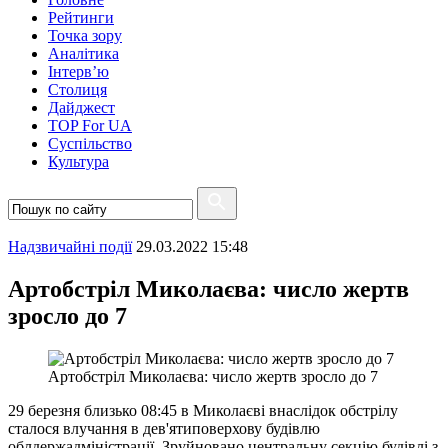
Рейтинги
Точка зору
Аналітика
Інтерв’ю
Столиця
Дайджест
TOP For UA
Суспiльство
Культура
Надзвичайні події
29.03.2022 15:48
Артобстріл Миколаєва: число жертв
зросло до 7
Артобстріл Миколаєва: число жертв зросло до 7
29 березня близько 08:45 в Миколаєві внаслідок обстрілу
сталося влучання в дев'ятиповерхову будівлю
облдержадміністрації. Зруйновано центральну секцію будівлі з