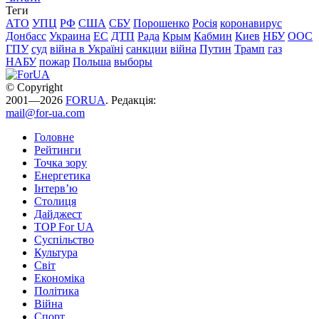
Теги
АТО
УПЦ
РФ
США
СБУ
Порошенко
Росія
коронавирус
Донбасс
Украина
ЕС
ДТП
Рада
Крым
Кабмин
Киев
НБУ
ООС
ГПУ
суд
війна в Україні
санкции
війна
Путин
Трамп
газ
НАБУ
пожар
Польша
выборы
© Copyright
2001—2026
FORUA
. Редакція:
mail@for-ua.com
Головне
Рейтинги
Точка зору
Енергетика
Інтерв’ю
Столиця
Дайджест
TOP For UA
Суспiльство
Культура
Світ
Економіка
Політика
Війна
Спорт