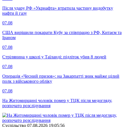
Після удару РФ «Укрнафта» втратила частину видобутку
нафти й газу
07.08
США вирішили покарати Кубу за співпрацю з РФ, Китаєм та
Іраном
07.08
Стрілянина у школі у Таїланді: підліток убив 8 людей
07.08
Операція «Чесний призов»: на Закарпатті зник майже цілий
полк з військового обліку
07.08
На Житомирщині чоловік помер у ТЦК після медогляду,
розпочато розслідування
Суспiльство
07.08.2026 19:05:56