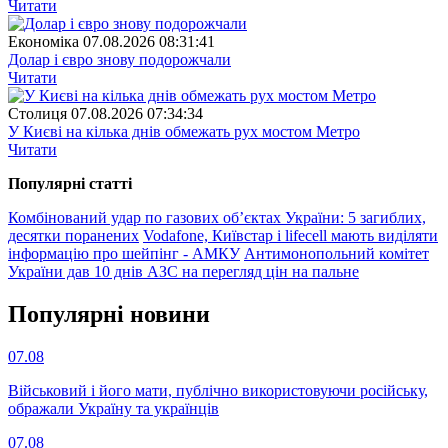
Читати
Економіка
07.08.2026 08:31:41
Долар і євро знову подорожчали
Читати
Столиця
07.08.2026 07:34:34
У Києві на кілька днів обмежать рух мостом Метро
Читати
Популярнi статтi
Комбінований удар по газових об’єктах України: 5 загиблих,
десятки поранених
Vodafone, Київстар і lifecell мають виділяти
інформацію про шейпінг - АМКУ
Антимонопольний комітет
України дав 10 днів АЗС на перегляд цін на пальне
Популярнi новини
07.08
Військовий і його мати, публічно використовуючи російську,
ображали Україну та українців
07.08