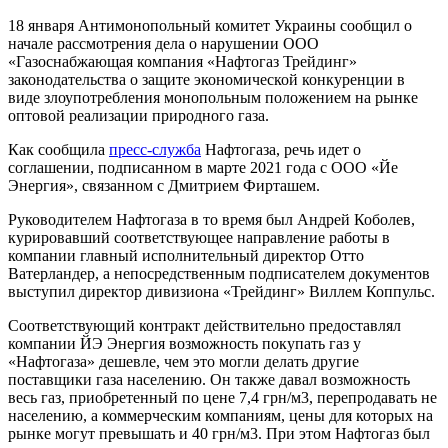
18 января Антимонопольный комитет Украины сообщил о
начале рассмотрения дела о нарушении ООО
«Газоснабжающая компания «Нафтогаз Трейдинг»
законодательства о защите экономической конкуренции в
виде злоупотребления монопольным положением на рынке
оптовой реализации природного газа.
Как сообщила
пресс-служба
Нафтогаза, речь идет о
соглашении, подписанном в марте 2021 года с ООО «Йе
Энергия», связанном с Дмитрием Фирташем.
Руководителем Нафтогаза в то время был Андрей Коболев,
курировавший соответствующее направление работы в
компании главный исполнительный директор Отто
Ватерландер, а непосредственным подписателем документов
выступил директор дивизиона «Трейдинг» Виллем Коппульс.
Соответствующий контракт действительно предоставлял
компании ЙЭ Энергия возможность покупать газ у
«Нафтогаза» дешевле, чем это могли делать другие
поставщики газа населению. Он также давал возможность
весь газ, приобретенный по цене 7,4 грн/м3, перепродавать не
населению, а коммерческим компаниям, цены для которых на
рынке могут превышать и 40 грн/м3. При этом Нафтогаз был