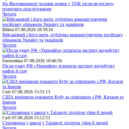
На Житомирщині чоловік помер у ТЦК після медогляду,
розпочато розслідування
Читати
Війна
07.08.2026 18:59:16
Військовий і його мати, публічно використовуючи російську,
ображали Україну та українців
Читати
Економіка
07.08.2026 18:46:56
Після удару РФ «Укрнафта» втратила частину видобутку
нафти й газу
Читати
Свiт
07.08.2026 15:51:13
США вирішили покарати Кубу за співпрацю з РФ, Китаєм та
Іраном
Читати
Свiт
07.08.2026 15:12:53
Стрілянина у школі у Таїланді: підліток убив 8 людей
Читати