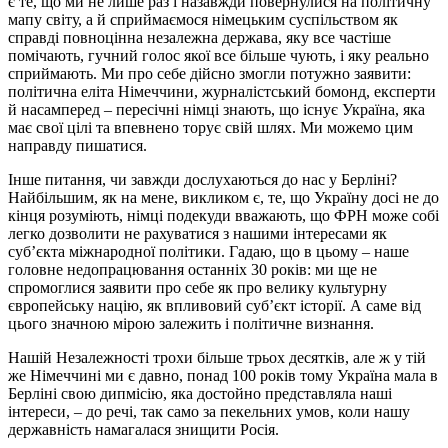
є те, що ми не лише раз і назавжди повернулися на політичну
мапу світу, а й сприймаємося німецьким суспільством як
справді повноцінна незалежна держава, яку все частіше
помічають, гучний голос якої все більше чують, і яку реально
сприймають. Ми про себе дійсно змогли потужно заявити:
політична еліта Німеччини, журналістський бомонд, експерти
й насамперед – пересічні німці знають, що існує Україна, яка
має свої цілі та впевнено торує свій шлях. Ми можемо цим
направду пишатися.
Інше питання, чи завжди дослухаються до нас у Берліні?
Найбільшим, як на мене, викликом є, те, що Україну досі не до
кінця розуміють, німці подекуди вважають, що ФРН може собі
легко дозволити не рахуватися з нашими інтересами як
суб’єкта міжнародної політики. Гадаю, що в цьому – наше
головне недопрацювання останніх 30 років: ми ще не
спромоглися заявити про себе як про велику культурну
європейську націю, як впливовий суб’єкт історії. А саме від
цього значною мірою залежить і політичне визнання.
Нашій Незалежності трохи більше трьох десятків, але ж у тій
же Німеччині ми є давно, понад 100 років тому Україна мала в
Берліні свою дипмісію, яка достойно представляла наші
інтереси, – до речі, так само за пекельних умов, коли нашу
державність намагалася знищити Росія.