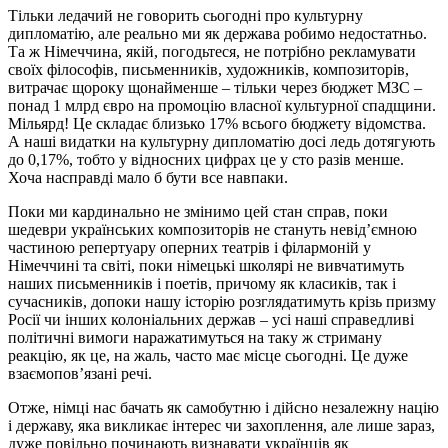
Тільки ледачий не говорить сьогодні про культурну
дипломатію, але реально ми як держава робимо недостатньо.
Та ж Німеччина, якій, погодьтеся, не потрібно рекламувати
своїх філософів, письменників, художників, композиторів,
витрачає щороку щонайменше – тільки через бюджет МЗС –
понад 1 млрд євро на промоцію власної культурної спадщини.
Мільярд! Це складає близько 17% всього бюджету відомства.
А наші видатки на культурну дипломатію досі ледь дотягують
до 0,17%, тобто у відносних цифрах це у сто разів менше.
Хоча насправді мало б бути все навпаки.
Поки ми кардинально не змінимо цей стан справ, поки
шедеври українських композиторів не стануть невід’ємною
частиною репертуару оперних театрів і філармоній у
Німеччині та світі, поки німецькі школярі не вивчатимуть
наших письменників і поетів, причому як класиків, так і
сучасників, допоки нашу історію розглядатимуть крізь призму
Росії чи інших колоніальних держав – усі наші справедливі
політичні вимоги наражатимуться на таку ж стриману
реакцію, як це, на жаль, часто має місце сьогодні. Це дуже
взаємопов’язані речі.
Отже, німці нас бачать як самобутню і дійсно незалежну націю
і державу, яка викликає інтерес чи захоплення, але лише зараз,
дуже повільно починають визнавати українців як