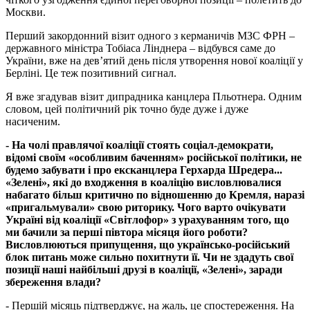
Москви.
Перший закордонний візит одного з керманичів МЗС ФРН –
державного міністра Тобіаса Лінднера – відбувся саме до
України, вже на дев’ятий день після утворення нової коаліції у
Берліні. Це теж позитивний сигнал.
Я вже згадував візит дипрадника канцлера Пльотнера. Одним
словом, цей політичний рік точно буде дуже і дуже
насиченим.
- На чолі правлячої коаліції стоять соціал-демократи,
відомі своїм «особливим баченням» російської політики, не
будемо забувати і про ексканцлера Герхарда Шредера...
«Зелені», які до входження в коаліцію висловлювалися
набагато більш критично по відношенню до Кремля, наразі
«пригальмували» свою риторику. Чого варто очікувати
Україні від коаліції «Світлофор» з урахуванням того, що
ми бачили за перші півтора місяця його роботи?
Висловлюються припущення, що українсько-російський
блок питань може сильно похитнути її. Чи не здадуть свої
позиції наші найбільші друзі в коаліції, «Зелені», заради
збереження влади?
- Першій місяць підтверджує, на жаль, це спостереження. На