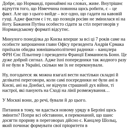
Добре, що Норманді, принаймні на словах, живе. Внутрішнє
відчуття того, що Німеччина повинна щось робити, є – це
факт. Але що з цього вийде – все одно, що гадати на кавовій
гущі. Адже фактом є і те, що позиція росіян не змінилася ні на
йоту. Бажання Путіна особисто сідати за стіл переговорів у
Нормандському форматі відсутнє.
Минулого понеділка до Києва вперше за всі ці 7 років саме на
особисте запрошення глави Офісу президента Андрія Єрмака
приїхали обидва зовнішньополітичні радники – канцлера
ФРН Єнс Пльотнер і президента Франції Емманюель Бонн. Це
дуже добрий сигнал. Адже їхні попередники так жодного разу
й не були в Україні, скільки ми їх не переконували.
Ну, погодьтеся: як можна взагалі вести настільки складні й
делікатні переговори, коли самі посередники не були ані в
Києві, ані на Донбасі, не відчули страшний дух війни, ті
настрої, які панують на Сході на лінії розмежування…
У Москві вони, до речі, бували й до цього.
Питання в тому, чи вдасться новому уряду в Берліні щось
змінити? Попри всі обставини, я переконаний, що шанс
досягти прориву в переговорах дійсно є. Канцлер Шольц,
який починає формувати свої пріоритети в