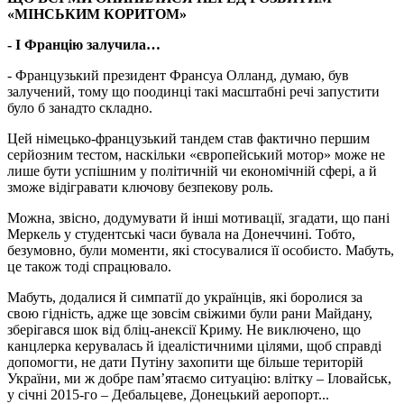
«МІНСЬКИМ КОРИТОМ»
- І Францію залучила…
- Французький президент Франсуа Олланд, думаю, був
залучений, тому що поодинці такі масштабні речі запустити
було б занадто складно.
Цей німецько-французький тандем став фактично першим
серйозним тестом, наскільки «європейський мотор» може не
лише бути успішним у політичній чи економічній сфері, а й
зможе відігравати ключову безпекову роль.
Можна, звісно, додумувати й інші мотивації, згадати, що пані
Меркель у студентські часи бувала на Донеччині. Тобто,
безумовно, були моменти, які стосувалися її особисто. Мабуть,
це також тоді спрацювало.
Мабуть, додалися й симпатії до українців, які боролися за
свою гідність, адже ще зовсім свіжими були рани Майдану,
зберігався шок від бліц-анексії Криму. Не виключено, що
канцлерка керувалась й ідеалістичними цілями, щоб справді
допомогти, не дати Путіну захопити ще більше територій
України, ми ж добре пам’ятаємо ситуацію: влітку – Іловайськ,
у січні 2015-го – Дебальцеве, Донецький аеропорт...