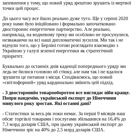
запевнення у тому, що новий уряд зрештою зрушить із мертвої
точки цей процес.
До цього часу все йшло реально дуже туго. Ще у серпні 2020
року нами було ініційовано і формально започатковано
двостороннє енергетичне партнерство. Але реально,
наприклад, на водневому треку ми особливо не просунулися,
незважаючи на всі наші дипломатичні зусилля. Ми так і не
відчули того, що у Берліні готові розглядати взаємодію з
Україною у галузі зеленої енергетики як стратегічний
пріоритет.
Буквально до останніх днів каденції попереднього уряду ми
ледь не билися головою об стінку, але нам так і не вдалося
зрушити це питання з місця. Сподіваємось, що новий
«світлофорний» уряд кардинально змінить цей підхід.
- З двостороннім товарооборотом все виглядає ніби краще.
Попри пандемію, український експорт до Німеччини
минулого року зростав. Які останні дані?
- Статистики за весь рік поки немає. За перші 9 місяців наш
обсяг торгівлі товарами і послугами збільшився на 16,4% до
7,3 млрд доларів США, при цьому український експорт до
Німеччини зріс на 40% до 2,5 млрд доларів США.