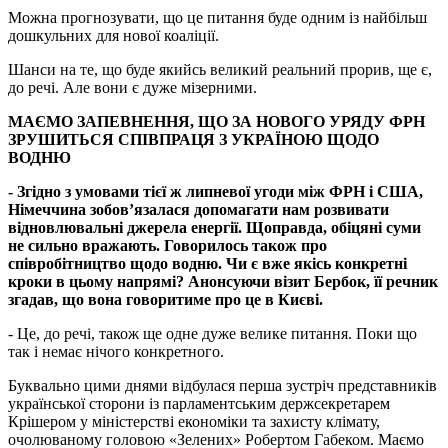
Можна прогнозувати, що це питання буде одним із найбільш
дошкульних для нової коаліції.
Шанси на те, що буде якийсь великий реальний прорив, ще є,
до речі. Але вони є дуже мізерними.
МАЄМО ЗАПЕВНЕННЯ, ЩО ЗА НОВОГО УРЯДУ ФРН
ЗРУШИТЬСЯ СПІВПРАЦЯ З УКРАЇНОЮ ЩОДО
ВОДНЮ
- Згідно з умовами тієї ж липневої угоди між ФРН і США,
Німеччина зобов’язалася допомагати нам розвивати
відновлювальні джерела енергії. Щоправда, обіцяні суми
не сильно вражають. Говорилось також про
співробітництво щодо водню. Чи є вже якісь конкретні
кроки в цьому напрямі? Анонсуючи візит Бербок, її речник
згадав, що вона говоритиме про це в Києві.
- Це, до речі, також ще одне дуже велике питання. Поки що
так і немає нічого конкретного.
Буквально цими днями відбулася перша зустріч представників
української сторони із парламентським держсекретарем
Крішером у міністерстві економіки та захисту клімату,
очолюваному головою «Зелених» Робертом Габеком. Маємо