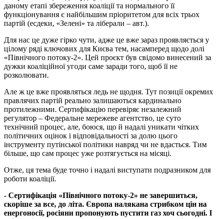
даному етапі збереження коаліції та нормального її
функціонування є найбільшим пріоритетом для всіх трьох
партій (есдеки, «Зелені» та ліберали – авт.).
Для нас це дуже гірко чути, адже це вже зараз проявляється у
цілому ряді ключових для Києва тем, насамперед щодо долі
«Північного потоку-2». Цей проєкт був свідомо винесений за
дужки коаліційної угоди саме заради того, щоб її не
розколювати.
Але ж це вже проявляться ледь не щодня. Тут позиції окремих
правлячих партій реально залишаються кардинально
протилежними. Сертифікацію перевіряє незалежний
регулятор – Федеральне мережеве агентство, це суто
технічний процес, але, боюся, що й надалі уникати чітких
політичних оцінок і відповідальності за долю цього
інструменту путінської політики навряд чи не вдасться. Тим
більше, що сам процес уже розтягується на місяці.
Отже, ця тема буде точно і надалі виступати подразником для
роботи коаліції.
- Сертифікація «Північного потоку-2» не завершиться,
скоріше за все, до літа. Європа налякана стрибком цін на
енергоносії, росіяни пропонують пустити газ хоч сьогодні. І