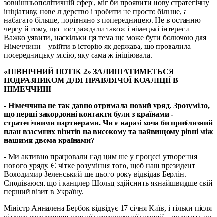
зовнішньополітичній сфері, міг би проявити нову стратегічну
ініціативу, нове лідерство і зробити не просто більше, а
набагато більше, порівняно з попередницею. Не в останню
чергу й тому, що постраждали також і німецькі інтереси.
Важко уявити, наскільки ця тема ще може бути болючою для
Німеччини – увійти в історію як держава, що провалила
посередницьку місію, яку сама ж ініціювала.
«ПІВНІЧНИЙ ПОТІК 2» ЗАЛИШАТИМЕТЬСЯ
ПОДРАЗНИКОМ ДЛЯ ПРАВЛЯЧОЇ КОАЛІЦІЇ В
НІМЕЧЧИНІ
- Німеччина не так давно отримала новий уряд. Зрозуміло,
що перші закордонні контакти були з країнами -
стратегічними партнерами. Чи є наразі хоча би приблизний
план взаємних візитів на високому та найвищому рівні між
нашими двома країнами?
- Ми активно працювали над цим ще у процесі утворення
нового уряду. Є чітке розуміння того, щоб наш президент
Володимир Зеленський ще цього року відвідав Берлін.
Сподіваюся, що і канцлер Шольц здійснить якнайшвидше свій
перший візит в Україну.
Міністр Анналена Бербок відвідує 17 січня Київ, і тільки після
чіткого узгодження єдиної переговорної позиції – полетить до