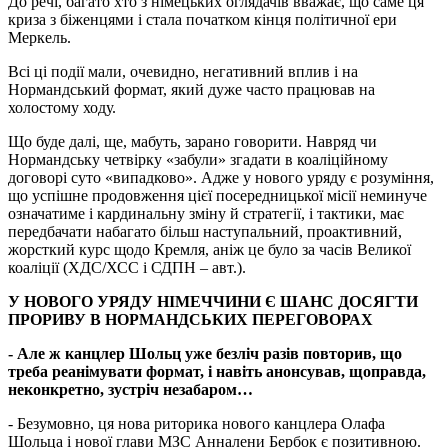
До речі, багато хто з німецьких оглядачів вважає, що саме ця
криза з біженцями і стала початком кінця політичної ери
Меркель.
Всі ці події мали, очевидно, негативний вплив і на
Нормандський формат, який дуже часто працював на
холостому ходу.
Що буде далі, ще, мабуть, зарано говорити. Навряд чи
Нормандську четвірку «забули» згадати в коаліційному
договорі суто «випадково». Адже у нового уряду є розуміння,
що успішне продовження цієї посередницької місії неминуче
означатиме і кардинальну зміну й стратегії, і тактики, має
передбачати набагато більш наступальний, проактивний,
жорсткий курс щодо Кремля, аніж це було за часів Великої
коаліції (ХДС/ХСС і СДПН – авт.).
У НОВОГО УРЯДУ НІМЕЧЧИНИ Є ШАНС ДОСЯГТИ
ПРОРИВУ В НОРМАНДСЬКИХ ПЕРЕГОВОРАХ
- Але ж канцлер Шольц уже безліч разів повторив, що
треба реанімувати формат, і навіть анонсував, щоправда,
неконкретно, зустріч незабаром…
- Безумовно, ця нова риторика нового канцлера Олафа
Шольца і нової глави МЗС Анналени Бербок є позитивною.