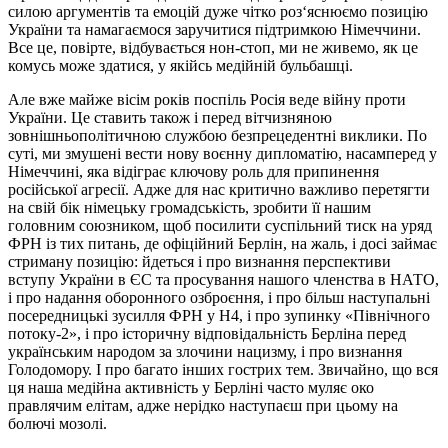
силою аргументів та емоцій дуже чітко роз‘яснюємо позицію
України та намагаємося заручитися підтримкою Німеччини.
Все це, повірте, відбувається нон-стоп, ми не живемо, як це
комусь може здатися, у якійсь медійній бульбашці.
Але вже майже вісім років поспіль Росія веде війну проти
України. Це ставить також і перед вітчизняною
зовнішньополітичною службою безпрецедентні виклики. По
суті, ми змушені вести нову воєнну дипломатію, насамперед у
Німеччині, яка відіграє ключову роль для припинення
російської агресії. Адже для нас критично важливо перетягти
на свій бік німецьку громадськість, зробити її нашим
головним союзником, щоб посилити суспільний тиск на уряд
ФРН із тих питань, де офіційний Берлін, на жаль, і досі займає
стриману позицію: йдеться і про визнання перспективи
вступу України в ЄС та просування нашого членства в НАТО,
і про надання оборонного озброєння, і про більш наступальні
посередницькі зусилля ФРН у Н4, і про зупинку «Північного
потоку-2», і про історичну відповідальність Берліна перед
українським народом за злочини нацизму, і про визнання
Голодомору. І про багато інших гострих тем. Звичайно, що вся
ця наша медійна активність у Берліні часто муляє око
правлячим елітам, адже нерідко наступаєш при цьому на
болючі мозолі.