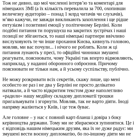
Тож не дивно, що мої численні інтерв’ю та коментарі для
німецьких ЗМІ (а їх кількість перевалила за 700, охопивши
величезну аудиторію – понад 1 млрд читачів чи слухачів),
м’яко кажучи, не завжди викликають захоплення і ще рідше
ентузіазм і позитивні емоції у політичному Берліні. Коли
подібні питання ти порушуєш на закритих зустрічах і наші
позиції не збігаються, то наші німецькі партнери ввічливо
вислуховують те чи інше прохання Києва, кивнуть головою,
мовляв, ми вас почули... і нічого не роблять. Коли ж ці
питання лунають у пресі, то офіційні чинники змушені
реагувати, пояснювати, чому Україні так вперто відмовляють,
наприклад, у наданні оборонного озброєння. Причому
пояснювати не тільки нам, а й усьому суспільству, публічно.
Не можу розкривати всіх секретів, скажу лише, що мені
особисто не раз і не два у Берліні не просто делікатно
натякали, а й часто відкритим текстом дуже наполегливо
«радили» нашу медійну складову дипломатії трошки
пригальмувати і згорнути. Мовляв, так не варто діяти. Іноді
напряму жаліються у Київ, і це теж буває.
Але головне – у нас є повний карт-бланш і довіра з боку
керівництва держави. Тому ми не збираємося зупинятися. Це і
є відповідь нашим німецьким друзям, яка їх не дуже радує: ми
змушені вести воєнну дипломатію, бо по-іншому діяти ми не