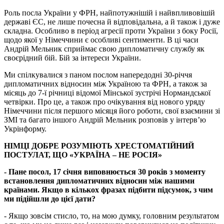
Роль посла України у ФРН, найпотужнішій і найвпливовішій
державі ЄС, не лише почесна й відповідальна, а й також і дуже
складна. Особливо в період агресії проти України з боку Росії,
щодо якої у Німеччини є особливі сентименти. В ці часи
Андрій Мельник сприймає свою дипломатичну службу як
своєрідний бій. Бій за інтереси України.
Ми спілкувалися з паном послом напередодні 30-річчя
дипломатичних відносин між Україною та ФРН, а також за
місяць до 7-ї річниці відомої Мінської зустрічі Нормандської
четвірки. Про це, а також про очікування від нового уряду
Німеччини після першого місяця його роботи, свої взаємини зі
ЗМІ та багато іншого Андрій Мельник розповів у інтерв’ю
Укрінформу.
НІМЦІ ДОБРЕ РОЗУМІЮТЬ ХРЕСТОМАТІЙНИЙ
ПОСТУЛАТ, ЩО «УКРАЇНА – НЕ РОСІЯ»
- Пане посол, 17 січня виповнюється 30 років з моменту
встановлення дипломатичних відносин між нашими
країнами. Якщо в кількох фразах підбити підсумок, з чим
ми підійшли до цієї дати?
- Якщо зовсім стисло, то, на мою думку, головним результатом