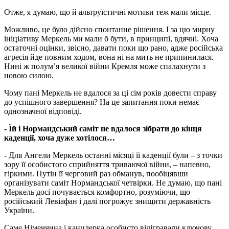
Отже, я думаю, що й альтруїстичні мотиви теж мали місце.
Можливо, це було дійсно спонтанне рішення. І за цю мирну
ініціативу Меркель ми мали б бути, в принципі, вдячні. Хоча
остаточні оцінки, звісно, давати поки що рано, адже російська
агресія йде повним ходом, вона ні на мить не припинилася.
Нині ж полум’я великої війни Кремля може спалахнути з
новою силою.
Чому пані Меркель не вдалося за ці сім років довести справу
до успішного завершення? На це запитання поки немає
однозначної відповіді.
- Їй і Нормандський саміт не вдалося зібрати до кінця
каденції, хоча дуже хотілося…
- Для Ангели Меркель останні місяці її каденції були – з точки
зору її особистого сприйняття триваючої війни, – напевно,
гіркими. Путін її черговий раз обманув, пообіцявши
організувати саміт Нормандської четвірки. Не думаю, що пані
Меркель досі почувається комфортно, розуміючи, що
російський Левіафан і далі погрожує знищити державність
України.
Саме Німеччина і канцлерка особисто відігравали ключову