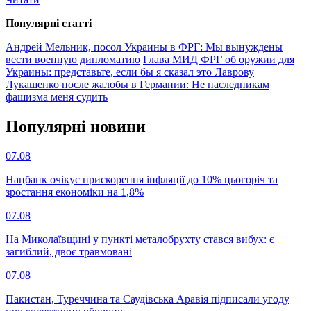
Популярнi статтi
Андрей Мельник, посол Украины в ФРГ: Мы вынуждены
вести военную дипломатию
Глава МИД ФРГ об оружии для
Украины: представьте, если бы я сказал это Лаврову
Лукашенко после жалобы в Германии: Не наследникам
фашизма меня судить
Популярнi новини
07.08
Нацбанк очікує прискорення інфляції до 10% цьогоріч та
зростання економіки на 1,8%
07.08
На Миколаївщині у пункті металобрухту стався вибух: є
загиблий, двоє травмовані
07.08
Пакистан, Туреччина та Саудівська Аравія підписали угоду