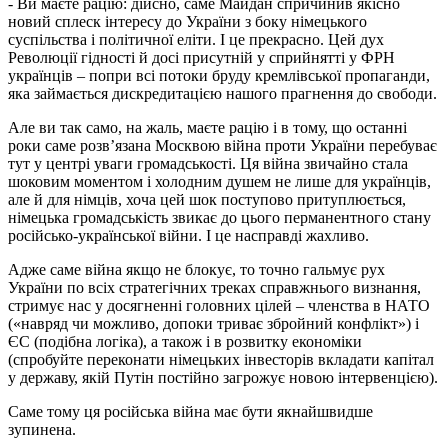
- Ви маєте рацію: дійсно, саме Майдан спричинив якісно
новий сплеск інтересу до України з боку німецького
суспільства і політичної еліти. І це прекрасно. Цей дух
Революції гідності й досі присутній у сприйнятті у ФРН
українців – попри всі потоки бруду кремлівської пропаганди,
яка займається дискредитацією нашого прагнення до свободи.
Але ви так само, на жаль, маєте рацію і в тому, що останні
роки саме розв’язана Москвою війна проти України перебуває
тут у центрі уваги громадськості. Ця війна звичайно стала
шоковим моментом і холодним душем не лише для українців,
але й для німців, хоча цей шок поступово притуплюється,
німецька громадськість звикає до цього перманентного стану
російсько-української війни. І це насправді жахливо.
Адже саме війна якщо не блокує, то точно гальмує рух
України по всіх стратегічних треках справжнього визнання,
стримує нас у досягненні головних цілей – членства в НАТО
(«навряд чи можливо, допоки триває збройний конфлікт») і
ЄС (подібна логіка), а також і в розвитку економіки
(спробуйте переконати німецьких інвесторів вкладати капітал
у державу, якій Путін постійно загрожує новою інтервенцією).
Саме тому ця російська війна має бути якнайшвидше
зупинена.