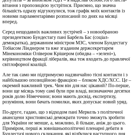
вітання з пропозицією зустрітися. Приємно, що значна
більшість одразу відгукнулися, тож графік моїх контактів із
новими парламентаріями розписаний по днях на місяці
вперед.
Серед нещодавніх важливих зустрічей – з новообраною
президенткою Бундестагу пані Барбель Бас (соціал-
демократка), державним міністром МЗС, членом Бундестагу
Тобіасом Лінднером та вже згаданим держсекретарем
Мінекономіки Олівером Крішером (обидва – «зелені»),
керівництвом фракції лібералів, яка теж входить до правлячої
світлофорної коаліції.
Але так само ми підтримуємо надзвичайно тісні контакти і з
найбільшою опозиційною фракцією – блоком ХДС/ХСС. Це –
окремий важливий трек. Чим він для нас цікавий? По-перше,
вони ще місяць тому самі були при владі, визначаючи десятки
років долю Німеччини; вони мають досвід, експертизу,
розуміння, вони бачать помилки, яких допускає новий уряд.
По-друге, гадаю, що з відходом пані Меркель з політичної
авансцени християнські демократи точно зможуть зробити
для України не менше, а, можливо, й більше, аніж до цього.
Приміром, перші ж зовнішньополітичні пленарні дебати в
Бундестазі нового скликання, які відбулися наступного дня