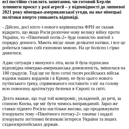
всі постійно ставлять запитання, чи готовий Берлін
зупинити проєкт у разі агресії – у відповідності до липневої
2021 року німецько-американської угоди, на яке німецькі
політики вперто уникають відповіді.
- Дійсно, досі ніхто з нового керівництва ФРН не сказав
відкрито, що якщо Росія розпочне нову велику війну проти
України, то «Північний потік-2» буде повністю знятий з
порядку денного. Мають місце лише делікатні натяки, і все це
робиться такою собі езоповою мовою. На це болісно і гірко
дивитися.
Адже ситуація з минулого літа, коли й була підписана
відповідна німецько-американська домовленість, змінилася на
180 градусів. Тоді ще не було сотні тисяч російських військ
вздовж наших кордонів і в Криму, не було цього нового
путінського треку, спрямованого поставити з ніг на голову
всю повоєнну архітектуру безпеки в Європі та світі.
Дехто вважає, що тоді той компроміс, укладений, до речі, за
спиною Києва, ще міг бути чимось виправданий. Зараз же
ставки піднято Росією настільки високо, що продовжувати
ігнорувати тему «Північного потоку-2» означає і надалі
ігнорувати легітимні безпекові інтереси України та інших
східноєвропейських держав.