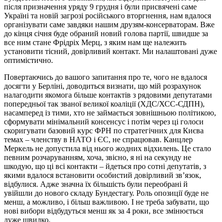
після призначення уряду 9 грудня і були присвячені саме
Україні та новій загрозі російського вторгнення, нам вдалося
організувати саме завдяки нашим друзям-консерваторам. Вже
до кінця січня буде обраний новий голова партії, швидше за
все ним стане Фрідріх Мерц, з яким нам ще належить
установити тісний, довірливий контакт. Ми налаштовані дуже
оптимістично.
Повертаючись до вашого запитання про те, чого не вдалося
досягти у Берліні, доводиться визнати, що мій розрахунок
налагодити якомога більше контактів з рядовими депутатами
попередньої так званої великої коаліції (ХДС/ХСС-СДПН),
насамперед із тими, хто не займається зовнішньою політикою,
сформувати мінімальний консенсус і потім через ці голоси
скоригувати базовий курс ФРН по стратегічних для Києва
темах – членству в НАТО і ЄС, не спрацював. Канцлер
Меркель не допустила від нього жодних відхилень. Це стало
певним розчаруванням, хоча, звісно, я ні на секунду не
шкодую, що ці всі контакти – йдеться про сотні депутатів, з
якими вдалося встановити особистий довірливий зв’язок,
відбулися. Адже значна їх більшість були переобрані й
увійшли до нового складу Бундестагу. Роль опозиції буде не
менш, а можливо, і більш важливою. І не треба забувати, що
нові вибори відбудуться менш як за 4 роки, все змінюється
дуже швидко.