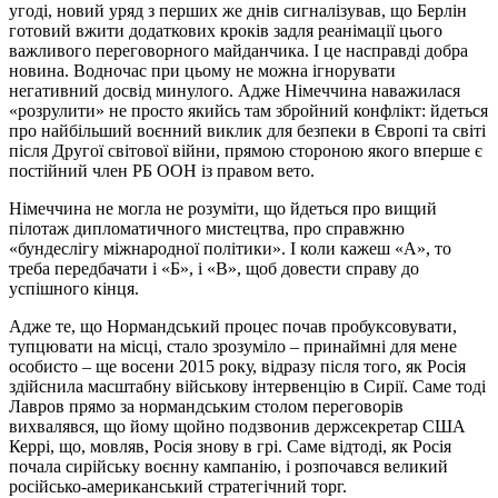
угоді, новий уряд з перших же днів сигналізував, що Берлін
готовий вжити додаткових кроків задля реанімації цього
важливого переговорного майданчика. І це насправді добра
новина. Водночас при цьому не можна ігнорувати
негативний досвід минулого. Адже Німеччина наважилася
«розрулити» не просто якийсь там збройний конфлікт: йдеться
про найбільший воєнний виклик для безпеки в Європі та світі
після Другої світової війни, прямою стороною якого вперше є
постійний член РБ ООН із правом вето.
Німеччина не могла не розуміти, що йдеться про вищий
пілотаж дипломатичного мистецтва, про справжню
«бундеслігу міжнародної політики». І коли кажеш «А», то
треба передбачати і «Б», і «В», щоб довести справу до
успішного кінця.
Адже те, що Нормандський процес почав пробуксовувати,
тупцювати на місці, стало зрозуміло – принаймні для мене
особисто – ще восени 2015 року, відразу після того, як Росія
здійснила масштабну військову інтервенцію в Сирії. Саме тоді
Лавров прямо за нормандським столом переговорів
вихвалявся, що йому щойно подзвонив держсекретар США
Керрі, що, мовляв, Росія знову в грі. Саме відтоді, як Росія
почала сирійську воєнну кампанію, і розпочався великий
російсько-американський стратегічний торг.