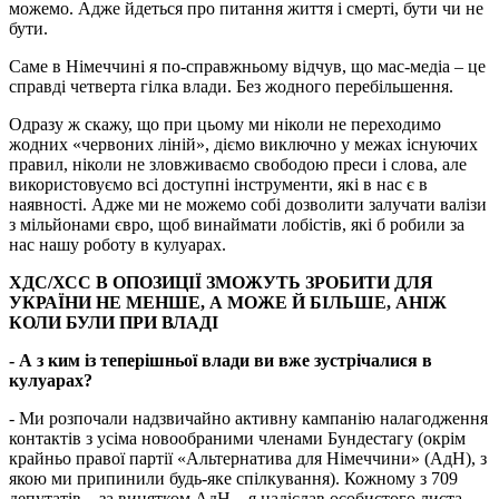
можемо. Адже йдеться про питання життя і смерті, бути чи не
бути.
Саме в Німеччині я по-справжньому відчув, що мас-медіа – це
справді четверта гілка влади. Без жодного перебільшення.
Одразу ж скажу, що при цьому ми ніколи не переходимо
жодних «червоних ліній», діємо виключно у межах існуючих
правил, ніколи не зловживаємо свободою преси і слова, але
використовуємо всі доступні інструменти, які в нас є в
наявності. Адже ми не можемо собі дозволити залучати валізи
з мільйонами євро, щоб винаймати лобістів, які б робили за
нас нашу роботу в кулуарах.
ХДС/ХСС В ОПОЗИЦІЇ ЗМОЖУТЬ ЗРОБИТИ ДЛЯ
УКРАЇНИ НЕ МЕНШЕ, А МОЖЕ Й БІЛЬШЕ, АНІЖ
КОЛИ БУЛИ ПРИ ВЛАДІ
- А з ким із теперішньої влади ви вже зустрічалися в
кулуарах?
- Ми розпочали надзвичайно активну кампанію налагодження
контактів з усіма новообраними членами Бундестагу (окрім
крайньо правої партії «Альтернатива для Німеччини» (АдН), з
якою ми припинили будь-яке спілкування). Кожному з 709
депутатів – за винятком АдН – я надіслав особистого листа-