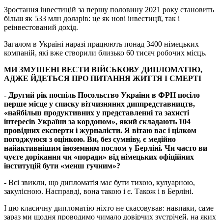
Зростання інвестицій за першу половину 2021 року становить
більш як 533 млн доларів: це як нові інвестиції, так і
реінвестований дохід.
Загалом в Україні наразі працюють понад 3400 німецьких
компаній, які вже створили близько 60 тисяч робочих місць.
МИ ЗМУШЕНІ ВЕСТИ ВІЙСЬКОВУ ДИПЛОМАТІЮ,
АДЖЕ ЙДЕТЬСЯ ПРО ПИТАННЯ ЖИТТЯ І СМЕРТІ
- Другий рік поспіль Посольство України в ФРН посіло
перше місце у списку вітчизняних диппредставництв,
«найбільш продуктивних у представленні та захисті
інтересів України за кордоном», який складають 104
провідних експерти і журналісти. Я вітаю вас і цілком
погоджуюся з оцінкою. Ви, без сумніву, є медійно
найактивнішим іноземним послом у Берліні. Чи часто ви
чуєте дорікання чи «поради» від німецьких офіційних
інституцій бути «менш гучним»?
- Всі звикли, що дипломатія має бути тихою, кулуарною,
закулісною. Насправді, вона такою і є. Також і в Берліні.
І цю класичну дипломатію ніхто не скасовував: навпаки, саме
зараз ми щодня проводимо чимало довірчих зустрічей, на яких