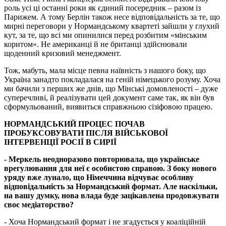
роль усі ці останні роки як єдиний посередник – разом із
Парижем. А тому Берлін також несе відповідальність за те, що
мирні переговори у Нормандському квартеті зайшли у глухий
кут, за те, що всі ми опинилися перед розбитим «мінським
коритом». Не американці й не британці здійснювали
щоденний кризовий менеджмент.
Тож, мабуть, мала місце певна наївність з нашого боку, що
Україна занадто покладалася на геній німецького розуму. Хоча
ми бачили з перших же днів, що Мінські домовленості – дуже
суперечливі, й реалізувати цей документ саме так, як він був
сформульований, виявиться справжньою сізіфовою працею.
НОРМАНДСЬКИЙ ПРОЦЕС ПОЧАВ
ПРОБУКСОВУВАТИ ПІСЛЯ ВІЙСЬКОВОЇ
ІНТЕРВЕНЦІЇ РОСІЇ В СИРІЇ
- Меркель неодноразово повторювала, що українське
врегулювання для неї є особистою справою. З боку нового
уряду вже лунало, що Німеччина відчуває особливу
відповідальність за Нормандський формат. Але наскільки,
на вашу думку, нова влада буде зацікавлена продовжувати
своє медіаторство?
- Хоча Нормандський формат і не згадується у коаліційній