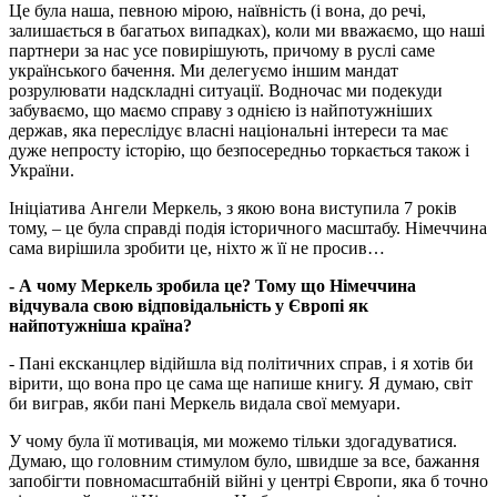
Це була наша, певною мірою, наївність (і вона, до речі,
залишається в багатьох випадках), коли ми вважаємо, що наші
партнери за нас усе повирішують, причому в руслі саме
українського бачення. Ми делегуємо іншим мандат
розрулювати надскладні ситуації. Водночас ми подекуди
забуваємо, що маємо справу з однією із найпотужніших
держав, яка переслідує власні національні інтереси та має
дуже непросту історію, що безпосередньо торкається також і
України.
Ініціатива Ангели Меркель, з якою вона виступила 7 років
тому, – це була справді подія історичного масштабу. Німеччина
сама вирішила зробити це, ніхто ж її не просив…
- А чому Меркель зробила це? Тому що Німеччина
відчувала свою відповідальність у Європі як
найпотужніша країна?
- Пані ексканцлер відійшла від політичних справ, і я хотів би
вірити, що вона про це сама ще напише книгу. Я думаю, світ
би виграв, якби пані Меркель видала свої мемуари.
У чому була її мотивація, ми можемо тільки здогадуватися.
Думаю, що головним стимулом було, швидше за все, бажання
запобігти повномасштабній війні у центрі Європи, яка б точно