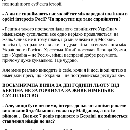
повноцінного суб’єкта історії.
- А чи не сприймають нас як об’єкт міжнародної політики в
орбіті інтересів Росії? Чи присутнє ще таке сприйняття?
- Рештки такого постколоніального сприйняття України у
німецькому суспільстві все одно нерідко проявляються, на
жаль. Однак не в тому плані, що ми залежні від Москви,
зовсім ні, тут радше навпаки – є дуже чітке розмежування між
Україною та Росією. Хрестоматійний постулат Леоніда Кучми,
що «Україна – не Росія», німці насправді добре розуміють,
причому дуже буквально. І це чудово.
Але мене реально виводить із себе, коли я й досі іноді читаю в
німецькій пресі, що «Україна – це пострадянська республіка».
ВОСЬМИРІЧНА ВІЙНА ЗА ДВІ ГОДИНИ ЛЬОТУ ВІД
БЕРЛІНА НЕ ЗАТОРКНУЛА ЗА ЖИВЕ НІМЕЦЬКЕ
СУСПІЛЬСТВО
- Але, якщо бути чесними, інтерес до нас останніми роками
викликаний здебільшого спочатку Майданом, а потім
війною… Ви вже 7 років працюєте в Берліні, як змінюється
ставлення німців до нас?