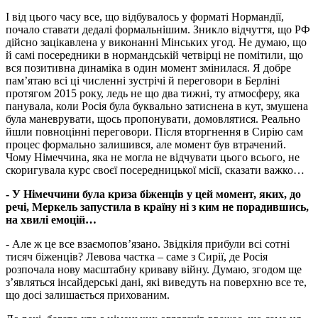
І від цього часу все, що відбувалось у форматі Нормандії,
почало ставати дедалі формальнішим. Зникло відчуття, що РФ
дійсно зацікавлена у виконанні Мінських угод. Не думаю, що
й самі посередники в нормандській четвірці не помітили, що
вся позитивна динаміка в один момент змінилася. Я добре
пам’ятаю всі ці численні зустрічі й переговори в Берліні
протягом 2015 року, ледь не що два тижні, ту атмосферу, яка
панувала, коли Росія була буквально затиснена в кут, змушена
була маневрувати, щось пропонувати, домовлятися. Реально
йшли повноцінні переговори. Після вторгнення в Сирію сам
процес формально залишився, але момент був втрачений.
Чому Німеччина, яка не могла не відчувати цього всього, не
скоригувала курс своєї посередницької місії, сказати важко…
- У Німеччини була криза біженців у цей момент, яких, до
речі, Меркель запустила в країну ні з ким не порадившись,
на хвилі емоцій…
- Але ж це все взаємопов’язано. Звідкіля прибули всі сотні
тисяч біженців? Левова частка – саме з Сирії, де Росія
розпочала нову масштабну криваву війну. Думаю, згодом ще
з’являться інсайдерські дані, які виведуть на поверхню все те,
що досі залишається прихованим.