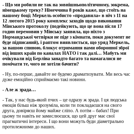
- Що ми робили не так на зовнішньополітичному, зокрема,
німецькому треку? Німеччина 8 років каже, що стоїть на
нашому боці; Меркель особисто «продавила» в ніч з 11 на
12 лютого 2015 року комплекс заходів щодо виконання
Мінського протоколу (подейкують, що це вона після 17
годин перемовин у Мінську заявила, що ніхто з
Нормандської четвірки не піде з кімнати, поки документ не
буде підписаний), і раптом виявляється, що уряд Меркель,
за нашою спиною, блокує отримання нами оборонної зброї
від інших країн по каналах НАТО і так далі… Мабуть ми
очікували від Берліна занадто багато та намагалися не
помічати те, чого не хотіли бачити?
- Ну, по-перше, давайте не будемо драматизувати. Ми весь час
дуже емоційно сприймаємо такі новини.
- Але ж зрада…
- Так, у нас будь-який пчих – це одразу ж зрада. І ця людська
емоція більш ніж зрозуміла, коли ти покладаєшся на свого
друга, довіряєш йому майже сліпо. А потім – бабах! При
цьому ти навіть не замислюєшся, що цей друг має свої
прагматичні інтереси. І що вони можуть буди діаметрально
протилежними до наших.