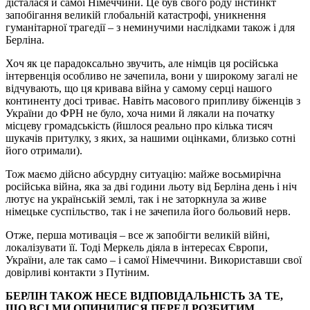
дісталася й самої Німеччини. Це був свого роду інстинкт
запобігання великій глобальній катастрофі, уникнення
гуманітарної трагедії – з неминучими наслідками також і для
Берліна.
Хоч як це парадоксально звучить, але німців ця російська
інтервенція особливо не зачепила, вони у широкому загалі не
відчувають, що ця кривава війна у самому серці нашого
континенту досі триває. Навіть масового припливу біженців з
України до ФРН не було, хоча ними й лякали на початку
місцеву громадськість (йшлося реально про кілька тисяч
шукачів притулку, з яких, за нашими оцінками, близько сотні
його отримали).
Тож маємо дійсно абсурдну ситуацію: майже восьмирічна
російська війна, яка за дві години льоту від Берліна день і ніч
лютує на українській землі, так і не заторкнула за живе
німецьке суспільство, так і не зачепила його больовий нерв.
Отже, перша мотивація – все ж запобігти великій війні,
локалізувати її. Тоді Меркель діяла в інтересах Європи,
України, але так само – і самої Німеччини. Використавши свої
довірливі контакти з Путіним.
БЕРЛІН ТАКОЖ НЕСЕ ВІДПОВІДАЛЬНІСТЬ ЗА ТЕ,
ЩО ВСІ МИ ОПИНИЛИСЯ ПЕРЕД РОЗБИТИМ