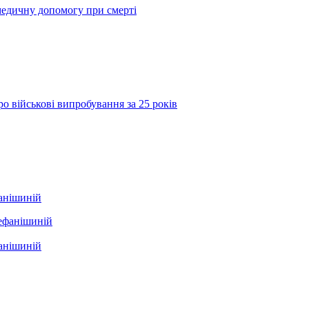
медичну допомогу при смерті
о військові випробування за 25 років
фанішиній
фанішиній