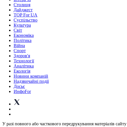
Столиця
Дайджест
TOP For UA
Суспiльство
Культура
Світ
Економіка
Політика
Війна
Спорт
Здоров'я
Технології
Аналітика
Екологія
Новини компаній
Надзвичайні події
Досьє
ИнфоFor
У разі повного або часткового передрукування матеріалів сайту 