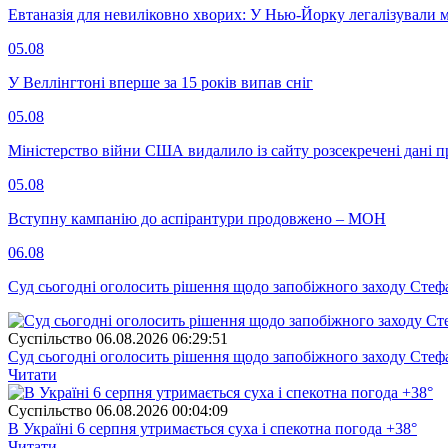
Евтаназія для невиліковно хворих: У Нью-Йорку легалізували 
05.08
У Веллінгтоні вперше за 15 років випав сніг
05.08
Міністерство війни США видалило із сайту розсекречені дані пр
05.08
Вступну кампанію до аспірантури продовжено – МОН
06.08
Суд сьогодні оголосить рішення щодо запобіжного заходу Сте
Суспiльство
06.08.2026 06:29:51
Суд сьогодні оголосить рішення щодо запобіжного заходу Сте
Читати
Суспiльство
06.08.2026 00:04:09
В Україні 6 серпня утримається суха і спекотна погода +38°
Читати