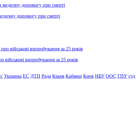
медичну допомогу при смерті
о військові випробування за 25 років
сс
Украина
ЕС
ДТП
Рада
Крым
Кабмин
Киев
НБУ
ООС
ГПУ
суд