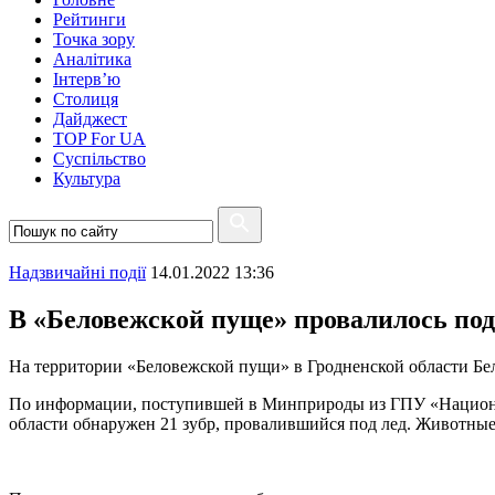
Рейтинги
Точка зору
Аналітика
Інтерв’ю
Столиця
Дайджест
TOP For UA
Суспiльство
Культура
Надзвичайні події
14.01.2022 13:36
В «Беловежской пуще» провалилось под 
На территории «Беловежской пущи» в Гродненской области Бела
По информации, поступившей в Минприроды из ГПУ «Национа
области обнаружен 21 зубр, провалившийся под лед. Животные