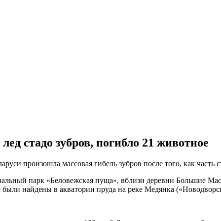
лед стадо зубров, погибло 21 животное
руси произошла массовая гибель зубров после того, как часть с
льный парк «Беловежская пуща», вблизи деревни Большие Мас
 были найдены в акватории пруда на реке Медянка («Новодворск