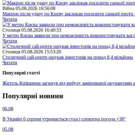
Війна
05.08.2026 16:56:08
Макрон після удару по Києву закликав посилити санкції проти 
Читати
Столиця
05.08.2026 16:40:33
У метро Києва заявили про неможливість використовувати ваго
Читати
Столиця
05.08.2026 15:53:20
Столичний call-центр ошукав інвесторів на понад 8,4 мільйона
Читати
Популярнi статтi
Житель Київщини загинув від вибуху замінованої окупантами 
Популярнi новини
06.08
В Україні 6 серпня утримається суха і спекотна погода +38°
05.08