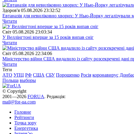
Здоров'я
05.08.2026 23:32:52
Евтаназія для невиліковно хворих: У Нью-Йорку легалізували 
Читати
Свiт
05.08.2026 23:03:34
У Веллінгтоні вперше за 15 років випав сніг
Читати
Свiт
05.08.2026 22:34:06
Міністерство війни США видалило із сайту розсекречені дані пр
Читати
Теги
АТО
УПЦ
РФ
США
СБУ
Порошенко
Росія
коронавирус
Донба
Польша
выборы
© Copyright
2001—2026
FORUA
. Редакція:
mail@for-ua.com
Головне
Рейтинги
Точка зору
Енергетика
Інтерв’ю