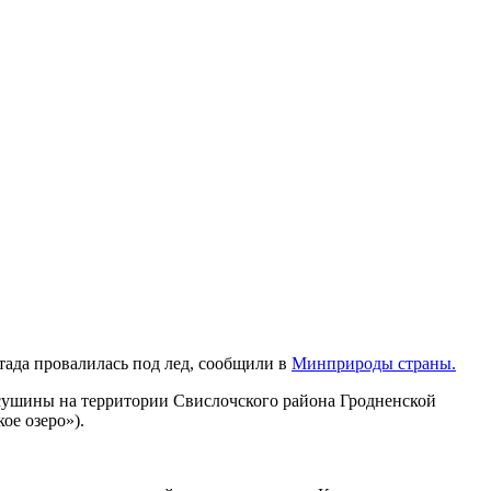
тада провалилась под лед, сообщили в
Минприроды страны.
ушины на территории Свислочского района Гродненской
ое озеро»).