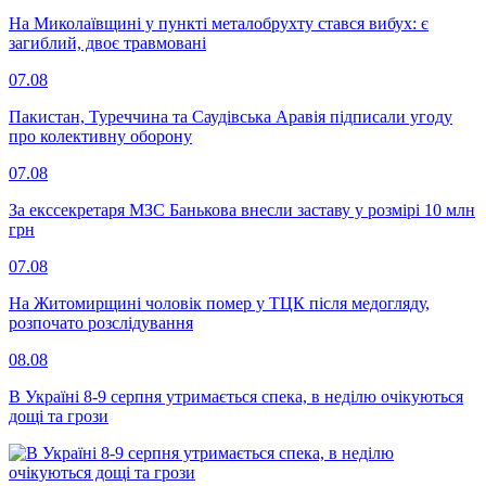
На Миколаївщині у пункті металобрухту стався вибух: є
загиблий, двоє травмовані
07.08
Пакистан, Туреччина та Саудівська Аравія підписали угоду
про колективну оборону
07.08
За екссекретаря МЗС Банькова внесли заставу у розмірі 10 млн
грн
07.08
На Житомирщині чоловік помер у ТЦК після медогляду,
розпочато розслідування
08.08
В Україні 8-9 серпня утримається спека, в неділю очікуються
дощі та грози