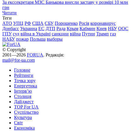
За екссекретаря МЗС Банькова внесли заставу у розмірі 10 млн
грн
Читати
Теги
АТО
УПЦ
РФ
США
СБУ
Порошенко
Росія
коронавирус
Донбасс
Украина
ЕС
ДТП
Рада
Крым
Кабмин
Киев
НБУ
ООС
ГПУ
суд
війна в Україні
санкции
війна
Путин
Трамп
газ
НАБУ
пожар
Польша
выборы
© Copyright
2001—2026
FORUA
. Редакція:
mail@for-ua.com
Головне
Рейтинги
Точка зору
Енергетика
Інтерв’ю
Столиця
Дайджест
TOP For UA
Суспiльство
Культура
Світ
Економіка