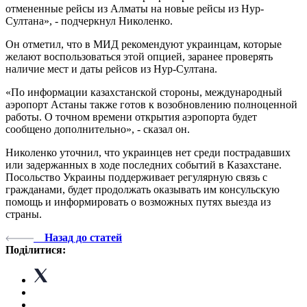
отмененные рейсы из Алматы на новые рейсы из Нур-
Султана», - подчеркнул Николенко.
Он отметил, что в МИД рекомендуют украинцам, которые
желают воспользоваться этой опцией, заранее проверять
наличие мест и даты рейсов из Нур-Султана.
«По информации казахстанской стороны, международный
аэропорт Астаны также готов к возобновлению полноценной
работы. О точном времени открытия аэропорта будет
сообщено дополнительно», - сказал он.
Николенко уточнил, что украинцев нет среди пострадавших
или задержанных в ходе последних событий в Казахстане.
Посольство Украины поддерживает регулярную связь с
гражданами, будет продолжать оказывать им консульскую
помощь и информировать о возможных путях выезда из
страны.
Назад до статей
Поділитися: