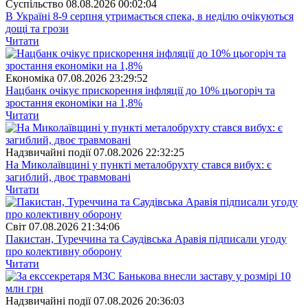
Суспiльство
08.08.2026 00:02:04
В Україні 8-9 серпня утримається спека, в неділю очікуються
дощі та грози
Читати
Економіка
07.08.2026 23:29:52
Нацбанк очікує прискорення інфляції до 10% цьогоріч та
зростання економіки на 1,8%
Читати
Надзвичайні події
07.08.2026 22:32:25
На Миколаївщині у пункті металобрухту стався вибух: є
загиблий, двоє травмовані
Читати
Свiт
07.08.2026 21:34:06
Пакистан, Туреччина та Саудівська Аравія підписали угоду
про колективну оборону
Читати
Надзвичайні події
07.08.2026 20:36:03