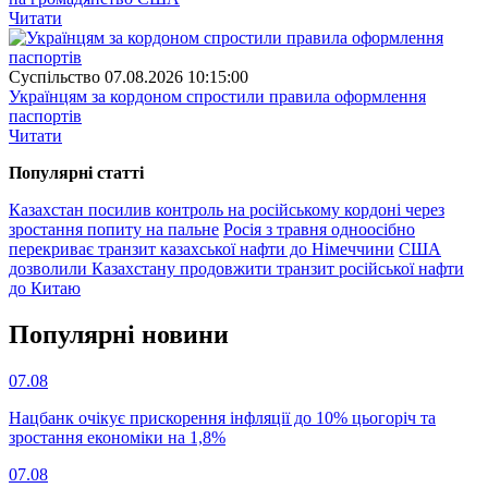
Читати
Суспiльство
07.08.2026 10:15:00
Українцям за кордоном спростили правила оформлення
паспортів
Читати
Популярнi статтi
Казахстан посилив контроль на російському кордоні через
зростання попиту на пальне
Росія з травня одноосібно
перекриває транзит казахської нафти до Німеччини
США
дозволили Казахстану продовжити транзит російської нафти
до Китаю
Популярнi новини
07.08
Нацбанк очікує прискорення інфляції до 10% цьогоріч та
зростання економіки на 1,8%
07.08