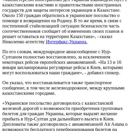
казахстанскими властями и правительствами иностранных
государств для защиты интересов украинцев в Казахстане.
Около 150 граждан обратились в украинское посольство о
помощи в возвращении на Родину. В то же время, в связи с
постепенной стабилизацией ситуации безопасности часть
соотечественников сообщает об изменениях своих планов и
решает оставаться на территории Казахстана», - сказал
Николенко агентству
Интерфакс-Украина.
По его словам, международное авиасообщение с Нур-
Султаном полностью восстановлено, за исключением
некоторых рейсов европейских авиакомпаний. «На 13 и 16
января запланированы регулярные рейсы в Киев, которыми
могут воспользоваться наши граждане», - добавил спикер.
Он указал, что восстанавливается также транспортное
сообщение, в том числе железнодорожное, между крупными
казахстанскими городами.
«Украинское посольство договорилось с казахстанской
железной дорогой о возможности приобретения групповых
билетов для граждан Украины, которые выразят желание
прибыть в Нур-Султан для дальнейшего вылета в Киев.
Дипломаты также договорились с авиакомпанией Air Astana о
возможности бесплатного перебронирования билетов на