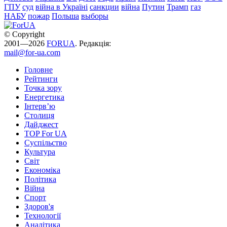
ГПУ
суд
війна в Україні
санкции
війна
Путин
Трамп
газ
НАБУ
пожар
Польша
выборы
© Copyright
2001—2026
FORUA
. Редакція:
mail@for-ua.com
Головне
Рейтинги
Точка зору
Енергетика
Інтерв’ю
Столиця
Дайджест
TOP For UA
Суспiльство
Культура
Світ
Економіка
Політика
Війна
Спорт
Здоров'я
Технології
Аналітика