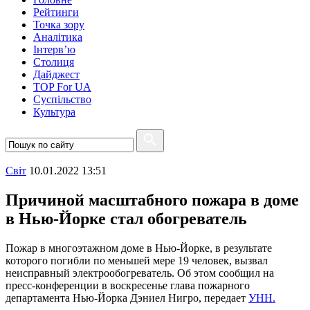
Рейтинги
Точка зору
Аналітика
Інтерв’ю
Столиця
Дайджест
TOP For UA
Суспiльство
Культура
Свiт
10.01.2022 13:51
Причиной масштабного пожара в доме
в Нью-Йорке стал обогреватель
Пожар в многоэтажном доме в Нью-Йорке, в результате
которого погибли по меньшей мере 19 человек, вызвал
неисправный электрообогреватель. Об этом сообщил на
пресс-конференции в воскресенье глава пожарного
департамента Нью-Йорка Дэниел Нигро, передает
УНН.