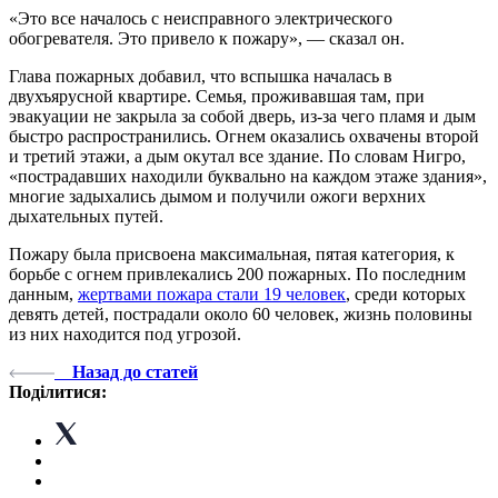
«Это все началось с неисправного электрического
обогревателя. Это привело к пожару», — сказал он.
Глава пожарных добавил, что вспышка началась в
двухъярусной квартире. Семья, проживавшая там, при
эвакуации не закрыла за собой дверь, из-за чего пламя и дым
быстро распространились. Огнем оказались охвачены второй
и третий этажи, а дым окутал все здание. По словам Нигро,
«пострадавших находили буквально на каждом этаже здания»,
многие задыхались дымом и получили ожоги верхних
дыхательных путей.
Пожару была присвоена максимальная, пятая категория, к
борьбе с огнем привлекались 200 пожарных. По последним
данным,
жертвами пожара стали 19 человек
, среди которых
девять детей, пострадали около 60 человек, жизнь половины
из них находится под угрозой.
Назад до статей
Поділитися: