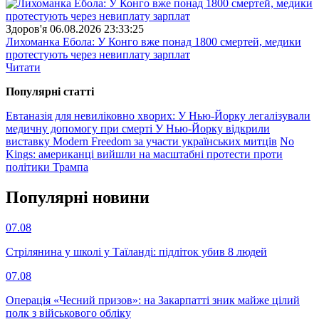
Здоров'я
06.08.2026 23:33:25
Лихоманка Ебола: У Конго вже понад 1800 смертей, медики
протестують через невиплату зарплат
Читати
Популярнi статтi
Евтаназія для невиліковно хворих: У Нью-Йорку легалізували
медичну допомогу при смерті
У Нью-Йорку відкрили
виставку Modern Freedom за участи українських митців
No
Kings: американці вийшли на масштабні протести проти
політики Трампа
Популярнi новини
07.08
Стрілянина у школі у Таїланді: підліток убив 8 людей
07.08
Операція «Чесний призов»: на Закарпатті зник майже цілий
полк з військового обліку