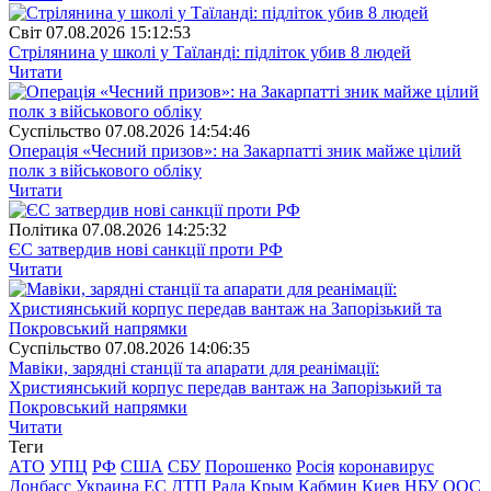
Свiт
07.08.2026 15:12:53
Стрілянина у школі у Таїланді: підліток убив 8 людей
Читати
Суспiльство
07.08.2026 14:54:46
Операція «Чесний призов»: на Закарпатті зник майже цілий
полк з військового обліку
Читати
Полiтика
07.08.2026 14:25:32
ЄС затвердив нові санкції проти РФ
Читати
Суспiльство
07.08.2026 14:06:35
Мавіки, зарядні станції та апарати для реанімації:
Християнський корпус передав вантаж на Запорізький та
Покровський напрямки
Читати
Теги
АТО
УПЦ
РФ
США
СБУ
Порошенко
Росія
коронавирус
Донбасс
Украина
ЕС
ДТП
Рада
Крым
Кабмин
Киев
НБУ
ООС