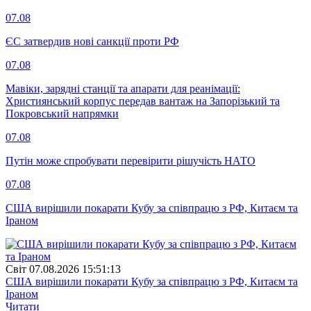
07.08
ЄС затвердив нові санкції проти РФ
07.08
Мавіки, зарядні станції та апарати для реанімації:
Християнський корпус передав вантаж на Запорізький та
Покровський напрямки
07.08
Путін може спробувати перевірити рішучість НАТО
07.08
США вирішили покарати Кубу за співпрацю з РФ, Китаєм та
Іраном
Свiт
07.08.2026 15:51:13
США вирішили покарати Кубу за співпрацю з РФ, Китаєм та
Іраном
Читати