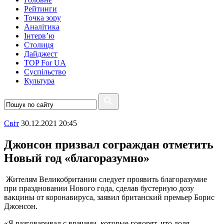
Рейтинги
Точка зору
Аналітика
Інтерв’ю
Столиця
Дайджест
TOP For UA
Суспiльство
Культура
Свiт
30.12.2021 20:45
Джонсон призвал сограждан отметить
Новый год «благоразумно»
Жителям Великобритании следует проявить благоразумие
при праздновании Нового года, сделав бустерную дозу
вакцины от коронавируса, заявил британский премьер Борис
Джонсон.
«Я разговаривал с врачами, которые говорят, что доля