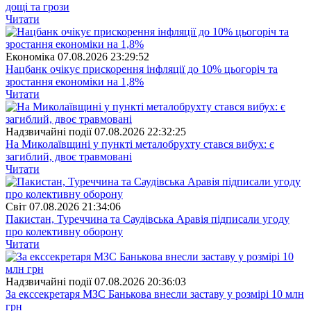
дощі та грози
Читати
Економіка
07.08.2026 23:29:52
Нацбанк очікує прискорення інфляції до 10% цьогоріч та
зростання економіки на 1,8%
Читати
Надзвичайні події
07.08.2026 22:32:25
На Миколаївщині у пункті металобрухту стався вибух: є
загиблий, двоє травмовані
Читати
Свiт
07.08.2026 21:34:06
Пакистан, Туреччина та Саудівська Аравія підписали угоду
про колективну оборону
Читати
Надзвичайні події
07.08.2026 20:36:03
За екссекретаря МЗС Банькова внесли заставу у розмірі 10 млн
грн