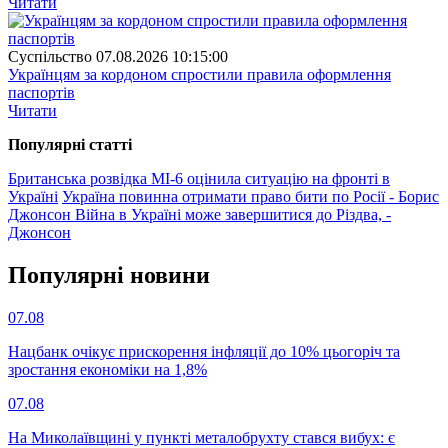
Читати
Суспiльство
07.08.2026 10:15:00
Українцям за кордоном спростили правила оформлення
паспортів
Читати
Популярнi статтi
Британська розвідка МІ-6 оцінила ситуацію на фронті в
Україні
Україна повинна отримати право бити по Росії - Борис
Джонсон
Війна в Україні може завершитися до Різдва, -
Джонсон
Популярнi новини
07.08
Нацбанк очікує прискорення інфляції до 10% цьогоріч та
зростання економіки на 1,8%
07.08
На Миколаївщині у пункті металобрухту стався вибух: є