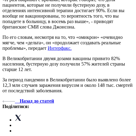
пациентов, которые не получили бустерную дозу, в
отделениях интенсивной терапии достигает 90%. Если вы
вообще не вакцинированы, то вероятность того, что вы
попадете в больницу, в восемь раз выше», - приводят
британские СМИ слова Джонсона.
По его словам, несмотря на то, что «омикрон» «очевидно
мягче, чем «дельта», он «продолжает создавать реальные
проблемы», передает
Интерфакс.
В Великобритании двумя дозами вакцины привито 82%
населения, бустерную дозу получили 57% жителей страны
старше 12 лет.
За период пандемии в Великобритании было выявлено более
12,3 млн случаев заражения вирусом и около 148 тыс. смертей
от последствий заболевания.
Назад до статей
Поділитися: