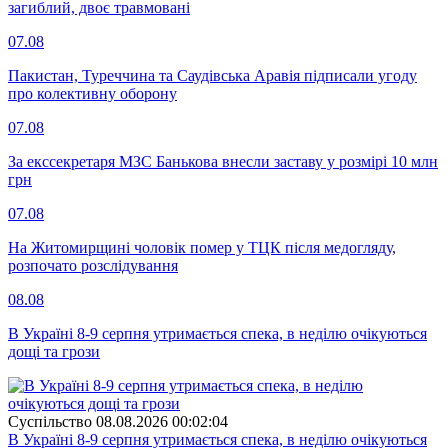
загиблий, двоє травмовані
07.08
Пакистан, Туреччина та Саудівська Аравія підписали угоду
про колективну оборону
07.08
За екссекретаря МЗС Банькова внесли заставу у розмірі 10 млн
грн
07.08
На Житомирщині чоловік помер у ТЦК після медогляду,
розпочато розслідування
08.08
В Україні 8-9 серпня утримається спека, в неділю очікуються
дощі та грози
Суспiльство
08.08.2026 00:02:04
В Україні 8-9 серпня утримається спека, в неділю очікуються