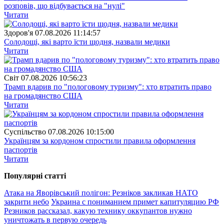
розповів, що відбувається на "нулі"
Читати
Здоров'я
07.08.2026 11:14:57
Солодощі, які варто їсти щодня, назвали медики
Читати
Свiт
07.08.2026 10:56:23
Трамп вдарив по "пологовому туризму": хто втратить право
на громадянство США
Читати
Суспiльство
07.08.2026 10:15:00
Українцям за кордоном спростили правила оформлення
паспортів
Читати
Популярнi статтi
Атака на Яворівський полігон: Резніков закликав НАТО
закрити небо
Украина с пониманием примет капитуляцию РФ
Резников рассказал, какую технику оккупантов нужно
уничтожать в первую очередь