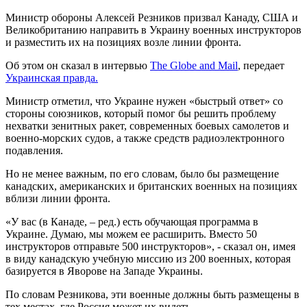
Министр обороны Алексей Резников призвал Канаду, США и
Великобританию направить в Украину военных инструкторов
и разместить их на позициях возле линии фронта.
Об этом он сказал в интервью
The Globe and Mail
, передает
Украинская правда.
Министр отметил, что Украине нужен «быстрый ответ» со
стороны союзников, который помог бы решить проблему
нехватки зенитных ракет, современных боевых самолетов и
военно-морских судов, а также средств радиоэлектронного
подавления.
Но не менее важным, по его словам, было бы размещение
канадских, американских и британских военных на позициях
вблизи линии фронта.
«У вас (в Канаде, – ред.) есть обучающая программа в
Украине. Думаю, мы можем ее расширить. Вместо 50
инструкторов отправьте 500 инструкторов», - сказал он, имея
в виду канадскую учебную миссию из 200 военных, которая
базируется в Яворове на Западе Украины.
По словам Резникова, эти военные должны быть размещены в
тех местах, где Россия может их видеть.