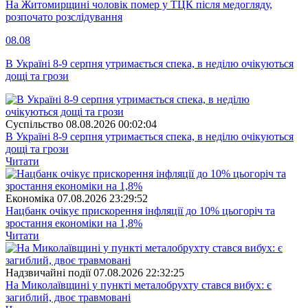
На Житомирщині чоловік помер у ТЦК після медогляду,
розпочато розслідування
08.08
В Україні 8-9 серпня утримається спека, в неділю очікуються
дощі та грози
Суспiльство
08.08.2026 00:02:04
В Україні 8-9 серпня утримається спека, в неділю очікуються
дощі та грози
Читати
Економіка
07.08.2026 23:29:52
Нацбанк очікує прискорення інфляції до 10% цьогоріч та
зростання економіки на 1,8%
Читати
Надзвичайні події
07.08.2026 22:32:25
На Миколаївщині у пункті металобрухту стався вибух: є
загиблий, двоє травмовані