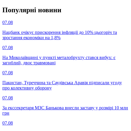
Популярнi новини
07.08
Нацбанк очікує прискорення інфляції до 10% цьогоріч та
зростання економіки на 1,8%
07.08
На Миколаївщині у пункті металобрухту стався вибух: є
загиблий, двоє травмовані
07.08
Пакистан, Туреччина та Саудівська Аравія підписали угоду
про колективну оборону
07.08
За екссекретаря МЗС Банькова внесли заставу у розмірі 10 млн
грн
07.08