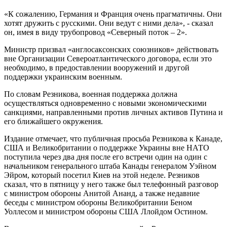
«К сожалению, Германия и Франция очень прагматичны. Они
хотят дружить с русскими. Они ведут с ними дела», - сказал
он, имея в виду трубопровод «Северный поток – 2».
Министр призвал «англосаксонских союзников» действовать
вне Организации Североатлантического договора, если это
необходимо, в предоставлении вооружений и другой
поддержки украинским военным.
По словам Резникова, военная поддержка должна
осуществляться одновременно с новыми экономическими
санкциями, направленными против личных активов Путина и
его ближайшего окружения.
Издание отмечает, что публичная просьба Резникова к Канаде,
США и Великобритании о поддержке Украины вне НАТО
поступила через два дня после его встречи один на один с
начальником генерального штаба Канады генералом Уэйном
Эйром, который посетил Киев на этой неделе. Резников
сказал, что в пятницу у него также был телефонный разговор
с министром обороны Анитой Ананд, а также недавние
беседы с министром обороны Великобритании Беном
Уоллесом и министром обороны США Ллойдом Остином.