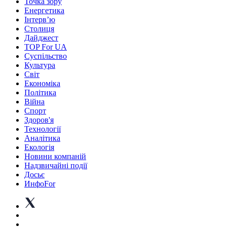
Точка зору
Енергетика
Інтерв’ю
Столиця
Дайджест
TOP For UA
Суспiльство
Культура
Світ
Економіка
Політика
Війна
Спорт
Здоров'я
Технології
Аналітика
Екологія
Новини компаній
Надзвичайні події
Досьє
ИнфоFor