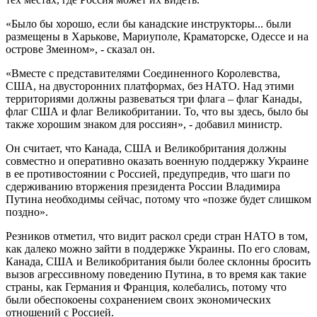
«Было бы хорошо, если бы канадские инструкторы... были
размещены в Харькове, Мариуполе, Краматорске, Одессе и на
острове Змеином», - сказал он.
«Вместе с представителями Соединенного Королевства,
США, на двусторонних платформах, без НАТО. Над этими
территориями должны развеваться три флага – флаг Канады,
флаг США и флаг Великобритании. То, что вы здесь, было бы
также хорошим знаком для россиян», - добавил министр.
Он считает, что Канада, США и Великобритания должны
совместно и оперативно оказать военную поддержку Украине
в ее противостоянии с Россией, предупредив, что шаги по
сдерживанию вторжения президента России Владимира
Путина необходимы сейчас, потому что «позже будет слишком
поздно».
Резников отметил, что видит раскол среди стран НАТО в том,
как далеко можно зайти в поддержке Украины. По его словам,
Канада, США и Великобритания были более склонны бросить
вызов агрессивному поведению Путина, в то время как такие
страны, как Германия и Франция, колебались, потому что
были обеспокоены сохранением своих экономических
отношений с Россией.