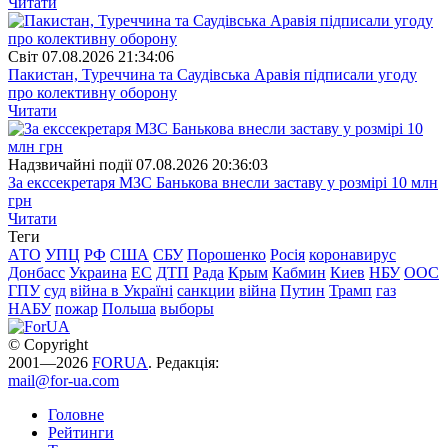
Читати
Свiт
07.08.2026 21:34:06
Пакистан, Туреччина та Саудівська Аравія підписали угоду
про колективну оборону
Читати
Надзвичайні події
07.08.2026 20:36:03
За екссекретаря МЗС Банькова внесли заставу у розмірі 10 млн
грн
Читати
Теги
АТО
УПЦ
РФ
США
СБУ
Порошенко
Росія
коронавирус
Донбасс
Украина
ЕС
ДТП
Рада
Крым
Кабмин
Киев
НБУ
ООС
ГПУ
суд
війна в Україні
санкции
війна
Путин
Трамп
газ
НАБУ
пожар
Польша
выборы
© Copyright
2001—2026
FORUA
. Редакція:
mail@for-ua.com
Головне
Рейтинги