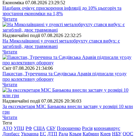
Економіка
07.08.2026 23:29:52
Нацбанк очікує прискорення інфляції до 10% цьогоріч та
зростання економіки на 1,8%
Читати
Надзвичайні події
07.08.2026 22:32:25
На Миколаївщині у пункті металобрухту стався вибух: є
загиблий, двоє травмовані
Читати
Свiт
07.08.2026 21:34:06
Пакистан, Туреччина та Саудівська Аравія підписали угоду
про колективну оборону
Читати
Надзвичайні події
07.08.2026 20:36:03
За екссекретаря МЗС Банькова внесли заставу у розмірі 10 млн
грн
Читати
Теги
АТО
УПЦ
РФ
США
СБУ
Порошенко
Росія
коронавирус
Донбасс
Украина
ЕС
ДТП
Рада
Крым
Кабмин
Киев
НБУ
ООС