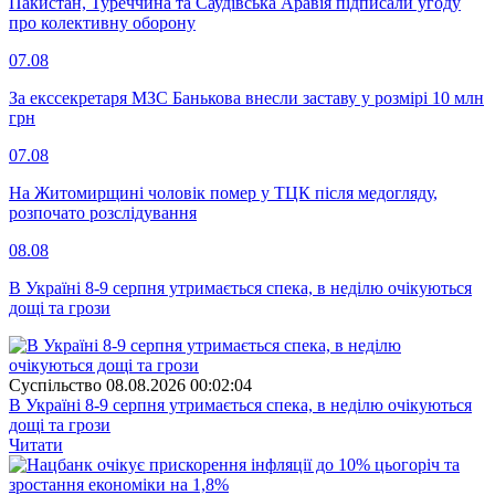
Пакистан, Туреччина та Саудівська Аравія підписали угоду
про колективну оборону
07.08
За екссекретаря МЗС Банькова внесли заставу у розмірі 10 млн
грн
07.08
На Житомирщині чоловік помер у ТЦК після медогляду,
розпочато розслідування
08.08
В Україні 8-9 серпня утримається спека, в неділю очікуються
дощі та грози
Суспiльство
08.08.2026 00:02:04
В Україні 8-9 серпня утримається спека, в неділю очікуються
дощі та грози
Читати