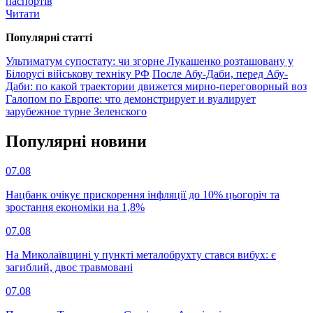
паспортів
Читати
Популярнi статтi
Ультиматум супостату: чи згорне Лукашенко розташовану у
Білорусі військову техніку РФ
После Абу-Даби, перед Абу-
Даби: по какой траектории движется мирно-переговорный воз
Галопом по Европе: что демонстрирует и вуалирует
зарубежное турне Зеленского
Популярнi новини
07.08
Нацбанк очікує прискорення інфляції до 10% цьогоріч та
зростання економіки на 1,8%
07.08
На Миколаївщині у пункті металобрухту стався вибух: є
загиблий, двоє травмовані
07.08