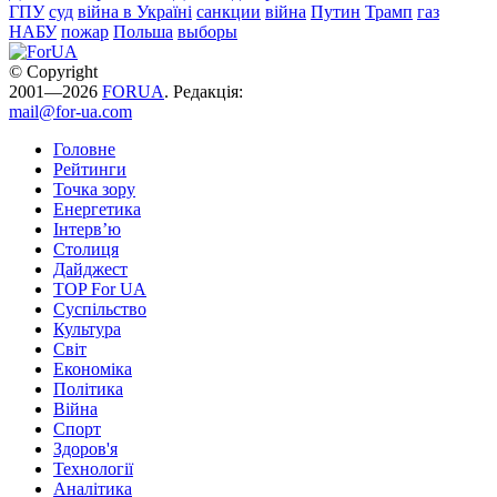
ГПУ
суд
війна в Україні
санкции
війна
Путин
Трамп
газ
НАБУ
пожар
Польша
выборы
© Copyright
2001—2026
FORUA
. Редакція:
mail@for-ua.com
Головне
Рейтинги
Точка зору
Енергетика
Інтерв’ю
Столиця
Дайджест
TOP For UA
Суспiльство
Культура
Світ
Економіка
Політика
Війна
Спорт
Здоров'я
Технології
Аналітика