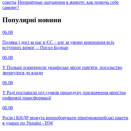
советы
Неприятные ощущения в животе: как помочь себе
самому?
Популярнi новини
06.08
Поляки і досі за нас в ЄС – але за умови виконання всіх
вступних вимог, – Посол Боднар
06.08
У Польщі осквернили українське місце пам'яти, посольство
звернулося до влади
06.08
У Раді поставили під сумнів процедуру призначення міністра
цифрової трансформації
06.08
Росія і КНДР можуть випробовувати північнокорейські ракети
в ударах по Україні - ISW