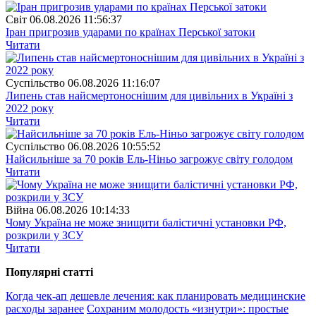
Свiт
06.08.2026 11:56:37
Іран пригрозив ударами по країнах Перської затоки
Читати
Суспiльство
06.08.2026 11:16:07
Липень став найсмертоноснішим для цивільних в Україні з
2022 року
Читати
Суспiльство
06.08.2026 10:55:52
Найсильніше за 70 років Ель-Ніньо загрожує світу голодом
Читати
Війна
06.08.2026 10:14:33
Чому Україна не може знищити балістичні установки РФ,
розкрили у ЗСУ
Читати
Популярнi статтi
Когда чек-ап дешевле лечения: как планировать медицинские
расходы заранее
Сохраним молодость «изнутри»: простые