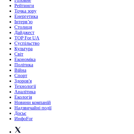
Головне
Рейтинги
Точка зору
Енергетика
Інтерв’ю
Столиця
Дайджест
TOP For UA
Суспiльство
Культура
Світ
Економіка
Політика
Війна
Спорт
Здоров'я
Технології
Аналітика
Екологія
Новини компаній
Надзвичайні події
Досьє
ИнфоFor