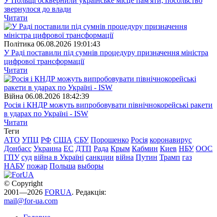
У Польщі осквернили українське місце пам'яти, посольство
звернулося до влади
Читати
Полiтика
06.08.2026 19:01:43
У Раді поставили під сумнів процедуру призначення міністра
цифрової трансформації
Читати
Війна
06.08.2026 18:42:39
Росія і КНДР можуть випробовувати північнокорейські ракети
в ударах по Україні - ISW
Читати
Теги
АТО
УПЦ
РФ
США
СБУ
Порошенко
Росія
коронавирус
Донбасс
Украина
ЕС
ДТП
Рада
Крым
Кабмин
Киев
НБУ
ООС
ГПУ
суд
війна в Україні
санкции
війна
Путин
Трамп
газ
НАБУ
пожар
Польша
выборы
© Copyright
2001—2026
FORUA
. Редакція:
mail@for-ua.com