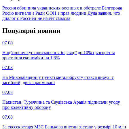
Россия обвинила украинских военных в обстреле Белгорода
Росію вигнали з Ради ООН з прав людини
Дуда заявил, что
диалог с Россией не имеет смысла
Популярнi новини
07.08
Нацбанк очікує прискорення інфляції до 10% цьогоріч та
зростання економіки на 1,8%
07.08
На Миколаївщині у пункті металобрухту стався вибух: є
загиблий, двоє травмовані
07.08
Пакистан, Туреччина та Саудівська Аравія підписали угоду
про колективну оборону
07.08
За екссекретаря МЗС Банькова внесли заставу у розмірі 10 млн