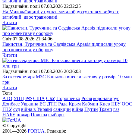
Надзвичайні події
07.08.2026 22:32:25
На Миколаївщині у пункті металобрухту стався вибух: є
загиблий, двоє травмовані
Читати
Свiт
07.08.2026 21:34:06
Пакистан, Туреччина та Саудівська Аравія підписали угоду
про колективну оборону
Читати
Надзвичайні події
07.08.2026 20:36:03
За екссекретаря МЗС Банькова внесли заставу у розмірі 10 млн
грн
Читати
Теги
АТО
УПЦ
РФ
США
СБУ
Порошенко
Росія
коронавирус
Донбасс
Украина
ЕС
ДТП
Рада
Крым
Кабмин
Киев
НБУ
ООС
ГПУ
суд
війна в Україні
санкции
війна
Путин
Трамп
газ
НАБУ
пожар
Польша
выборы
© Copyright
2001—2026
FORUA
. Редакція: