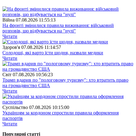
Війна
07.08.2026 11:55:13
На фронті змінилися правила виживання: військовий
розповів, що відбувається на "нулі"
Читати
Здоров'я
07.08.2026 11:14:57
Солодощі, які варто їсти щодня, назвали медики
Читати
Свiт
07.08.2026 10:56:23
Трамп вдарив по "пологовому туризму": хто втратить право
на громадянство США
Читати
Суспiльство
07.08.2026 10:15:00
Українцям за кордоном спростили правила оформлення
паспортів
Читати
Популярнi статтi