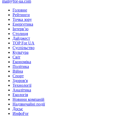
mail@for-ua.com
Головне
Рейтинги
Точка зору
Енергетика
Інтерв’ю
Столиця
Дайджест
TOP For UA
Суспiльство
Культура
Світ
Економіка
Політика
Війна
Спорт
Здоров'я
Технології
Аналітика
Екологія
Новини компаній
Надзвичайні події
Досьє
ИнфоFor