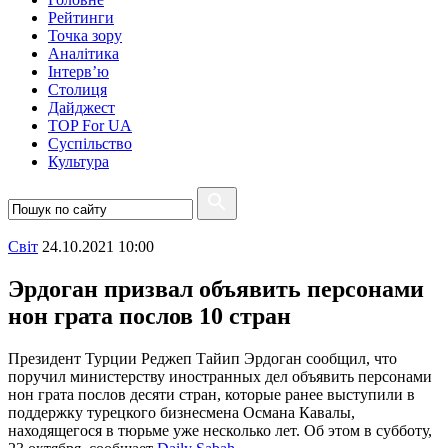
Рейтинги
Точка зору
Аналітика
Інтерв’ю
Столиця
Дайджест
TOP For UA
Суспiльство
Культура
Свiт
24.10.2021 10:00
Эрдоган призвал объявить персонами
нон грата послов 10 стран
Президент Турции Реджеп Тайип Эрдоган сообщил, что
поручил министерству иностранных дел объявить персонами
нон грата послов десяти стран, которые ранее выступили в
поддержку турецкого бизнесмена Османа Кавалы,
находящегося в тюрьме уже несколько лет. Об этом в субботу,