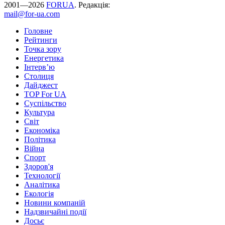
2001—2026
FORUA
. Редакція:
mail@for-ua.com
Головне
Рейтинги
Точка зору
Енергетика
Інтерв’ю
Столиця
Дайджест
TOP For UA
Суспiльство
Культура
Світ
Економіка
Політика
Війна
Спорт
Здоров'я
Технології
Аналітика
Екологія
Новини компаній
Надзвичайні події
Досьє