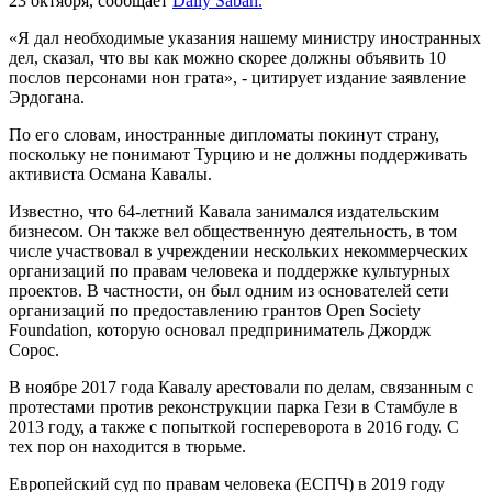
23 октября, сообщает
Daily Sabah.
«Я дал необходимые указания нашему министру иностранных
дел, сказал, что вы как можно скорее должны объявить 10
послов персонами нон грата», - цитирует издание заявление
Эрдогана.
По его словам, иностранные дипломаты покинут страну,
поскольку не понимают Турцию и не должны поддерживать
активиста Османа Кавалы.
Известно, что 64-летний Кавала занимался издательским
бизнесом. Он также вел общественную деятельность, в том
числе участвовал в учреждении нескольких некоммерческих
организаций по правам человека и поддержке культурных
проектов. В частности, он был одним из основателей сети
организаций по предоставлению грантов Open Society
Foundation, которую основал предприниматель Джордж
Сорос.
В ноябре 2017 года Кавалу арестовали по делам, связанным с
протестами против реконструкции парка Гези в Стамбуле в
2013 году, а также с попыткой госпереворота в 2016 году. С
тех пор он находится в тюрьме.
Европейский суд по правам человека (ЕСПЧ) в 2019 году