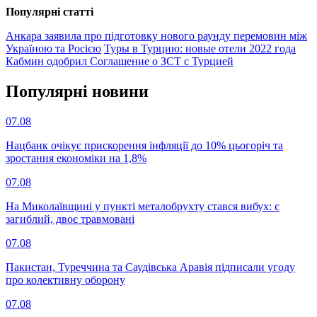
Популярнi статтi
Анкара заявила про підготовку нового раунду перемовин між
Україною та Росією
Туры в Турцию: новые отели 2022 года
Кабмин одобрил Соглашение о ЗСТ с Турцией
Популярнi новини
07.08
Нацбанк очікує прискорення інфляції до 10% цьогоріч та
зростання економіки на 1,8%
07.08
На Миколаївщині у пункті металобрухту стався вибух: є
загиблий, двоє травмовані
07.08
Пакистан, Туреччина та Саудівська Аравія підписали угоду
про колективну оборону
07.08