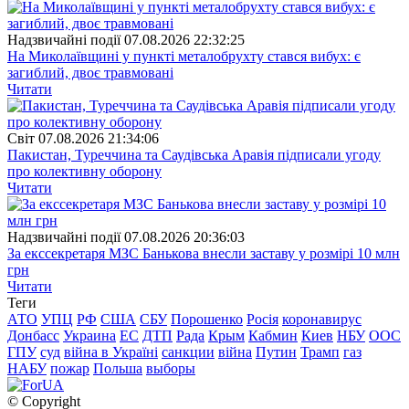
Надзвичайні події
07.08.2026 22:32:25
На Миколаївщині у пункті металобрухту стався вибух: є
загиблий, двоє травмовані
Читати
Свiт
07.08.2026 21:34:06
Пакистан, Туреччина та Саудівська Аравія підписали угоду
про колективну оборону
Читати
Надзвичайні події
07.08.2026 20:36:03
За екссекретаря МЗС Банькова внесли заставу у розмірі 10 млн
грн
Читати
Теги
АТО
УПЦ
РФ
США
СБУ
Порошенко
Росія
коронавирус
Донбасс
Украина
ЕС
ДТП
Рада
Крым
Кабмин
Киев
НБУ
ООС
ГПУ
суд
війна в Україні
санкции
війна
Путин
Трамп
газ
НАБУ
пожар
Польша
выборы
© Copyright