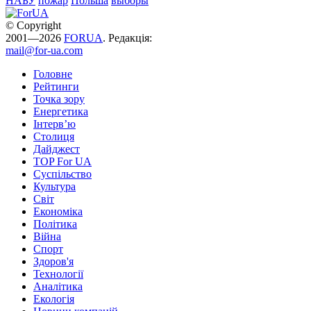
НАБУ
пожар
Польша
выборы
© Copyright
2001—2026
FORUA
. Редакція:
mail@for-ua.com
Головне
Рейтинги
Точка зору
Енергетика
Інтерв’ю
Столиця
Дайджест
TOP For UA
Суспiльство
Культура
Світ
Економіка
Політика
Війна
Спорт
Здоров'я
Технології
Аналітика
Екологія