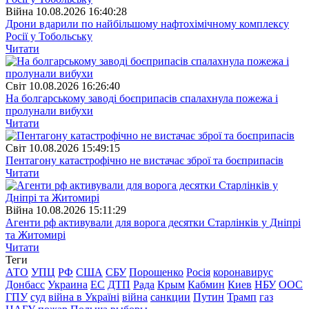
Війна
10.08.2026 16:40:28
Дрони вдарили по найбільшому нафтохімічному комплексу
Росії у Тобольську
Читати
Свiт
10.08.2026 16:26:40
На болгарському заводі боєприпасів спалахнула пожежа і
пролунали вибухи
Читати
Свiт
10.08.2026 15:49:15
Пентагону катастрофічно не вистачає зброї та боєприпасів
Читати
Війна
10.08.2026 15:11:29
Агенти рф активували для ворога десятки Старлінків у Дніпрі
та Житомирі
Читати
Теги
АТО
УПЦ
РФ
США
СБУ
Порошенко
Росія
коронавирус
Донбасс
Украина
ЕС
ДТП
Рада
Крым
Кабмин
Киев
НБУ
ООС
ГПУ
суд
війна в Україні
війна
санкции
Путин
Трамп
газ