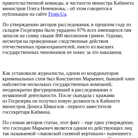
правительственной команды, в частности министра Кабинета
министров Олега Немчинова, - об этом говорится в
публикации на сайте
From-Ua
.
По утверждению авторов расследования, в прошлом году из
складов Госрезерва было украдено 97% всех имеющихся там
запасов на сумму свыше 800 миллионов гривен. Однако,
несмотря на проведенные следственные действия
отечественных правоохранителей, никто из высших
государственных чиновников не понес за это наказания.
Как установили журналисты, одним из координаторов
криминальных схем был Константин Марьевич, бывший член
набсоветов нескольких государственных компаний,
неоднократно фигурировавший в расследованиях о
незаконной деятельности. После скандала с кражами
из Госрезерва он получил новую должность в Кабинете
министров Дениса Шмыгаля - первого заместителя
госсекретаря Кабмина.
По словам авторов статьи, этот факт – еще одно утверждение,
что господин Марьевич является одним из действующих лиц
так называемой «львовской схемной вертикали» нынешнего