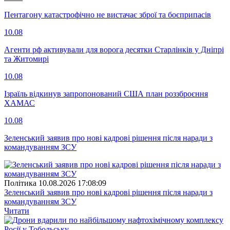
Пентагону катастрофічно не вистачає зброї та боєприпасів
10.08
Агенти рф активували для ворога десятки Старлінків у Дніпрі
та Житомирі
10.08
Ізраїль відкинув запропонований США план роззброєння
ХАМАС
10.08
Зеленський заявив про нові кадрові рішення після наради з
командуванням ЗСУ
Полiтика
10.08.2026 17:08:09
Зеленський заявив про нові кадрові рішення після наради з
командуванням ЗСУ
Читати