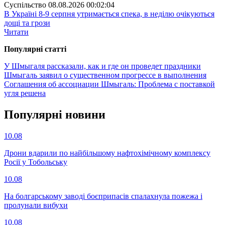
Суспiльство
08.08.2026 00:02:04
В Україні 8-9 серпня утримається спека, в неділю очікуються
дощі та грози
Читати
Популярнi статтi
У Шмыгаля рассказали, как и где он проведет праздники
Шмыгаль заявил о существенном прогрессе в выполнения
Соглашения об ассоциации
Шмыгаль: Проблема с поставкой
угля решена
Популярнi новини
10.08
Дрони вдарили по найбільшому нафтохімічному комплексу
Росії у Тобольську
10.08
На болгарському заводі боєприпасів спалахнула пожежа і
пролунали вибухи
10.08