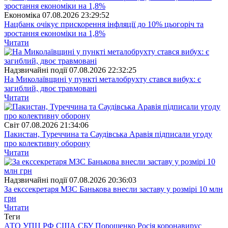
Економіка
07.08.2026 23:29:52
Нацбанк очікує прискорення інфляції до 10% цьогоріч та
зростання економіки на 1,8%
Читати
Надзвичайні події
07.08.2026 22:32:25
На Миколаївщині у пункті металобрухту стався вибух: є
загиблий, двоє травмовані
Читати
Свiт
07.08.2026 21:34:06
Пакистан, Туреччина та Саудівська Аравія підписали угоду
про колективну оборону
Читати
Надзвичайні події
07.08.2026 20:36:03
За екссекретаря МЗС Банькова внесли заставу у розмірі 10 млн
грн
Читати
Теги
АТО
УПЦ
РФ
США
СБУ
Порошенко
Росія
коронавирус