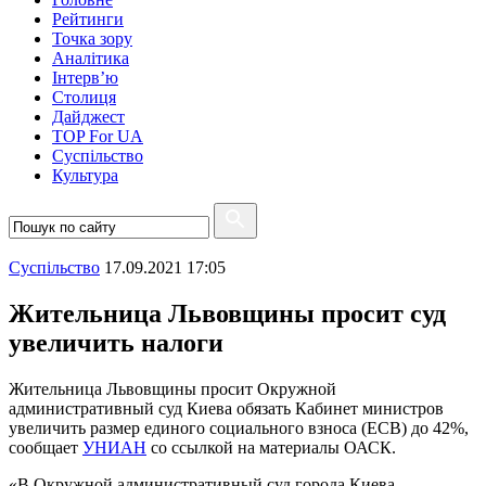
Рейтинги
Точка зору
Аналітика
Інтерв’ю
Столиця
Дайджест
TOP For UA
Суспiльство
Культура
Суспiльство
17.09.2021 17:05
Жительница Львовщины просит суд
увеличить налоги
Жительница Львовщины просит Окружной
административный суд Киева обязать Кабинет министров
увеличить размер единого социального взноса (ЕСВ) до 42%,
сообщает
УНИАН
со ссылкой на материалы ОАСК.
«В Окружной административный суд города Киева