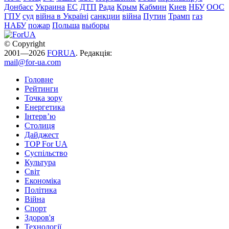
Донбасс
Украина
ЕС
ДТП
Рада
Крым
Кабмин
Киев
НБУ
ООС
ГПУ
суд
війна в Україні
санкции
війна
Путин
Трамп
газ
НАБУ
пожар
Польша
выборы
© Copyright
2001—2026
FORUA
. Редакція:
mail@for-ua.com
Головне
Рейтинги
Точка зору
Енергетика
Інтерв’ю
Столиця
Дайджест
TOP For UA
Суспiльство
Культура
Світ
Економіка
Політика
Війна
Спорт
Здоров'я
Технології