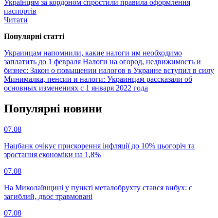
Українцям за кордоном спростили правила оформлення
паспортів
Читати
Популярнi статтi
Украинцам напомнили, какие налоги им необходимо
заплатить до 1 февраля
Налоги на огород, недвижимость и
бизнес: Закон о повышении налогов в Украине вступил в силу
Минималка, пенсии и налоги: Украинцам рассказали об
основных изменениях с 1 января 2022 года
Популярнi новини
07.08
Нацбанк очікує прискорення інфляції до 10% цьогоріч та
зростання економіки на 1,8%
07.08
На Миколаївщині у пункті металобрухту стався вибух: є
загиблий, двоє травмовані
07.08