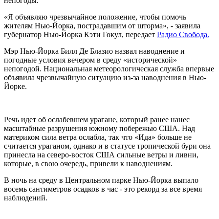
непогоды.
«Я объявляю чрезвычайное положение, чтобы помочь
жителям Нью-Йорка, пострадавшим от шторма», - заявила
губернатор Нью-Йорка Кэти Гокул, передает
Радио Свобода.
Мэр Нью-Йорка Билл Де Блазио назвал наводнение и
погодные условия вечером в среду «исторической»
непогодой. Национальная метеорологическая служба впервые
объявила чрезвычайную ситуацию из-за наводнения в Нью-
Йорке.
Речь идет об ослабевшем урагане, который ранее нанес
масштабные разрушения южному побережью США. Над
материком сила ветра ослабла, так что «Ида» больше не
считается ураганом, однако и в статусе тропической бури она
принесла на северо-восток США сильные ветры и ливни,
которые, в свою очередь, привели к наводнениям.
В ночь на среду в Центральном парке Нью-Йорка выпало
восемь сантиметров осадков в час - это рекорд за все время
наблюдений.