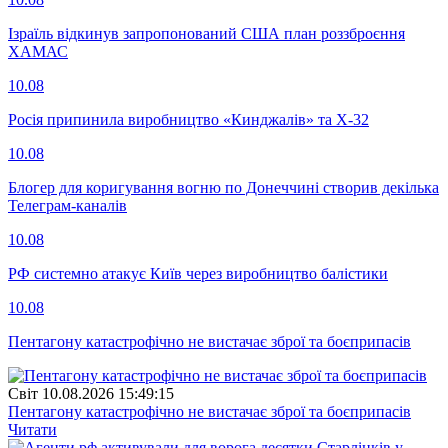
Ізраїль відкинув запропонований США план роззброєння
ХАМАС
10.08
Росія припинила виробництво «Кинджалів» та Х-32
10.08
Блогер для коригування вогню по Донеччині створив декілька
Телеграм-каналів
10.08
РФ системно атакує Київ через виробництво балістики
10.08
Пентагону катастрофічно не вистачає зброї та боєприпасів
Свiт
10.08.2026 15:49:15
Пентагону катастрофічно не вистачає зброї та боєприпасів
Читати