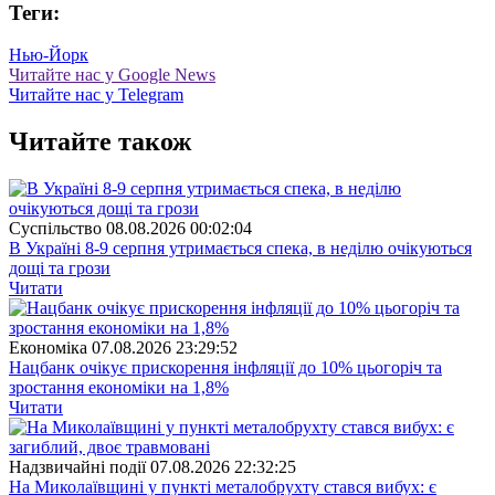
Теги:
Нью-Йорк
Читайте нас у Google News
Читайте нас у Telegram
Читайте також
Суспiльство
08.08.2026 00:02:04
В Україні 8-9 серпня утримається спека, в неділю очікуються
дощі та грози
Читати
Економіка
07.08.2026 23:29:52
Нацбанк очікує прискорення інфляції до 10% цьогоріч та
зростання економіки на 1,8%
Читати
Надзвичайні події
07.08.2026 22:32:25
На Миколаївщині у пункті металобрухту стався вибух: є