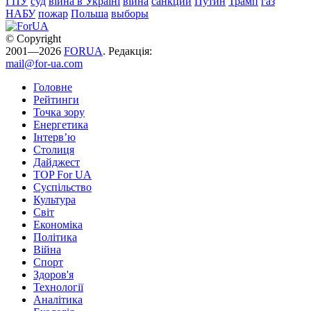
ГПУ
суд
війна в Україні
війна
санкции
Путин
Трамп
газ
НАБУ
пожар
Польша
выборы
© Copyright
2001—2026
FORUA
. Редакція:
mail@for-ua.com
Головне
Рейтинги
Точка зору
Енергетика
Інтерв’ю
Столиця
Дайджест
TOP For UA
Суспiльство
Культура
Світ
Економіка
Політика
Війна
Спорт
Здоров'я
Технології
Аналітика