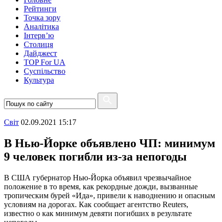
Рейтинги
Точка зору
Аналітика
Інтерв’ю
Столиця
Дайджест
TOP For UA
Суспiльство
Культура
Свiт
02.09.2021 15:17
В Нью-Йорке объявлено ЧП: минимум
9 человек погибли из-за непогоды
В США губернатор Нью-Йорка объявил чрезвычайное
положение в то время, как рекордные дожди, вызванные
тропическим бурей «Ида», привели к наводнению и опасным
условиям на дорогах. Как сообщает агентство Reuters,
известно о как минимум девяти погибших в результате