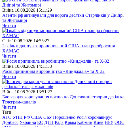
Війна
10.08.2026 15:11:29
Агенти рф активували для ворога десятки Старлінків у Дніпрі
та Житомирі
Читати
Свiт
10.08.2026 14:55:27
Ізраїль відкинув запропонований США план роззброєння
ХАМАС
Читати
Війна
10.08.2026 14:11:33
Росія припинила виробництво «Кинджалів» та Х-32
Читати
Війна
10.08.2026 13:51:27
Блогер для коригування вогню по Донеччині створив декілька
Телеграм-каналів
Читати
Теги
АТО
УПЦ
РФ
США
СБУ
Порошенко
Росія
коронавирус
Донбасс
Украина
ЕС
ДТП
Рада
Крым
Кабмин
Киев
НБУ
ООС