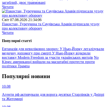
загиблий, двоє травмовані
Читати
Свiт
07.08.2026 21:34:06
Пакистан, Туреччина та Саудівська Аравія підписали угоду
про колективну оборону
Читати
Популярнi статтi
Евтаназія для невиліковно хворих: У Нью-Йорку легалізували
медичну допомогу при смерті
У Нью-Йорку відкрили
виставку Modern Freedom за участи українських митців
No
Kings: американці вийшли на масштабні протести проти
політики Трампа
Популярнi новини
10.08
Агенти рф активували для ворога десятки Старлінків у Дніпрі
та Житомирі
10.08