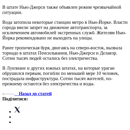
В штате Нью-Джерси также объявлен режим чрезвычайной
ситуации.
Вода затопила некоторые станции метро в Нью-Йорке. Власти
города ввели запрет на движение автотранспорта, за
исключением автомобилей экстренных служб. Жителям Нью-
Йорка рекомендовано не выходить на улицы.
Ранее тропическая буря, двигаясь на северо-восток, вызвала
торнадо в штатах Пенсильвания, Нью-Джерси и Делавэр.
Сотни тысяч людей остались без электричества.
В Луизиане и других южных штатах, на которые ураган
обрушился первым, погибли по меньшей мере 10 человек,
пострадала инфраструктура. Сотни тысяч жителей, по-
прежнему остаются без электричества и воды.
Назад до статей
Поділитися: