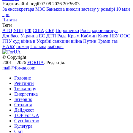
Надзвичайні події
07.08.2026 20:36:03
За екссекретаря МЗС Банькова внесли заставу у розмірі 10 млн
грн
Читати
Теги
АТО
УПЦ
РФ
США
СБУ
Порошенко
Росія
коронавирус
Донбасс
Украина
ЕС
ДТП
Рада
Крым
Кабмин
Киев
НБУ
ООС
ГПУ
суд
війна в Україні
санкции
війна
Путин
Трамп
газ
НАБУ
пожар
Польша
выборы
© Copyright
2001—2026
FORUA
. Редакція:
mail@for-ua.com
Головне
Рейтинги
Точка зору
Енергетика
Інтерв’ю
Столиця
Дайджест
TOP For UA
Суспiльство
Культура
Світ