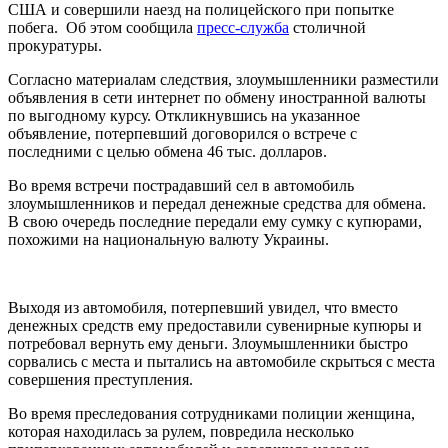
США и совершили наезд на полицейского при попытке
побега. Об этом сообщила
пресс-служба
столичной
прокуратуры.
Согласно материалам следствия, злоумышленники разместили
объявления в сети интернет по обмену иностранной валюты
по выгодному курсу. Откликнувшись на указанное
объявление, потерпевший договорился о встрече с
последними с целью обмена 46 тыс. долларов.
Во время встречи пострадавший сел в автомобиль
злоумышленников и передал денежные средства для обмена.
В свою очередь последние передали ему сумку с купюрами,
похожими на национальную валюту Украины.
Выходя из автомобиля, потерпевший увидел, что вместо
денежных средств ему предоставили сувенирные купюры и
потребовал вернуть ему деньги. Злоумышленники быстро
сорвались с места и пытались на автомобиле скрыться с места
совершения преступления.
Во время преследования сотрудниками полиции женщина,
которая находилась за рулем, повредила несколько