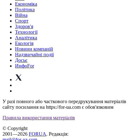
Економіка
Політика
Війна
Спорт
Здоров'я
Технології
Аналітика
Екологія
Новини компаній
Надзвичайні події
Досьє
ИнфоFor
У разі повного або часткового передрукування матеріалів
сайту посилання на https://for-ua.com є обов'язковим
Правила використання матеріалів
© Copyright
2001—2026
FORUA
. Редакція:
mail@for-ua.com