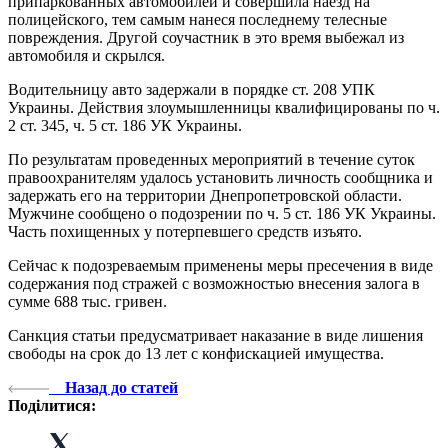
припаркованных автомобилей и совершила наезд на
полицейского, тем самым нанеся последнему телесные
повреждения. Другой соучастник в это время выбежал из
автомобиля и скрылся.
Водительницу авто задержали в порядке ст. 208 УПК
Украины. Действия злоумышленницы квалифицированы по ч.
2 ст. 345, ч. 5 ст. 186 УК Украины.
По результатам проведенных мероприятий в течение суток
правоохранителям удалось установить личность сообщника и
задержать его на территории Днепропетровской области.
Мужчине сообщено о подозрении по ч. 5 ст. 186 УК Украины.
Часть похищенных у потерпевшего средств изъято.
Сейчас к подозреваемым применены меры пресечения в виде
содержания под стражей с возможностью внесения залога в
сумме 688 тыс. гривен.
Санкция статьи предусматривает наказание в виде лишения
свободы на срок до 13 лет с конфискацией имущества.
Назад до статей
Поділитися: