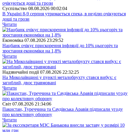
Суспiльство
08.08.2026 00:02:04
В Україні 8-9 серпня утримається спека, в неділю очікуються
дощі та грози
Читати
Економіка
07.08.2026 23:29:52
Нацбанк очікує прискорення інфляції до 10% цьогоріч та
зростання економіки на 1,8%
Читати
Надзвичайні події
07.08.2026 22:32:25
На Миколаївщині у пункті металобрухту стався вибух: є
загиблий, двоє травмовані
Читати
Свiт
07.08.2026 21:34:06
Пакистан, Туреччина та Саудівська Аравія підписали угоду
про колективну оборону
Читати