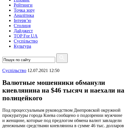
Рейтинги
Точка зору
Аналітика
Інтерв’ю
Столиця
Дайджест
TOP For UA
Суспiльство
Культура
Суспiльство
12.07.2021 12:50
Валютные мошенники обманули
киевлянина на $46 тысяч и наехали на
полицейкого
Под процессуальным руководством Днепровской окружной
прокуратуры города Киева сообщено о подозрении мужчине
и женщине, которые под предлогом обмена валют завладели
денежными средствами киевлянина в сумме 46 тыс. долларов