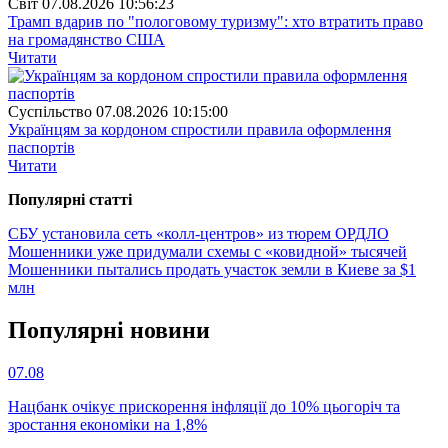
Свiт
07.08.2026 10:56:23
Трамп вдарив по "пологовому туризму": хто втратить право
на громадянство США
Читати
Суспiльство
07.08.2026 10:15:00
Українцям за кордоном спростили правила оформлення
паспортів
Читати
Популярнi статтi
СБУ установила сеть «колл-центров» из тюрем ОРДЛО
Мошенники уже придумали схемы с «ковидной» тысячей
Мошенники пытались продать участок земли в Киеве за $1
млн
Популярнi новини
07.08
Нацбанк очікує прискорення інфляції до 10% цьогоріч та
зростання економіки на 1,8%