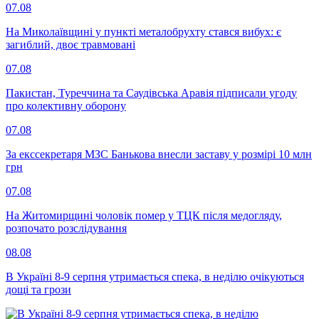
07.08
На Миколаївщині у пункті металобрухту стався вибух: є
загиблий, двоє травмовані
07.08
Пакистан, Туреччина та Саудівська Аравія підписали угоду
про колективну оборону
07.08
За екссекретаря МЗС Банькова внесли заставу у розмірі 10 млн
грн
07.08
На Житомирщині чоловік помер у ТЦК після медогляду,
розпочато розслідування
08.08
В Україні 8-9 серпня утримається спека, в неділю очікуються
дощі та грози