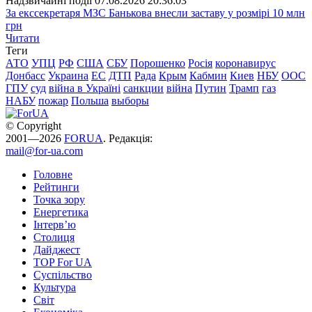
Надзвичайні події
07.08.2026 20:36:03
За екссекретаря МЗС Банькова внесли заставу у розмірі 10 млн
грн
Читати
Теги
АТО
УПЦ
РФ
США
СБУ
Порошенко
Росія
коронавирус
Донбасс
Украина
ЕС
ДТП
Рада
Крым
Кабмин
Киев
НБУ
ООС
ГПУ
суд
війна в Україні
санкции
війна
Путин
Трамп
газ
НАБУ
пожар
Польша
выборы
© Copyright
2001—2026
FORUA
. Редакція:
mail@for-ua.com
Головне
Рейтинги
Точка зору
Енергетика
Інтерв’ю
Столиця
Дайджест
TOP For UA
Суспiльство
Культура
Світ