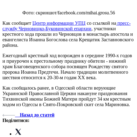
Фото: скриншот/facebook.com/mihai.grosu.56
Как сообщает
Центр информации УПЦ
со ссылкой на
пресс-
службу Черновицко-Буковинской епархии
, участники
крестного хода прошли из Черновцов в монастырь апостола и
евангелиста Иоанна Богослова села Крещатик Заставновского
района.
Ежегодный крестный ход возрожден в середине 1990-х годов
и приурочен к престольному празднику обители - нижний
храм Благовещенского собора посвящен Рождеству святого
пророка Иоанна Предтечи. Начало традиции молитвенного
шествия относится к 20-30-м годам ХХ века.
Как сообщалось ранее, в Одесской области верующие
Украинской Православной Церкви накануне празднования
Тихвинской иконы Божией Матери пройдут 34 км крестным
ходом из Одессы в Свято-Покровский скит села Мариновка.
Назад до статей
Поділитися: