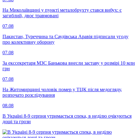
На Миколаївщині у пункті металобрухту стався вибух: є
загиблий, двоє травмовані
07.08
Пакистан, Туреччина та Саудівська Аравія підписали угоду
про колективну оборону
07.08
За екссекретаря МЗС Банькова внесли заставу у розмірі 10 млн
грн
07.08
На Житомирщині чоловік помер у ТЦК після медогляду,
розпочато розслідування
08.08
В Україні 8-9 серпня утримається спека, в неділю очікуються
дощі та грози