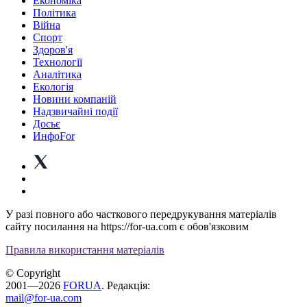
Економіка
Політика
Війна
Спорт
Здоров'я
Технології
Аналітика
Екологія
Новини компаній
Надзвичайні події
Досьє
ИнфоFor
У разі повного або часткового передрукування матеріалів
сайту посилання на https://for-ua.com є обов'язковим
Правила використання матеріалів
© Copyright
2001—2026
FORUA
. Редакція:
mail@for-ua.com