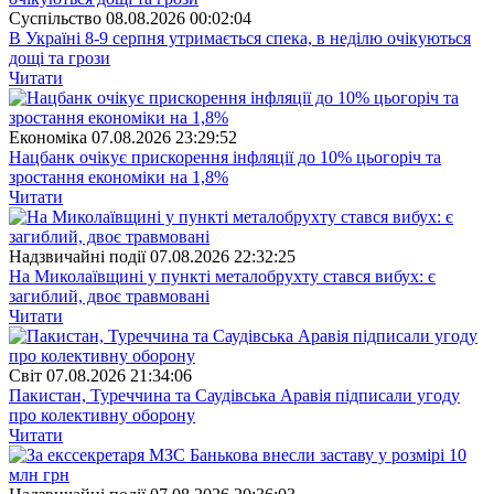
Суспiльство
08.08.2026 00:02:04
В Україні 8-9 серпня утримається спека, в неділю очікуються
дощі та грози
Читати
Економіка
07.08.2026 23:29:52
Нацбанк очікує прискорення інфляції до 10% цьогоріч та
зростання економіки на 1,8%
Читати
Надзвичайні події
07.08.2026 22:32:25
На Миколаївщині у пункті металобрухту стався вибух: є
загиблий, двоє травмовані
Читати
Свiт
07.08.2026 21:34:06
Пакистан, Туреччина та Саудівська Аравія підписали угоду
про колективну оборону
Читати