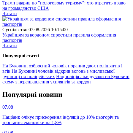
Трамп вдарив по "пологовому туризму": хто втратить право
на громадянство США
Читати
Суспiльство
07.08.2026 10:15:00
Українцям за кордоном спростили правила оформлення
паспортів
Читати
Популярнi статтi
На Буковині озброєний чоловік поранив двох поліціянтів і
втік
На Буковині чоловік відкрив вогонь з мисливської
рушниці по поліцейських
Нацполіція ліквідували на Буковині
схему з переправлення ухилянтів за кордон
Популярнi новини
07.08
Нацбанк очікує прискорення інфляції до 10% цьогоріч та
зростання економіки на 1,8%
07.08