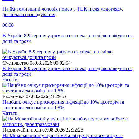
На Житомирщині чоловік помер у ТЦК після медогляду,
розпочато розслідування
08.08
В Україні 8-9 серпня утримається спека, в неділю очікуються
дощі та грози
Суспiльство
08.08.2026 00:02:04
В Україні 8-9 серпня утримається спека, в неділю очікуються
дощі та грози
Читати
Економіка
07.08.2026 23:29:52
Нацбанк очікує прискорення інфляції до 10% цьогоріч та
зростання економіки на 1,8%
Читати
Надзвичайні події
07.08.2026 22:32:25
На Миколаївщині у пункті металобрухту стався вибух: є