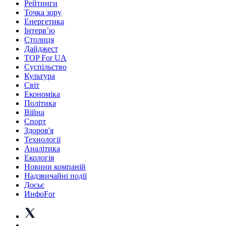
Рейтинги
Точка зору
Енергетика
Інтерв’ю
Столиця
Дайджест
TOP For UA
Суспiльство
Культура
Світ
Економіка
Політика
Війна
Спорт
Здоров'я
Технології
Аналітика
Екологія
Новини компаній
Надзвичайні події
Досьє
ИнфоFor