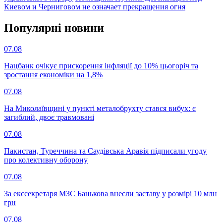
Киевом и Черниговом не означает прекращения огня
Популярнi новини
07.08
Нацбанк очікує прискорення інфляції до 10% цьогоріч та
зростання економіки на 1,8%
07.08
На Миколаївщині у пункті металобрухту стався вибух: є
загиблий, двоє травмовані
07.08
Пакистан, Туреччина та Саудівська Аравія підписали угоду
про колективну оборону
07.08
За екссекретаря МЗС Банькова внесли заставу у розмірі 10 млн
грн
07.08