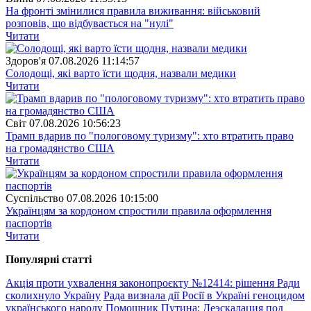
На фронті змінилися правила виживання: військовий
розповів, що відбувається на "нулі"
Читати
Здоров'я
07.08.2026 11:14:57
Солодощі, які варто їсти щодня, назвали медики
Читати
Свiт
07.08.2026 10:56:23
Трамп вдарив по "пологовому туризму": хто втратить право
на громадянство США
Читати
Суспiльство
07.08.2026 10:15:00
Українцям за кордоном спростили правила оформлення
паспортів
Читати
Популярнi статтi
Акція проти ухвалення законопроєкту №12414: рішення Ради
сколихнуло Україну
Рада визнала дії Росії в Україні геноцидом
українського народу
Помощник Путина: Деэскалация под