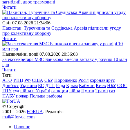
загиблий, двоє травмовані
Читати
Свiт
07.08.2026 21:34:06
Пакистан, Туреччина та Саудівська Аравія підписали угоду
про колективну оборону
Читати
Надзвичайні події
07.08.2026 20:36:03
За екссекретаря МЗС Банькова внесли заставу у розмірі 10 млн
грн
Читати
Теги
АТО
УПЦ
РФ
США
СБУ
Порошенко
Росія
коронавирус
Донбасс
Украина
ЕС
ДТП
Рада
Крым
Кабмин
Киев
НБУ
ООС
ГПУ
суд
війна в Україні
санкции
війна
Путин
Трамп
газ
НАБУ
пожар
Польша
выборы
© Copyright
2001—2026
FORUA
. Редакція:
mail@for-ua.com
Головне