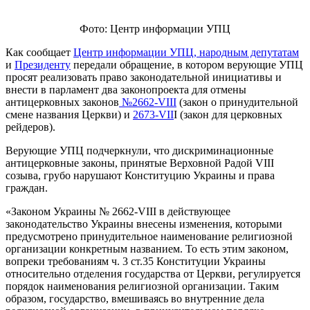
Фото: Центр информации УПЦ
Как сообщает
Центр информации УПЦ,
народным депутатам
и
Президенту
передали обращение, в котором верующие УПЦ
просят реализовать право законодательной инициативы и
внести в парламент два законопроекта для отмены
антицерковных законов
№2662-VIII
(закон о принудительной
смене названия Церкви) и
2673-VII
I (закон для церковных
рейдеров).
Верующие УПЦ подчеркнули, что дискриминационные
антицерковные законы, принятые Верховной Радой VIII
созыва, грубо нарушают Конституцию Украины и права
граждан.
«Законом Украины № 2662-VIII в действующее
законодательство Украины внесены изменения, которыми
предусмотрено принудительное наименование религиозной
организации конкретным названием. То есть этим законом,
вопреки требованиям ч. 3 ст.35 Конституции Украины
относительно отделения государства от Церкви, регулируется
порядок наименования религиозной организации. Таким
образом, государство, вмешиваясь во внутренние дела