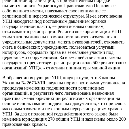
религиозной организации, в принудительном порядке
пытается лишить Украинскую Православную Церковь ее
собственного имени, навязывает свое понимание ее
религиозной и иерархической структуры. Из-за этого закона
УПЦ находится под постоянным давлением органов
государственной власти, ее религиозным общинам,
отказывают в регистрации. Религиозные организации УПЦ
этим законом лишены возможности вносить изменения в
учредительные документы, менять руководителей, открывать
счета в банковских учреждениях, пользоваться услугами
нотариусов, оформлять права на земельные участки под
церковными сооружениями. За время действия этого закона
государство препятствует регистрации около 500 религиозных
организаций УПЦ», - отметили инициаторы мирной акции.
В обращении верующие УПЦ подчеркнули, что Законом
Украины № 2673-VIII введены нормы, которыми установлена
процедура изменения подчиненности религиозных
организаций, в результате чего легализована незаконная
практика смены юрисдикции религиозных организаций на
основе использования поддельных документов, что привело к
массовым захватам и незаконным перерегистрациям храмов
УПЦ. За два с половиной года действия этого закона была
изменена юрисдикция 270 общин УПЦ и захвачены около 200
православных храмов.