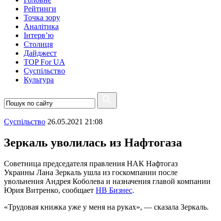
Рейтинги
Точка зору
Аналітика
Інтерв’ю
Столиця
Дайджест
TOP For UA
Суспiльство
Культура
Суспiльство
26.05.2021 21:08
Зеркаль уволилась из Нафтогаза
Советница председателя правления НАК Нафтогаз
Украины Лана Зеркаль ушла из госкомпании после
увольнения Андрея Коболева и назначения главой компании
Юрия Витренко, сообщает
НВ Бизнес
.
«Трудовая книжка уже у меня на руках», — сказала Зеркаль.