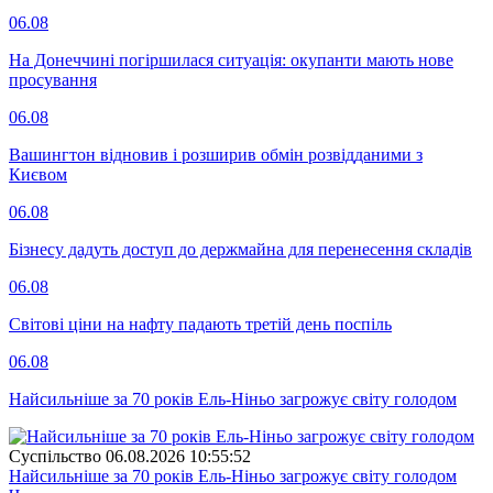
06.08
На Донеччині погіршилася ситуація: окупанти мають нове
просування
06.08
Вашингтон відновив і розширив обмін розвідданими з
Києвом
06.08
Бізнесу дадуть доступ до держмайна для перенесення складів
06.08
Світові ціни на нафту падають третій день поспіль
06.08
Найсильніше за 70 років Ель-Ніньо загрожує світу голодом
Суспiльство
06.08.2026 10:55:52
Найсильніше за 70 років Ель-Ніньо загрожує світу голодом