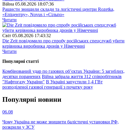
Війна
05.08.2026 18:07:36
Рашисти знищили склади та логістичні центри Rozetka,
«Епіцентру», Novus і «Сільпо»
Читати
Свiт
05.08.2026 17:43:32
Die Zeit повідомило про спробу російських спецслужб убити
керівника виробника дронів у Німеччині
Читати
Популярнi статтi
Комбінований удар по газових об’єктах України: 5 загиблих,
десятки поранених
Війна забрала життя 312 співробітників
"Нафтогазу України"
В Україні запустили 1,4 ГВт
розподіленої газової генерації з початку року
Популярнi новини
06.08
Чому Україна не може знищити балістичні установки РФ,
розкрили у ЗСУ