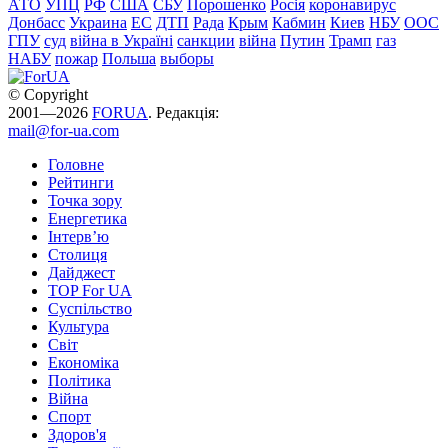
АТО
УПЦ
РФ
США
СБУ
Порошенко
Росія
коронавирус
Донбасс
Украина
ЕС
ДТП
Рада
Крым
Кабмин
Киев
НБУ
ООС
ГПУ
суд
війна в Україні
санкции
війна
Путин
Трамп
газ
НАБУ
пожар
Польша
выборы
© Copyright
2001—2026
FORUA
. Редакція:
mail@for-ua.com
Головне
Рейтинги
Точка зору
Енергетика
Інтерв’ю
Столиця
Дайджест
TOP For UA
Суспiльство
Культура
Світ
Економіка
Політика
Війна
Спорт
Здоров'я