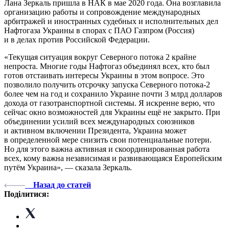
Лана Зеркаль пришла в НАК в мае 2020 года. Она возглавила
организацию работы и сопровождение международных
арбитражей и иностранных судебных и исполнительных дел
Нафтогаза Украины в спорах с ПАО Газпром (Россия)
и в делах против Российской Федерации.
«Текущая ситуация вокруг Северного потока 2 крайне
непроста. Многие годы Нафтогаз объединял всех, кто был
готов отстаивать интересы Украины в этом вопросе. Это
позволило получить отсрочку запуска Северного потока-2
более чем на год и сохранило Украине почти 3 млрд долларов
дохода от газотранспортной системы. Я искренне верю, что
сейчас окно возможностей для Украины ещё не закрыто. При
объединении усилий всех международных союзников
и активном включении Президента, Украина может
в определенной мере снизить свои потенциальные потери.
Но для этого важна активная и скоординированная работа
всех, кому важна независимая и развивающаяся Европейским
путём Украина», — сказала Зеркаль.
Назад до статей
Поділитися: