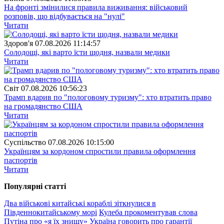
На фронті змінилися правила виживання: військовий
розповів, що відбувається на "нулі"
Читати
Здоров'я
07.08.2026 11:14:57
Солодощі, які варто їсти щодня, назвали медики
Читати
Свiт
07.08.2026 10:56:23
Трамп вдарив по "пологовому туризму": хто втратить право
на громадянство США
Читати
Суспiльство
07.08.2026 10:15:00
Українцям за кордоном спростили правила оформлення
паспортів
Читати
Популярнi статтi
Два військові китайські кораблі зіткнулися в
Південнокитайському морі
Кулеба прокоментував слова
Путіна про «я їх знищу»
Україна говорить про гарантії