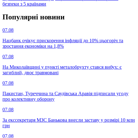
безпеки з 5 країнами
Популярнi новини
07.08
Нацбанк очікує прискорення інфляції до 10% цьогоріч та
зростання економіки на 1,8%
07.08
На Миколаївщині у пункті металобрухту стався вибух: є
загиблий, двоє травмовані
07.08
Пакистан, Туреччина та Саудівська Аравія підписали угоду
про колективну оборону
07.08
За екссекретаря МЗС Банькова внесли заставу у розмірі 10 млн
грн
07.08