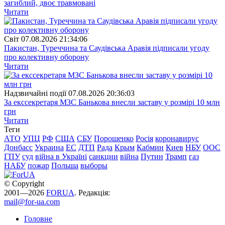
загиблий, двоє травмовані
Читати
Свiт
07.08.2026 21:34:06
Пакистан, Туреччина та Саудівська Аравія підписали угоду
про колективну оборону
Читати
Надзвичайні події
07.08.2026 20:36:03
За екссекретаря МЗС Банькова внесли заставу у розмірі 10 млн
грн
Читати
Теги
АТО
УПЦ
РФ
США
СБУ
Порошенко
Росія
коронавирус
Донбасс
Украина
ЕС
ДТП
Рада
Крым
Кабмин
Киев
НБУ
ООС
ГПУ
суд
війна в Україні
санкции
війна
Путин
Трамп
газ
НАБУ
пожар
Польша
выборы
© Copyright
2001—2026
FORUA
. Редакція:
mail@for-ua.com
Головне