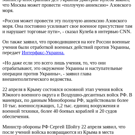
что Москва может провести «ползучую аннексию» Азовского
моря.
«Россия может провести эту ползучую аннексию Азовского
моря. Она постоянно усиливает свое военное присутствие там
и нарушает торговые пути», - сказал Кулеба в интервью CNN.
Он также заявил, что проводившиеся на юге России военные
учения были отработкой военных действий против Украины,
передает
Интерфакс-Украина.
«Но даже если это всего лишь учения, то, что они
отрабатывают, это окружение Украины и наступательные
операции против Украины», - заявил глава
внешнеполитического ведомства.
22 апреля в Крыму состоялся основной этап учения войск
Южного военного округа и Воздушно-десантных войск РФ. В
маневрах, по данным Минобороны РФ, задействовали более
10 тыс. военнослужащих, 1,2 тыс. единиц вооружения и
военной техники, более 40 боевых кораблей и 20 судов
обеспечения.
Министр обороны РФ Сергей Шойгу 22 апреля заявил, что
после учений войска возвращаются из Крыма в места