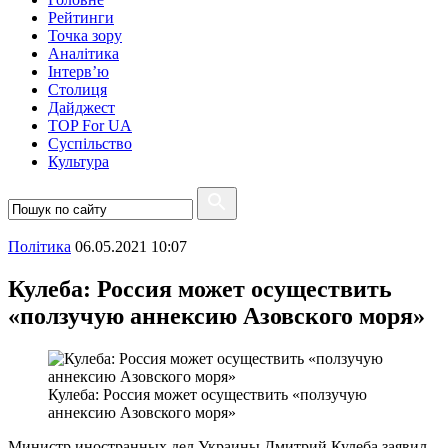
Рейтинги
Точка зору
Аналітика
Інтерв’ю
Столиця
Дайджест
TOP For UA
Суспiльство
Культура
Полiтика
06.05.2021 10:07
Кулеба: Россия может осуществить
«ползучую аннексию Азовского моря»
Кулеба: Россия может осуществить «ползучую
аннексию Азовского моря»
Министр иностранных дел Украины Дмитрий Кулеба заявил,