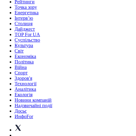
Рейтинги
Точка зору
Енергетика
Інтерв’ю
Столиця
Дайджест
TOP For UA
Суспiльство
Культура
Світ
Економіка
Політика
Війна
Спорт
Здоров'я
Технології
Аналітика
Екологія
Новини компаній
Надзвичайні події
Досьє
ИнфоFor