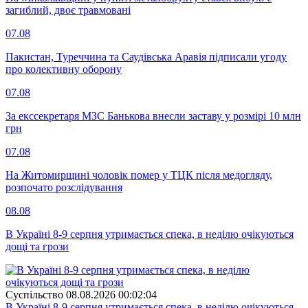
загиблий, двоє травмовані
07.08
Пакистан, Туреччина та Саудівська Аравія підписали угоду
про колективну оборону
07.08
За екссекретаря МЗС Банькова внесли заставу у розмірі 10 млн
грн
07.08
На Житомирщині чоловік помер у ТЦК після медогляду,
розпочато розслідування
08.08
В Україні 8-9 серпня утримається спека, в неділю очікуються
дощі та грози
Суспiльство
08.08.2026 00:02:04
В Україні 8-9 серпня утримається спека, в неділю очікуються