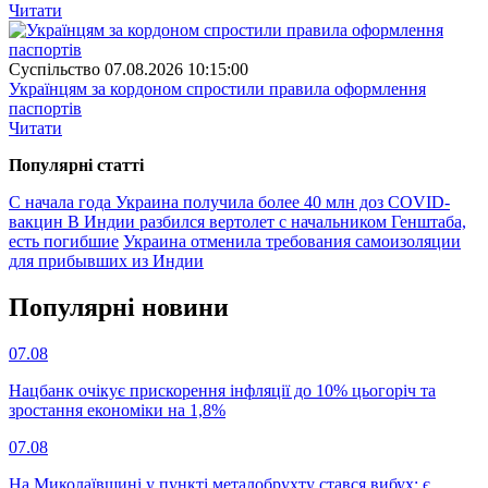
Читати
Суспiльство
07.08.2026 10:15:00
Українцям за кордоном спростили правила оформлення
паспортів
Читати
Популярнi статтi
С начала года Украина получила более 40 млн доз COVID-
вакцин
В Индии разбился вертолет с начальником Генштаба,
есть погибшие
Украина отменила требования самоизоляции
для прибывших из Индии
Популярнi новини
07.08
Нацбанк очікує прискорення інфляції до 10% цьогоріч та
зростання економіки на 1,8%
07.08
На Миколаївщині у пункті металобрухту стався вибух: є