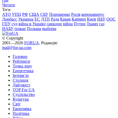
грн
Читати
Теги
АТО
УПЦ
РФ
США
СБУ
Порошенко
Росія
коронавирус
Донбасс
Украина
ЕС
ДТП
Рада
Крым
Кабмин
Киев
НБУ
ООС
ГПУ
суд
війна в Україні
санкции
війна
Путин
Трамп
газ
НАБУ
пожар
Польша
выборы
© Copyright
2001—2026
FORUA
. Редакція:
mail@for-ua.com
Головне
Рейтинги
Точка зору
Енергетика
Інтерв’ю
Столиця
Дайджест
TOP For UA
Суспiльство
Культура
Світ
Економіка
Політика