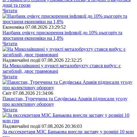
дощі та грози
Читати
Економіка
07.08.2026 23:29:52
Нацбанк очікує прискорення інфляції до 10% цьогоріч та
зростання економіки на 1,8%
Читати
Надзвичайні події
07.08.2026 22:32:25
На Миколаївщині у пункті металобрухту стався вибух: є
загиблий, двоє травмовані
Читати
Свiт
07.08.2026 21:34:06
Пакистан, Туреччина та Саудівська Аравія підписали угоду
про колективну оборону
Читати
Надзвичайні події
07.08.2026 20:36:03
За екссекретаря МЗС Банькова внесли заставу у розмірі 10 млн