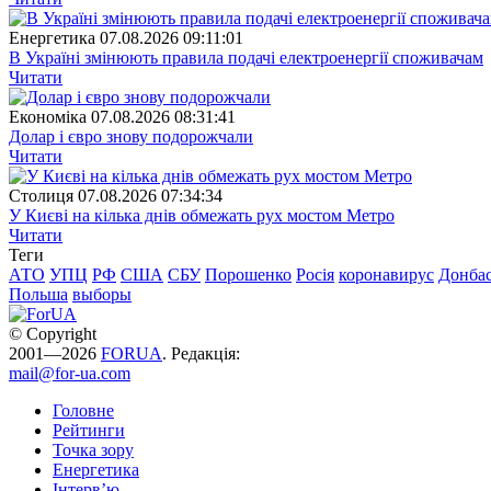
Енергетика
07.08.2026 09:11:01
В Україні змінюють правила подачі електроенергії споживачам
Читати
Економіка
07.08.2026 08:31:41
Долар і євро знову подорожчали
Читати
Столиця
07.08.2026 07:34:34
У Києві на кілька днів обмежать рух мостом Метро
Читати
Теги
АТО
УПЦ
РФ
США
СБУ
Порошенко
Росія
коронавирус
Донба
Польша
выборы
© Copyright
2001—2026
FORUA
. Редакція:
mail@for-ua.com
Головне
Рейтинги
Точка зору
Енергетика
Інтерв’ю