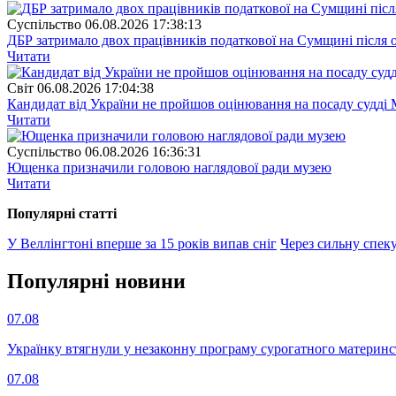
Суспiльство
06.08.2026 17:38:13
ДБР затримало двох працівників податкової на Сумщині після 
Читати
Свiт
06.08.2026 17:04:38
Кандидат від України не пройшов оцінювання на посаду судді 
Читати
Суспiльство
06.08.2026 16:36:31
Ющенка призначили головою наглядової ради музею
Читати
Популярнi статтi
У Веллінгтоні вперше за 15 років випав сніг
Через сильну спек
Популярнi новини
07.08
Українку втягнули у незаконну програму сурогатного материнст
07.08