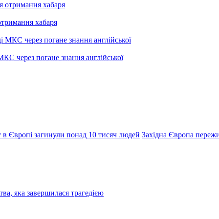
отримання хабаря
МКС через погане знання англійської
у в Європі загинули понад 10 тисяч людей
Західна Європа переж
ва, яка завершилася трагедією