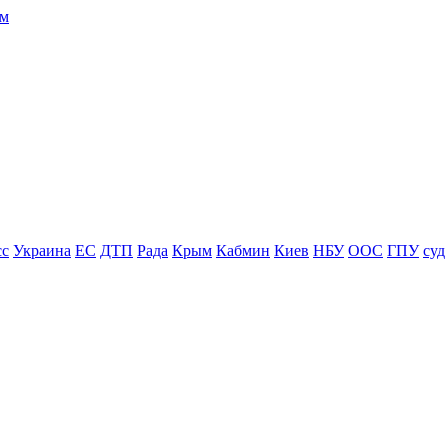
сс
Украина
ЕС
ДТП
Рада
Крым
Кабмин
Киев
НБУ
ООС
ГПУ
суд