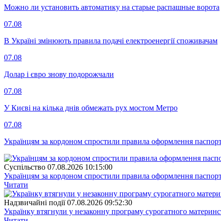
Можно ли установить автоматику на старые распашные ворота
07.08
В Україні змінюють правила подачі електроенергії споживачам
07.08
Долар і євро знову подорожчали
07.08
У Києві на кілька днів обмежать рух мостом Метро
07.08
Українцям за кордоном спростили правила оформлення паспорт
Суспiльство
07.08.2026 10:15:00
Українцям за кордоном спростили правила оформлення паспорт
Читати
Надзвичайні події
07.08.2026 09:52:30
Українку втягнули у незаконну програму сурогатного материнст
Читати