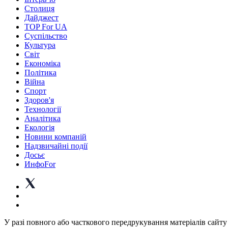
Столиця
Дайджест
TOP For UA
Суспiльство
Культура
Світ
Економіка
Політика
Війна
Спорт
Здоров'я
Технології
Аналітика
Екологія
Новини компаній
Надзвичайні події
Досьє
ИнфоFor
У разі повного або часткового передрукування матеріалів сайту 