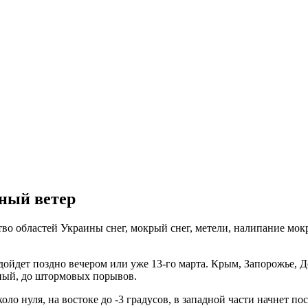
ный ветер
во областей Украины снег, мокрый снег, метели, налипание мокр
дет поздно вечером или уже 13-го марта. Крым, Запорожье, Дон
ный, до штормовых порывов.
ло нуля, на востоке до -3 градусов, в западной части начнет пос