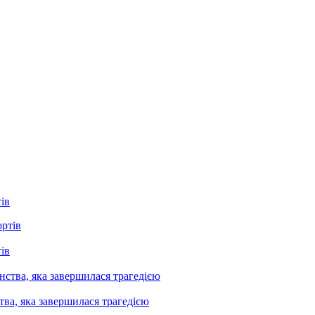
ів
ів
ва, яка завершилася трагедією