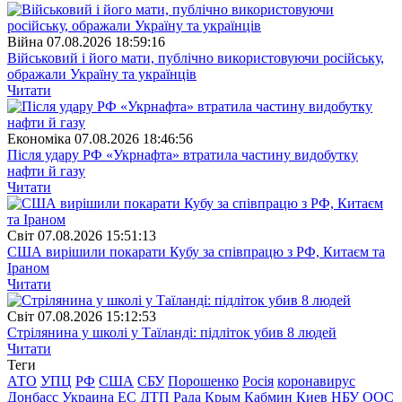
Війна
07.08.2026 18:59:16
Військовий і його мати, публічно використовуючи російську,
ображали Україну та українців
Читати
Економіка
07.08.2026 18:46:56
Після удару РФ «Укрнафта» втратила частину видобутку
нафти й газу
Читати
Свiт
07.08.2026 15:51:13
США вирішили покарати Кубу за співпрацю з РФ, Китаєм та
Іраном
Читати
Свiт
07.08.2026 15:12:53
Стрілянина у школі у Таїланді: підліток убив 8 людей
Читати
Теги
АТО
УПЦ
РФ
США
СБУ
Порошенко
Росія
коронавирус
Донбасс
Украина
ЕС
ДТП
Рада
Крым
Кабмин
Киев
НБУ
ООС