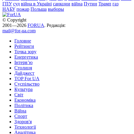
ГПУ
суд
війна в Україні
санкции
війна
Путин
Трамп
газ
НАБУ
пожар
Польша
выборы
© Copyright
2001—2026
FORUA
. Редакція:
mail@for-ua.com
Головне
Рейтинги
Точка зору
Енергетика
Інтерв’ю
Столиця
Дайджест
TOP For UA
Суспiльство
Культура
Світ
Економіка
Політика
Війна
Спорт
Здоров'я
Технології
Аналітика