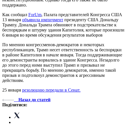
поддержано.
Как сообщал
ForUm
, Палата представителей Конгресса США
13 января
объявила импичмент
президенту США Дональду
Трампу. Дональда Трампа обвиняют в подстрекательстве к
беспорядкам и штурму здания Капитолия, которые произошли
6 января во время обсуждения результатов выборов
По мнению конгрессменов-демократов и некоторых
республиканцев, Трамп несет ответственность за беспорядки
в районе Капитолия в начале января. Тогда поддерживающие
его демонстранты ворвались в здание Конгресса. Незадолго
до этого перед ними выступил Трамп и призывал не
прекращать борьбу. По мнению демократов, именно такой
призыв и подтолкнул демонстрантов к агрессивным
действиям.
25 января
резолюцию передали в Сенат.
Назад до статей
Поділитися: