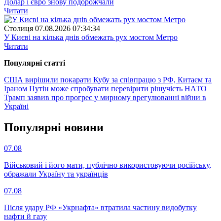
Долар і євро знову подорожчали
Читати
Столиця
07.08.2026 07:34:34
У Києві на кілька днів обмежать рух мостом Метро
Читати
Популярнi статтi
США вирішили покарати Кубу за співпрацю з РФ, Китаєм та
Іраном
Путін може спробувати перевірити рішучість НАТО
Трамп заявив про прогрес у мирному врегулюванні війни в
Україні
Популярнi новини
07.08
Військовий і його мати, публічно використовуючи російську,
ображали Україну та українців
07.08
Після удару РФ «Укрнафта» втратила частину видобутку
нафти й газу