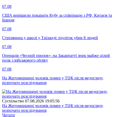
07.08
США вирішили покарати Кубу за співпрацю з РФ, Китаєм та
Іраном
07.08
Стрілянина у школі у Таїланді: підліток убив 8 людей
07.08
Операція «Чесний призов»: на Закарпатті зник майже цілий
полк з військового обліку
07.08
На Житомирщині чоловік помер у ТЦК після медогляду,
розпочато розслідування
Суспiльство
07.08.2026 19:05:56
На Житомирщині чоловік помер у ТЦК після медогляду,
розпочато розслідування
Читати