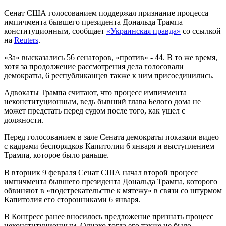
Сенат США голосованием поддержал признание процесса
импичмента бывшего президента Дональда Трампа
конституционным, сообщает
«Украинская правда»
со ссылкой
на
Reuters
.
«За» высказались 56 сенаторов, «против» - 44. В то же время,
хотя за продолжение рассмотрения дела голосовали
демократы, 6 республиканцев также к ним присоединились.
Адвокаты Трампа считают, что процесс импичмента
неконституционным, ведь бывший глава Белого дома не
может предстать перед судом после того, как ушел с
должности.
Перед голосованием в зале Сената демократы показали видео
с кадрами беспорядков Капитолии 6 января и выступлением
Трампа, которое было раньше.
В вторник 9 февраля Сенат США начал второй процесс
импичмента бывшего президента Дональда Трампа, которого
обвиняют в «подстрекательстве к мятежу» в связи со штурмом
Капитолия его сторонниками 6 января.
В Конгресс ранее вносилось предложение признать процесс
неконституционным. Однако тогда его также не было